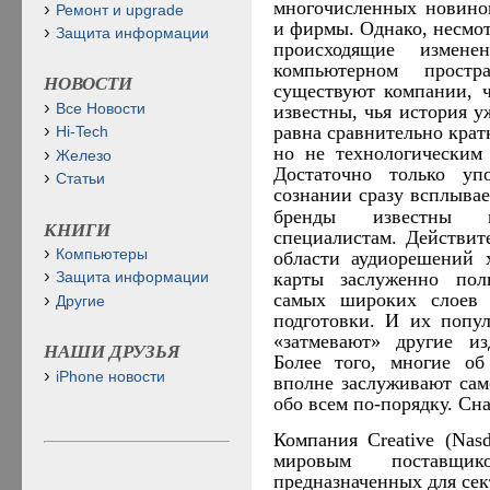
многочисленных новино
Ремонт и upgrade
и фирмы. Однако, несмо
Защита информации
происходящие измен
компьютерном простр
НОВОСТИ
существуют компании, 
известны, чья история у
Все Новости
равна сравнительно крат
Hi-Tech
но не технологическим
Железо
Достаточно только у
Статьи
сознании сразу всплыва
бренды известны 
КНИГИ
специалистам. Действит
Компьютеры
области аудиорешений 
карты заслуженно пол
Защита информации
самых широких слоев п
Другие
подготовки. И их попул
«затмевают» другие из
НАШИ ДРУЗЬЯ
Более того, многие об
iPhone новости
вполне заслуживают сам
обо всем по-порядку. Сн
Компания Creative (Nas
мировым поставщик
предназначенных для се