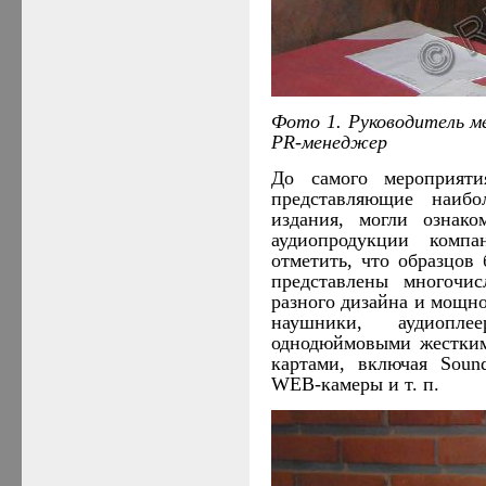
Фото 1. Руководитель м
PR
-менеджер
До самого мероприяти
представляющие наибо
издания, могли ознако
аудиопродукции ком
отметить, что образцов
представлены многочис
разного дизайна и мощн
наушники, аудиоп
однодюймовыми жестким
картами, включая
Soun
WEB
-камеры и т. п.