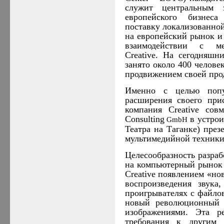
служит центральным 
европейского бизнеса
поставку локализованной
на европейский рынок и
взаимодействии с ме
Creative. На сегодняшн
занято около 400 челове
продвижением своей про
Именно с целью попу
расширения своего при
компания
Creative
сов
Consulting
в
устрои
GmbH
Театра на Таганке) пре
мультимедийной техник
Целесообразность разра
на компьютерный рынок 
Creative
появлением «нов
воспроизведения звука
проигрывателях с файло
новый революционный 
изображениями. Эта р
требования к другим 