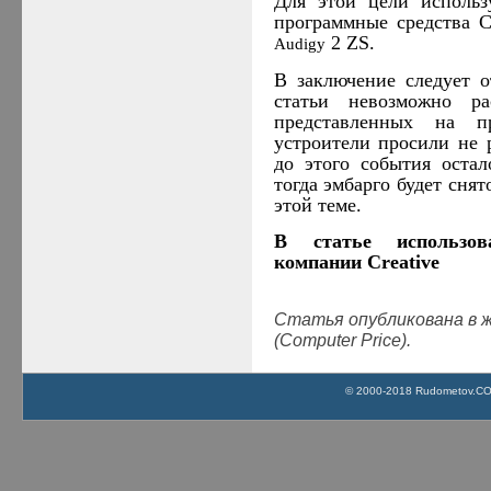
Для этой цели использ
программные средства
C
2
ZS
.
Audigy
В заключение следует о
статьи невозможно ра
представленных на п
устроители просили не 
до этого события остал
тогда эмбарго будет снят
этой теме.
В статье использо
компании
Creative
Статья опубликована в 
(Computer Price).
© 2000-2018 Rudometov.COM 