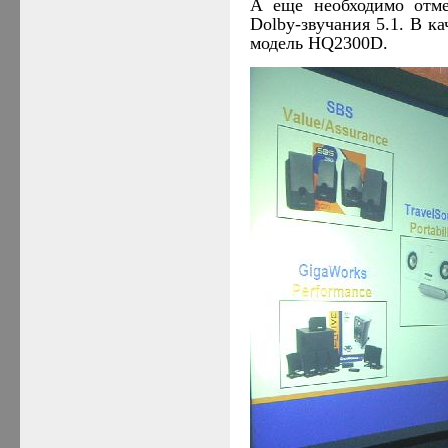
А еще необходимо отме
Dolby
-звучания 5.1. В к
модель
HQ
2300
D
.