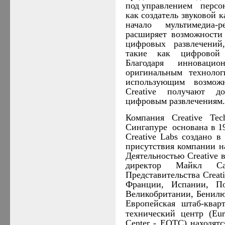
под управлением персон
как создатель звуковой 
начало мультимедиа-р
расширяет возможности
цифровых развлечений
такие как цифровой 
Благодаря инноваци
оригинальным технолог
использующим возможн
Creative получают д
цифровым развлечениям.
Компания Creative Tec
Сингапуре основана в 19
Creative Labs создано 
присутствия компании н
Деятельностью Creative 
директор Майкл Сал
Представительства Creat
Франции, Испании, По
Великобритании, Бенилю
Европейская штаб-ква
технический центр (Eur
Center - EOTC) находят