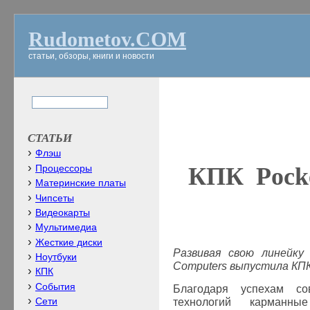
Rudometov.COM
статьи, обзоры, книги и новости
СТАТЬИ
Флэш
КПК
Poc
Процессоры
Материнские платы
Чипсеты
Видеокарты
Мультимедиа
Жесткие диски
Развивая свою линейку
Ноутбуки
Computers
выпустила КП
КПК
События
Благодаря успехам со
технологий карманны
Сети