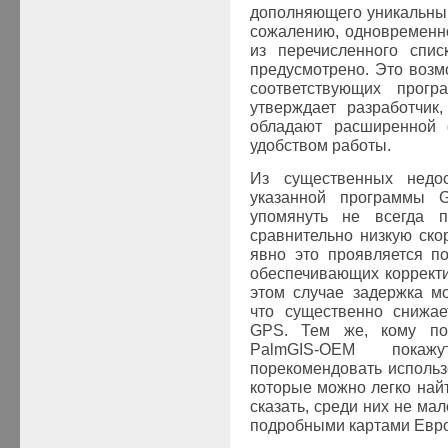
дополняющего уникальны
сожалению, одновременно
из перечисленного спис
предусмотрено. Это возм
соответствующих прогр
утверждает разработчик
обладают расширенной 
удобством работы.
Из существенных недос
указанной программы
упомянуть не всегда п
сравнительно низкую ско
явно это проявляется п
обеспечивающих коррект
этом случае задержка м
что существенно снижае
GPS
. Тем же, кому по
PalmGIS
-
OEM
покажут
порекомендовать использ
которые можно легко най
сказать, среди них не м
подробными картами Европ