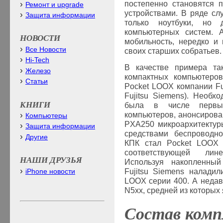
постепенно становятся 
Ремонт и upgrade
устройствами. В ряде сл
Защита информации
только ноутбуки, но
компьютерных систем. А
НОВОСТИ
мобильность, нередко и
Все Новости
своих старших собратьев.
Hi-Tech
В качестве примера та
Железо
компактных компьютеро
Статьи
Pocket LOOX компании Fuj
Fujitsu Siemens). Необх
КНИГИ
была в числе первых
компьютеров, анонсирова
Компьютеры
PXA250 микроархитектуры
Защита информации
средствами беспроводно
Другие
КПК стал Pocket LOOX 
соответствующей лин
НАШИ ДРУЗЬЯ
Используя накопленный
Fujitsu Siemens налади
iPhone новости
LOOX серии 400. А неда
N5xx, средней из которых
Состав комп