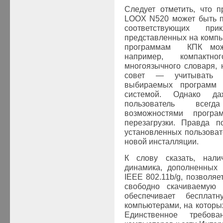
Следует отметить, что 
LOOX
N520 может быть 
соответствующих пр
представленных на компь
программам КПК можн
например, компактно
многоязычного словаря, 
совет — учитывать н
выбираемых программ 
системой. Однако д
пользователь всегд
возможностями прогр
перезагрузки. Правда п
установленных пользоват
новой инсталляции.
К слову сказать, нал
динамика, дополненных
IEEE
802.11b/g, позволяе
свободно скачиваемую 
обеспечивает бесплат
компьютерами, на которы
Единственное требо