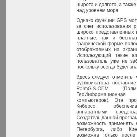
широта и долгота, а такж
над уровнем моря.
Однако функции
GPS
мог
за счет использования 
широко представленных в
платные, так и беспл
графической форме пол
отображаемых на экра
Использующий такие ап
пользователь уже не за
поскольку всегда будет зна
Здесь следует отметить,
русификатора поставля
PalmGIS
-
OEM
(Пал
ГеоИнформационная
компьютеров). Эта про
Киберсо, обеспечив
аппаратными средс
Создатель данной програ
возможность применять 
Петербурга, либо Ки
возможна только после 