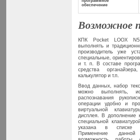
программное
обеспечение
Возможное 
КПК Pocket LOOX
N5
выполнять и традиционн
производитель уже уст
специальные, ориентиров
и т. п. В составе прог
средства органайзера
калькулятор и т.п.
Ввод данных, набор тек
можно выполнять, и
распознавания рукопис
операции удобно и про
виртуальной клавиату
дисплея. В дополнение 
специальной клавиатуро
указана в списке до
Применение данной 
возможность работы 