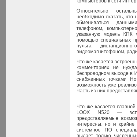
компьютеров к сети Интер
Относительно осталь
необходимо сказать, что 
обмениваться данны
телефоном, компьютерно
указанную модель КПК м
помощью специальных пр
пульта дистанционног
видеомагнитофоном, рад
Что же касается встроенны
комментариях не нужда
беспроводном выходе в И
снабженных точками Hot
возможность уже реализов
Часть из них предоставля
Что же касается главной
LOOX
N520 — вст
предоставляемые возмож
интересны, но и крайне
системное ПО специа
выдает только численны