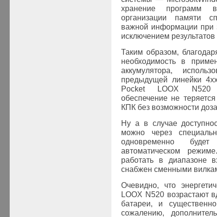
хранение программ 
организации памяти сп
важной информации при з
исключением результатов
Таким образом, благода
необходимость в приме
аккумулятора, исполь
предыдущей линейки 4хх
Pocket LOOX
N520 
обеспечение не теряетс
КПК без возможности доза
Ну а в случае доступнос
можно через специальн
одновременно будет
автоматическом режиме
работать в диапазоне в
снабжен сменными вилкам
Очевидно, что энергети
LOOX
N520 возрастают в
батареи, и существенн
сожалению, дополнител