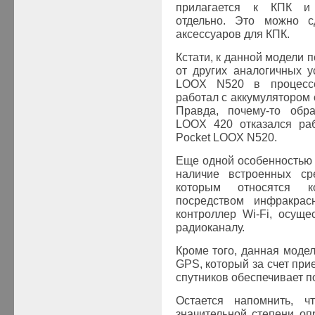
прилагается к КПК и 
отдельно. Это можно сд
аксессуаров для КПК.
Кстати, к данной модели 
от других аналогичных у
LOOX
N520 в процесс
работал с аккумулятором
Правда, почему-то обр
LOOX 420 отказался раб
Pocket LOOX
N520.
Еще одной особенностью
наличие встроенных ср
которым относятся к
посредством инфракрас
контроллер Wi-Fi, осущ
радиоканалу.
Кроме того, данная моде
GPS
, который за счет пр
спутников обеспечивает п
Остается напомнить, ч
значительной степени о