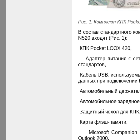
Рис. 1. Комплект КПК Poc
В состав стандартного к
N520 входят (Рис. 1):
·
КПК
Pocket LOOX 420
,
·
Адаптер питания с с
стандартов,
·
Кабель USB, используем
данных при подключении К
·
Автомобильный держател
·
Автомобильное зарядное 
·
Защитный чехол для КПК
·
Карта флэш-памяти,
·
Microsoft Companio
Outlook 2000,