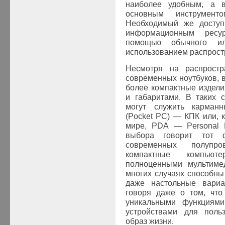
наиболее удобным, а 
основным инструмент
Необходимый же доступ 
информационным ресу
помощью обычного и
использованием распрост
Несмотря на распростр
современных ноутбуков, 
более компактные издел
и габаритами. В таких 
могут служить карман
(Pocket PC) — КПК или, 
мире, PDA — Personal Di
выбора говорит тот ф
современных полупро
компактные компьют
полноценными мультиме
многих случаях способны 
даже настольные вариа
говоря даже о том, что
уникальными функциям
устройствами для поль
образ жизни.