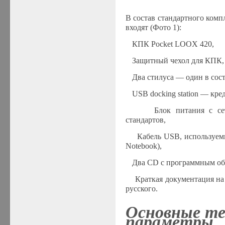
В состав стандартного ком
входят (Фото 1):
·
КПК
Pocket LOOX 420
,
·
Защитный чехол для КПК,
·
Два стилуса — один в со
·
USB docking station —
кре
·
Блок питания с с
стандартов,
·
Кабель USB, используем
Notebook
),
·
Два CD с программным об
·
Краткая документация на
русского.
Основные те
параметры