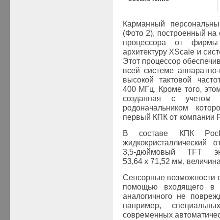
Карманный персональны
(Фото 2), построенный на
процессора от фирмы 
архитектуру XScale и сис
Этот процессор обеспечи
всей системе аппаратно
высокой тактовой часто
400 МГц. Кроме того, это
созданная с учетом 
родоначальником кото
первый КПК от компании F
В составе КПК Pock
жидкокристаллический 
3,5-дюймовый TFT э
53,64 x 71,52 мм, величин
Сенсорные возможности 
помощью входящего в с
аналогичного не повреж
например, специальн
современных автоматичес