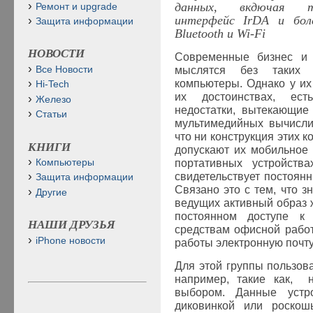
данных, вкдючая тр
Ремонт и upgrade
интерфейс
IrDA
и боле
Защита информации
Bluetooth
и
Wi
-
Fi
НОВОСТИ
Современные бизнес и
Все Новости
мыслятся без таких 
компьютеры. Однако у их
Hi-Tech
их достоинствах, е
Железо
недостатки, вытекающие
Статьи
мультимедийных вычисли
что ни конструкция этих к
КНИГИ
допускают их мобильное 
Компьютеры
портативных устройств
свидетельствует постоянн
Защита информации
Связано это с тем, что з
Другие
ведущих активный образ 
постоянном доступе к
НАШИ ДРУЗЬЯ
средствам офисной рабо
iPhone новости
работы электронную почту
Для этой группы пользов
например, такие как, н
выбором. Данные устр
диковинкой или роскош