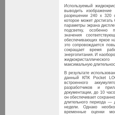
Используемый жидкокрис
выводить изображение
разрешении 240 х 320 с
которое может достигать 
параметры экрана диспл
подсветку, особенно 
значения соответствую
обеспечивающих яркое н
это сопровождается пов
сокращает время раб
энергопитания. И наобор
жидкокристаллическ
максимальную длительнос
В результате использов
данный КПК Pocket LO
встроенного аккумуля
разработчиков и при
документации, до 10 час
он обеспечивает сохранно
длительного периода — д
недели. Однако необх
временные оценки мо