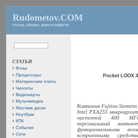
Rudometov.COM
статьи, обзоры, книги и новости
СТАТЬИ
Флэш
Процессоры
Pocket LOOX
Материнские платы
Чипсеты
Видеокарты
Мультимедиа
Компания Fujitsu-Siemen
Жесткие диски
Intel PXA255 микроархит
Ноутбуки
частотой 400 
КПК
персональный компь
События
функциональными во
Сети
встроенными
средства