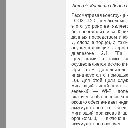
Фото 9. Клавиша
сброса 
Рассматривая конструкци
LOOX 420, необходимо п
этого устройства являе
беспроводной связи. К ни
данных посредством инфр
7, слева в торце), а такж
осуществляющие скорос
диапазоне 2,4 ГГц. 
средствами, а также ви
осуществляется исключи
При этом дополнитель
индицируется с помощью
10). Для этой цели слу
мигающий синий цвет — 
зеленый — Wi-Fi, поп
включены оба перечислен
окошко обеспечивает инд
аккумуляторов от внешн
мигающий оранжевый цве
оранжевый, включе
аккумуляторов окончен.