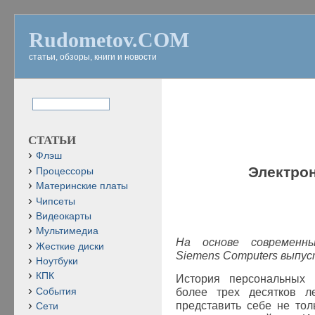
Rudometov.COM
статьи, обзоры, книги и новости
СТАТЬИ
Флэш
Электро
Процессоры
Материнские платы
Чипсеты
Видеокарты
Мультимедиа
На основе современны
Жесткие диски
Siemens Computers выпус
Ноутбуки
КПК
История персональных 
События
более трех десятков ле
представить себе не тол
Сети