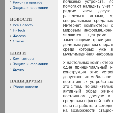
полезных устройств. И
Ремонт и upgrade
помогают наладить учет 
Защита информации
редкие часы досуга 
развлечься играми, м
НОВОСТИ
специальными средства
Все Новости
Интернет, компьютеры с
мировым информационны
Hi-Tech
являются центрами 
Железо
заменяющими традиционн
Статьи
должным уровнем операти
среди которых уже зн
КНИГИ
мультимедийная информа
Компьютеры
У настольных компьютеров
Защита информации
один принципиальный не
Другие
конструкция этих устр
допускают их мобильное 
НАШИ ДРУЗЬЯ
портативных устройства
это с тем, что значитель
iPhone новости
активный образ жизни
постоянном доступе к
средствам офисной работ
если на работе, а сегодн
на возможности стацио