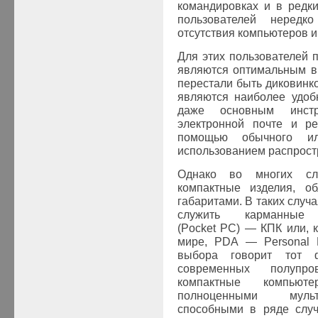
командировках и в редки
пользователей нередк
отсутствия компьютеров и
Для этих пользователей 
являются оптимальным в
перестали быть диковинк
являются наиболее удоб
даже основным инст
электронной почте и р
помощью обычного и
использованием распрост
Однако во многих сл
компактные изделия, 
габаритами. В таких слу
служить карманные 
(Pocket PC) — КПК или, 
мире, PDA — Personal Di
выбора говорит тот ф
современных полупро
компактные компьют
полноценными мульт
способными в ряде случ