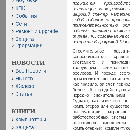
Ноутбуки
повышения производи
КПК
реализации этих режимов
широкий спектр материн
События
собой набором встроенны
Сети
привлекательностью обл
изделия, например, такие
Ремонт и upgrade
фирмы FIC, созданная на ос
Защита
встроенной графикой Triden
информации
Стремительное развит
сопровождается сравн
НОВОСТИ
системного и прикладно
требующим адекватного
Все Новости
ресурсов. И прежде всег
Hi-Tech
производительности систем
как правило, за счет пери
Железо
более быстродействующи
Статьи
нередко значительными 
Однако, как известно, по
компьютеров или существе
КНИГИ
эксплуатации мораль
работоспособных систем
Компьютеры
осторожного выполнения п
Защита
компьютерных комплектую