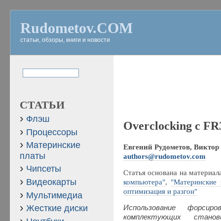
Rudometov.COM
статьи, обзоры, книги и новости
СТАТЬИ
Флэш
Overclocking c F
Процессоры
Материнские
Евгений Рудометов, Виктор 
платы
authors@rudometov.com
Чипсеты
Статья основана на материал
Видеокарты
компьютера"
,
"Материнские 
оптимизация и разгон"
Мультимедиа
Жесткие диски
Использование форсиро
комплектующих стано