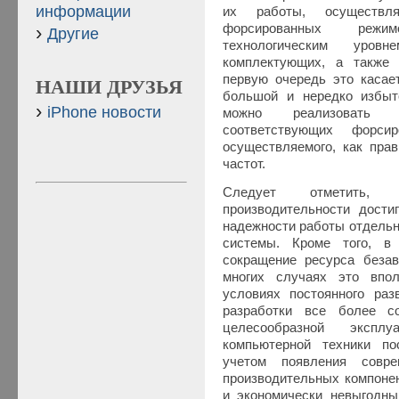
информации
их работы, осуществл
форсированных режи
Другие
технологическим уровн
комплектующих, а также 
первую очередь это касае
НАШИ ДРУЗЬЯ
большой и нередко избыт
iPhone новости
можно реализовать 
соответствующих форси
осуществляемого, как прав
частот.
Следует отметить, 
производительности дости
надежности работы отдельн
системы. Кроме того, в
сокращение ресурса безав
многих случаях это впол
условиях постоянного раз
разработки все более с
целесообразной эксп
компьютерной техники по
учетом появления совре
производительных компоне
и экономически невыгодны