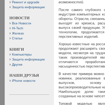
возможностей.
Ремонт и upgrade
Защита информации
После самого глубокого 
индустрия компьютерных к
НОВОСТИ
обороты. Отрасли, связанны
выходят из кризиса, рас
Все Новости
выпуск своей продукции. 
Hi-Tech
технологии, продолжает
Железо
перспективных изделий.
Статьи
Хорошо известные на росс
продолжают расширять сво
КНИГИ
модели, несмотря на трудн
Компьютеры
таких производителей яв
Защита информации
отличаются прорабо
Другие
насыщенностью перспектив
В качестве примера можно
НАШИ ДРУЗЬЯ
новинки, реализованные 
iPhone новости
выпусков, основ
высокопроизводительные на
Наибольшую долю таки
созданные на основе чипсет
Топовой моделью явля