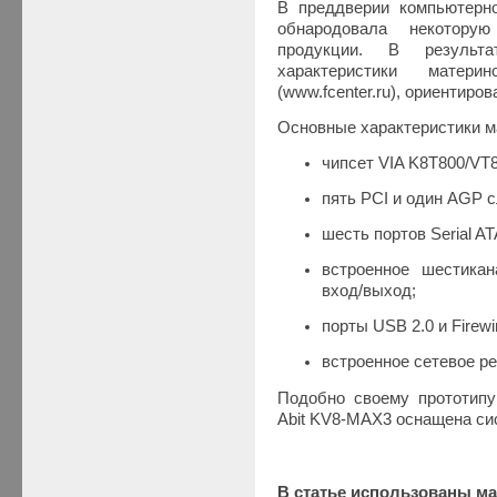
В преддверии компьютерн
обнародовала некотор
продукции. В результ
характеристики матер
(www.fcenter.ru), ориентиро
Основные характеристики м
чипсет VIA K8T800/VT8
пять PCI и один AGP с
шесть портов Serial AT
встроенное шестика
вход/выход;
порты USB 2.0 и Firewi
встроенное сетевое реш
Подобно своему прототипу
Abit KV8-MAX3 оснащена с
В статье использованы м