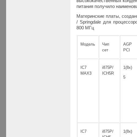
высококачественных конден
питания получило наименов
Материнские платы, создан
/ Springdale для процессор
800 МГц
Модель
Чип
AGP
сет
PCI
IC7
i875P/
1(8x)
MAX3
ICH5R
5
IC7
i875P/
1(8x)