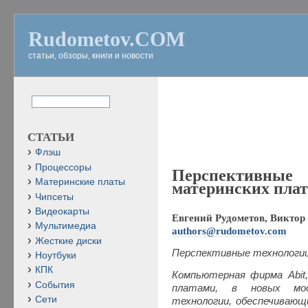
Rudometov.COM
статьи, обзоры, книги и новости
СТАТЬИ
Флэш
Процессоры
Перспективн
Материнские платы
материнских плат
Чипсеты
Видеокарты
Евгений Рудометов, Виктор 
Мультимедиа
authors@rudometov.com
Жесткие диски
Перспективные технологии
Ноутбуки
КПК
Компьютерная фирма Abit
События
платами, в новых мод
Сети
технологии, обеспечивающ