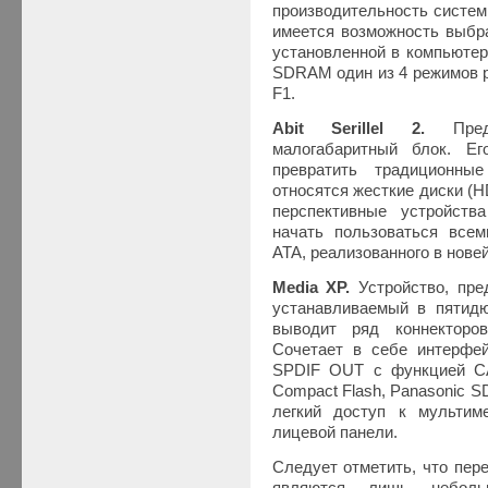
производительность систем
имеется возможность выбра
установленной в компьюте
SDRAM один из 4 режимов ра
F1.
Abit Serillel 2.
Пре
малогабаритный блок. Е
превратить традиционны
относятся жесткие диски (H
перспективные устройств
начать пользоваться все
ATA, реализованного в нове
Media XP.
Устройство, пр
устанавливаемый в пятидю
выводит ряд коннекторо
Сочетает в себе интерфейс
SPDIF OUT с функцией C
Compact Flash, Panasonic S
легкий доступ к мульти
лицевой панели.
Следует отметить, что пер