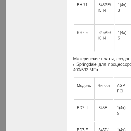
BH-71
i845PE/
1(4х)
ICH4
3
BH7-E
i845PE/
1(4х)
ICH4
5
Материнские платы, создан
/ Springdale для процессор
400/533 МГц
Модель
Чипсет
AGP
PCI
BD7-II
i845E
1(4x)
5
BD7-E
i845D/
1(4x)