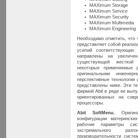
MAXimum Storage
MAXimum Service
MAXimum Security
MAXimum Multimedia
MAXimum Engineering
Необходимо отметить, что 
представляет собой реализ
усилий соответствующих
направлены на увеличе
существующей жесткой 
некоторые применяемые 
оригинальными инженер
перспективные технологии 
представлены ниже. Эти те
фирмой Abit в ряде ее вып
ориентированных на совр
процессоры.
Abit SoftMenu.
Оригин
конфигурации матерински
рабочие параметры си
экстремального раз
производительности систе