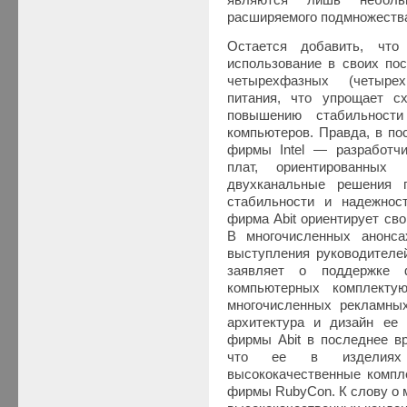
являются лишь неболь
расширяемого подмножества
Остается добавить, что
использование в своих по
четырехфазных (четырех
питания, что упрощает с
повышению стабильност
компьютеров. Правда, в по
фирмы Intel — разработчи
плат, ориентированных
двухканальные решения 
стабильности и надежнос
фирма Abit ориентирует сво
В многочисленных анонса
выступления руководителей
заявляет о поддержке 
компьютерных комплекту
многочисленных рекламны
архитектура и дизайн ее 
фирмы Abit в последнее вр
что ее в изделиях и
высококачественные компл
фирмы RubyCon. К слову о м