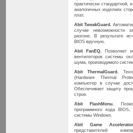
практически стандартной, 
аналогичных изделиях стор
плат.
Abit TweakGuard.
Автомати
случае невозможности з
разгоне. В результате ис
BIOS вручную.
Abit FanEQ.
Позволяет к
вентиляторов системы ох
шума, производимого систе
Abit ThermalGuard.
Тех
(Hardware Thermal Prote
компьютер в случае дост
Обеспечивает защиту проц
строя.
Abit FlashMenu.
Позв
программного кода BIOS,
системы Windows.
Abit Game Accelerat
представителей ком