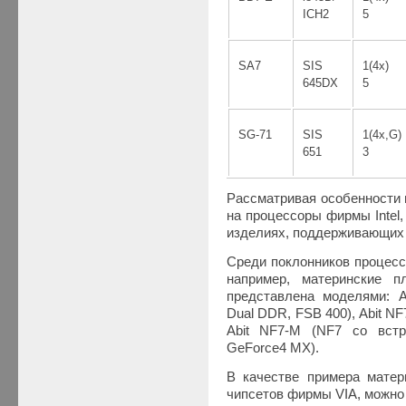
ICH2
5
SA7
SIS
1(4x)
645DX
5
SG-71
SIS
1(4х,G)
651
3
Рассматривая особенности 
на процессоры фирмы Intel
изделиях, поддерживающих
Среди поклонников процесс
например, материнские 
представлена моделями: Ab
Dual DDR, FSB 400), Abit NF7
Abit NF7-M (NF7 со встр
GeForce4 MX).
В качестве примера матер
чипсетов фирмы VIA, можно 