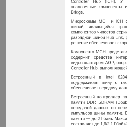
Controller Hub (ICH). У
аналогичные компоненты и
Bridge.
Микросхемы MCH и ICH с
шиной, являющейся тра
компонентов чипсетов серии
разрядной шиной Hub Link,
решение обеспечивает скор
Компонента MCH представле
содержит средства инте
видеоадаптером AGP, опера
Controller Hub, выполняющей
Встроенный в Intel 82
поддерживает шину с так
обеспечивает передачу данн
Встроенный контроллер па
памяти DDR SDRAM (Doub
передачей данных по пер
импульсов шины памяти), 
памяти — до 2 Гбайт. Макс
составляет до 1,6/2,1 Гбайт