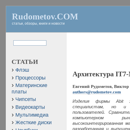
Rudometov.COM
статьи, обзоры, книги и новости
СТАТЬИ
Флэш
Архитектура IT7-
Процессоры
Материнские
Евгений Рудометов, Виктор 
платы
authors@rudometov.com
Чипсеты
Изделия фирмы Abit 
Видеокарты
специалистам, но и 
пользователей. Сравнит
Мультимедиа
компьютерном р
Жесткие диски
высокоинтегрированная м
разработанная и выпущен