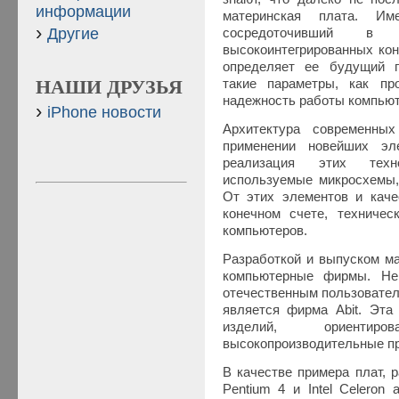
информации
материнская плата. Им
Другие
сосредоточивший в
высокоинтегрированных кон
определяет ее будущий п
такие параметры, как про
НАШИ ДРУЗЬЯ
надежность работы компьют
iPhone новости
Архитектура современны
применении новейших эл
реализация этих техн
используемые микросхемы, 
От этих элементов и качес
конечном счете, техниче
компьютеров.
Разработкой и выпуском ма
компьютерные фирмы. Не
отечественным пользовател
является фирма Abit. Эта
изделий, ориентир
высокопроизводительные п
В качестве примера плат, 
Pentium 4 и Intel Celeron