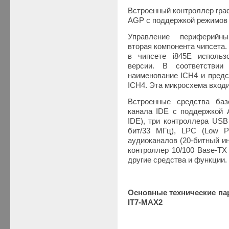
Встроенный контроллер гра
AGP с поддержкой режимов
Управление периферийны
вторая компонента чипсета.
в чипсете i845E использ
версии. В соответстви
наименование ICH4 и предс
ICH4. Эта микросхема входит
Встроенные средства баз
канала IDE с поддержкой A
IDE), три контроллера USB
бит/33 МГц), LPC (Low P
аудиоканалов (20-битный и
контроллер 10/100 Base-TX 
другие средства и функции.
Основные технические па
IT7-MAX2