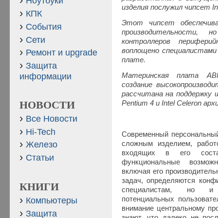
Ноутбуки
изделия послужил чипсет Int
КПК
Этот чипсет обеспечива
События
производительности, н
Сети
контроллеров перифер
воплощено специалистами 
Ремонт и upgrade
плате.
Защита
Материнская плата ABI
информации
создание высокопроизвод
рассчитана на поддержку ш
Pentium 4 и Intel Celeron а
НОВОСТИ
Все Новости
Hi-Tech
Современный персональный
сложным изделием, работо
Железо
входящих в его сост
Статьи
функциональные возможн
включая его производитель
задач, определяются конфи
КНИГИ
специалистам, но и
потенциальных пользовате
Компьютеры
внимание центральному про
Защита
знают, что далеко не пос