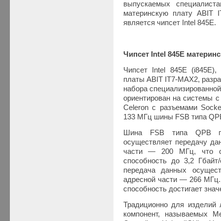
выпускаемых специалиста
материнскую плату ABIT 
является чипсет Intel 845E.
Чипсет Intel 845E материн
Чипсет Intel 845E (i845E)
платы ABIT IT7-MAX2, разр
набора специализированной л
ориентирован на системы с п
Celeron с разъемами Socke
133 МГц шины FSB типа QPB
Шина FSB типа QPB пр
осуществляет передачу дан
части — 200 МГц, что о
способность до 3,2 Гбайт
передача данных осущес
адресной части — 266 МГц.
способность достигает значе
Традиционно для изделий л
компонент, называемых Me