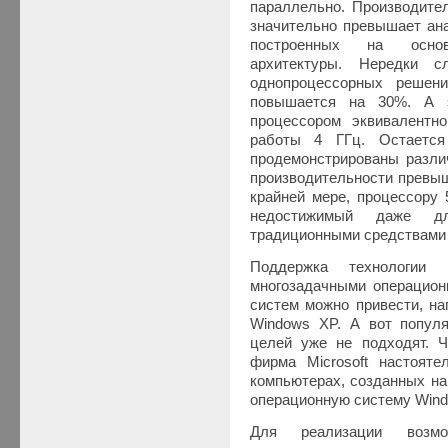
параллельно. Производител
значительно превышает ан
построенных на основ
архитектуры. Нередки сл
однопроцессорных решени
повышается на 30%. А 
процессором эквивалентн
работы 4 ГГц. Остается
продемонстрированы разли
производительности превыш
крайней мере, процессору 
недостижимый даже дл
традиционными средствами
Поддержка технологии H
многозадачными операцион
систем можно привести, нап
Windows XP. А вот попул
целей уже не подходят. Ч
фирма Microsoft настояте
компьютерах, созданных на 
операционную систему Wind
Для реализации возмо