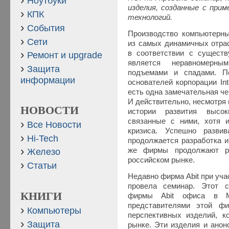
Ноутбуки
изделия, созданные с при
КПК
технологий.
События
Производство компьютерн
Сети
из самых динамичных отра
в соответствии с сущест
Ремонт и upgrade
является неравномерны
Защита
подъемами и спадами. П
информации
основателей корпорации In
есть одна замечательная че
И действительно, несмотря
НОВОСТИ
истории развития высок
связанные с ними, хотя 
Все Новости
кризиса. Успешно развив
Hi-Tech
продолжается разработка и
же фирмы продолжают ра
Железо
российском рынке.
Статьи
Недавно фирма Abit при уча
провела семинар. Этот 
КНИГИ
фирмы Abit офиса в М
представителями этой ф
Компьютеры
перспективных изделий, 
Защита
рынке. Эти изделия и анон