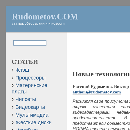
Rudometov.COM
статьи, обзоры, книги и новости
СТАТЬИ
Флэш
Новые технологи
Процессоры
Материнские
Евгений Рудометов, Виктор 
платы
authors@rudometov.com
Чипсеты
Расширяя свое присутствие
Видеокарты
широко известная сво
видеоадаптерами, нед
Мультимедиа
представительство.
Жесткие диски
представители совместно с
НОРМА провели семинар, н