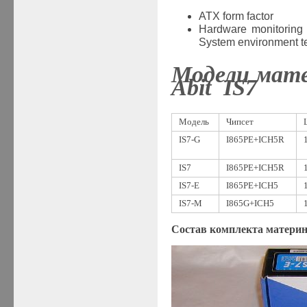
ATX form factor
Hardware monitoring 
System environment t
Модели мат
Abit IS7
Модель
Чипсет
IS7-G
I865
PE+
ICH5R
IS7
I865
PE+
ICH5
R
IS7-E
I865
PE+ICH5
IS7-М
I865
G+ICH5
Состав комплекта материн