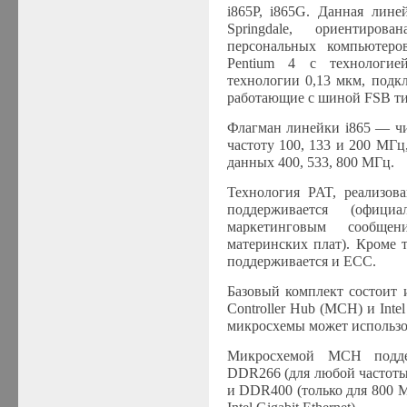
i865P, i865G. Данная лине
Springdale, ориентиров
персональных компьютеров
Pentium 4 с технологией
технологии 0,13 мкм, подк
работающие с шиной FSB ти
Флагман линейки i865 — чи
частоту 100, 133 и 200 МГц
данных 400, 533, 800 МГц.
Технология PAT, реализова
поддерживается (офици
маркетинговым сообщен
материнских плат). Кроме 
поддерживается и ECC.
Базовый комплект состоит 
Controller Hub (MCH) и Inte
микросхемы может использов
Микросхемой MCH поддер
DDR266 (для любой частоты
и DDR400 (только для 800 