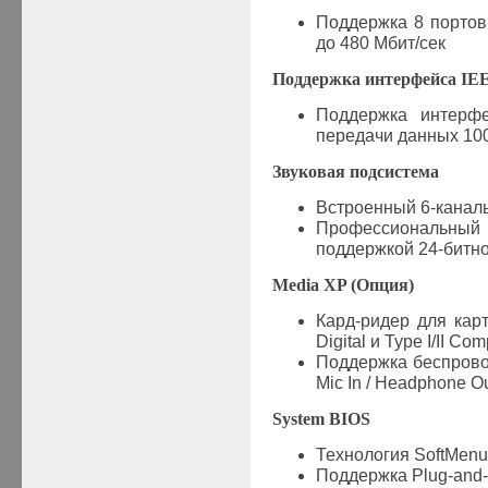
Поддержка 8 портов
до 480 Мбит/сек
Поддержка интерфейса IEE
Поддержка интерф
передачи данных 100 
Звуковая подсистема
Встроенный 6-кана
Профессиональн
поддержкой 24-битног
Media XP (Опция)
Кард
-
ридер для кар
Digital
и
Type I/II Com
Поддержка беспрово
Mic In / Headphone Ou
System BIOS
Технология SoftMenu
Поддержка
Plug-and-