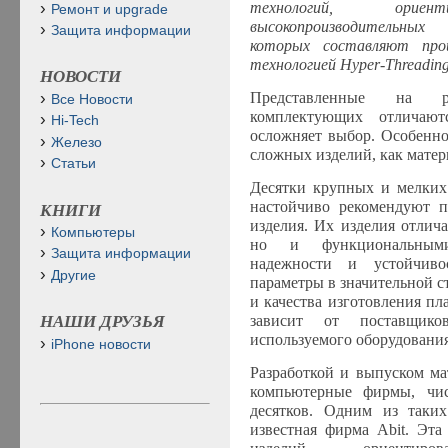
технологий, орие
Ремонт и upgrade
высокопроизводительных
Защита информации
которых составляют про
технологией Hyper-Threading
НОВОСТИ
Представленные на 
Все Новости
комплектующих отличают
Hi-Tech
осложняет выбор. Особенно
Железо
сложных изделий, как мате
Статьи
Десятки крупных и мелких
настойчиво рекомендуют п
КНИГИ
изделия. Их изделия отлич
Компьютеры
но и функциональными
Защита информации
надежности и устойчив
Другие
параметры в значительной с
и качества изготовления п
зависит от поставщиков
НАШИ ДРУЗЬЯ
используемого оборудования
iPhone новости
Разработкой и выпуском ма
компьютерные фирмы, чис
десятков. Одним из таких
известная фирма Abit. Эт