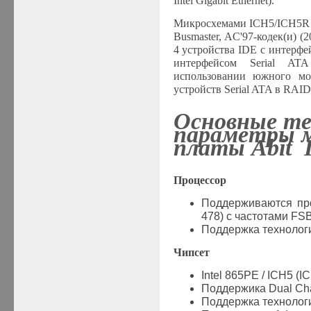
Intel Gigabit Ethernet).
Микросхемами ICH5/ICH5R п
Busmaster, AC'97-кодек(и) (2
4 устройства IDE с интерфе
интерфейсом Serial AT
использовании южного мо
устройств Serial ATA в RAID
Основные те
параметры 
платы Abit 
Процессор
Поддерживаются про
478) с частотами FS
Поддержка технологии
Чипсет
Intel 865PE / ICH5 (I
Поддержика Dual Ch
Поддержка технологи