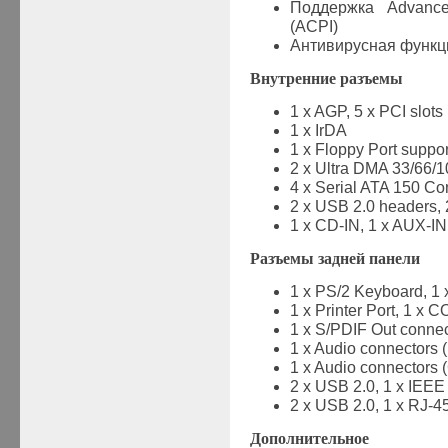
Поддержка
Advanced
(ACPI)
Антивирусная функц
Внутренние разъемы
1 x AGP, 5 x PCI slots
1 x IrDA
1 x Floppy Port suppor
2 x Ultra DMA 33/66/
4 x Serial ATA 150 Co
2 x USB 2.0 headers, 
1 x CD-IN, 1 x AUX-IN
Разъемы задней панели
1 x PS/2 Keyboard, 1
1 x Printer Port, 1 x C
1 x S/PDIF Out connec
1 x Audio connectors (
1 x Audio connectors 
2 x USB 2.0, 1 x IEE
2 x USB 2.0, 1 x RJ-
Дополнительное