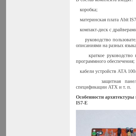
·
коробка;
·
материнская плата Abit IS7
·
компакт-диск с драйверам
·
руководство пользоват
описаниями на разных языка
·
краткое руководство
программного обеспечения;
·
кабели устройств ATA 100/
·
защитная пане
спецификации ATX и т. п.
Особенности архитектуры 
I
S7-
E