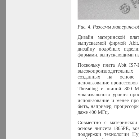
Рис. 4. Разъемы материнско
Дизайн материнской пла
выпускаемой фирмой Abit,
дизайну подобных издели
фирмами, выпускающими на
Поскольку плата Abit IS7-
высокопроизводительных
созданных на основе 
использование процессоров 
Threading и шиной 800 М
максимального уровня про
использование и менее про
быть, например, процессор
даже 400 МГц.
C
овместно с материнской 
основе чипсета
i865P
E
,
воз
поддержки технологии Hyp