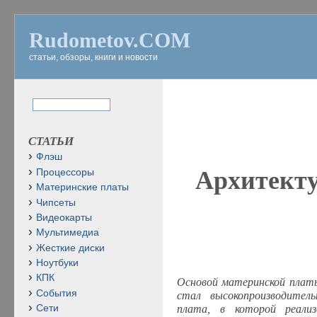
Rudometov.COM
статьи, обзоры, книги и новости
СТАТЬИ
Флэш
Архитекту
Процессоры
Материнские платы
Чипсеты
Видеокарты
Мультимедиа
Жесткие диски
Ноутбуки
КПК
Основой материнской плат
События
стал высокопроизводител
плата, в которой реали
Сети