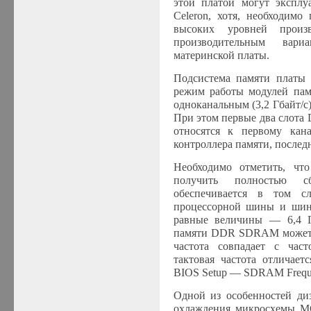
этой платой могут эксплу
Celeron, хотя, необходимо
высоких уровней произв
производительным вар
материнской платы.
Подсистема памяти платы 
режим работы модулей п
одноканальным (3,2 Гбайт/с)
При этом
первые два слота
относятся к первому кан
контроллера памяти, послед
Необходимо отметить, чт
получить полностью сб
обеспечивается в том с
процессорной шины и шин
равные величины — 6,4 Г
памяти DDR SDRAM может 
частота совпадает с ча
тактовая частота отличает
BIOS Setup — SDRAM Frequ
Одной из особенностей д
охлаждения микросхемы MC