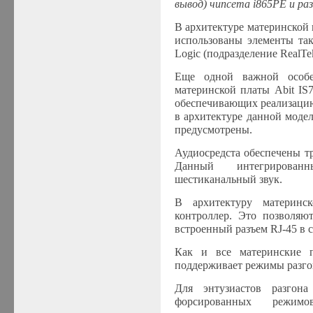
вывод) чипсета i865P
E
и ра
В архитектуре материнской п
использованы элементы так
Logic (подразделение RealTe
Еще одной важной особе
материнской платы Abit IS7
обеспечивающих реализацию
в архитектуре данной моде
предусмотрены.
Аудиосредста обеспечены 
Данный интегрированн
шестиканальный звук.
В архитектуру материн
контроллер. Это
позволяю
встроенный разъем RJ-45 в с
Как и все материнские 
поддерживает режимы разго
Для энтузиастов разгона
форсированных режим