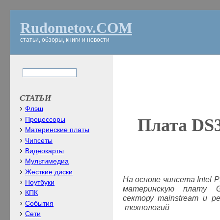
Rudometov.COM
статьи, обзоры, книги и новости
СТАТЬИ
Флэш
Плата
DS
Процессоры
Материнские платы
Чипсеты
Видеокарты
Мультимедиа
Жесткие диски
На основе чипсета
Intel
P
Ноутбуки
материнскую плату
КПК
сектору
mainstream
и ре
События
технологий
Сети