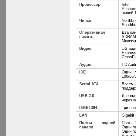
Процессор
Inte
Pentiu
шиной
Чипсет
Northbri
Southbri
Оперативная
Два ка
память
SDRAM
Максим
Видео
1-2 вид
Expre
CrossFi
Аудио
HD
Audi
IDE
Один 
100/66/
Serial
ATA
Восем
поддер
USB 2.0
Двенад
через к
IEEE1394
Три по
LAN
Gigabit
Порты задней
Порты
P
панели
Один
п
Один
п
Четыре