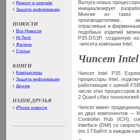
Выпуск новых процессоро
Ремонт и upgrade
инициализирует разраб
Защита информации
Многие из таких п
производителями, а
НОВОСТИ
отраслевые и фирменные 
Все Новости
подобных изделий можн
P35-
DS
3
P, созданную н
Hi-Tech
чипсета компании
Intel
.
Железо
Статьи
Чипсет
Inte
КНИГИ
Компьютеры
Чипсет
Intel
P35 Express
процессоры Intel, подкл
Защита информации
работающие с шиной FSB
Другие
число этих процессоров в
2
Quard
с/без технологией 
НАШИ ДРУЗЬЯ
Чипсет имеет традиционну
iPhone новости
из двух компонентов — Me
Controller Hub (ICH), 
Interface (DMI) со скорос
(по 1 Гбайт/с в каждом на