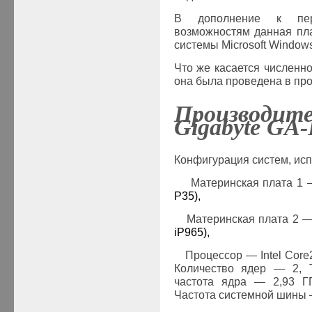
В дополнение к пер
возможностям данная пл
системы
Microsoft
Window
Что же касается численно
она была проведена в про
Производит
Gigabyte
GA
-
Конфигурация систем, исп
·
Материнская плата 1
P
35),
·
Материнская плата 2 
iP
965),
·
Процессор
—
Intel
Core
Количество ядер
—
2, 
частота ядра
—
2,93 Г
Частота системной шины