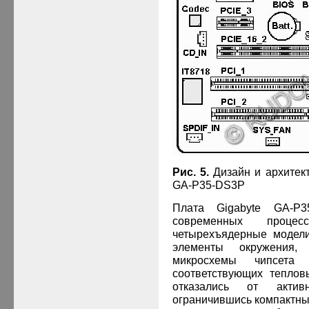
Рис. 5.
Дизайн и архитек
GA
-
P
35-
DS
3
P
Плата
Gigabyte
GA
-
P
3
современных проце
четырехъядерные моде
элементы окружения,
микросхемы чипсет
соответствующих тепло
отказались от актив
ограничившись компактны