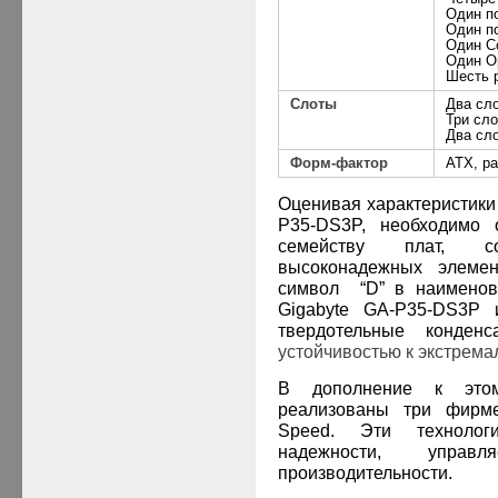
Один
п
Один
п
Один
Co
Один
Op
Шесть
Слоты
Два сл
Три сл
Два сл
Форм-фактор
ATX, р
Оценивая характеристики
P
35-
DS
3
P
, необходимо 
семейству плат, с
высоконадежных элемен
символ “
D
” в наименов
Gigabyte
GA
-
P
35-
DS
3
P
и
твердотельные конденс
устойчивостью к экстрем
В дополнение к э
реализованы три фирм
Speed
. Эти технолог
надежности, управ
производительности.