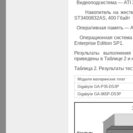
·
Видеоподсистема —
ATI 
·
Накопитель на жест
ST3400832AS, 400 Гбайт
·
Оперативная память —
A
·
Операционная
система
Enterprise Edition SP1.
Результаты выполнения
приведены в Таблице 2 и н
Таблица 2. Результаты тес
Модели материнских плат
Gigabyte GA-P35-D
S3P
Gigabyte GA-
965
P-D
S3P