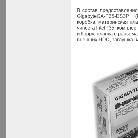
В состав предоставленно
Gigabyte
GA
-
P35-
DS
3
P (Р
коробка, материнская пл
чипсета
Intel
P35, комплект
и
floppy
, планка с разъем
внешних
HDD
, заглушка 