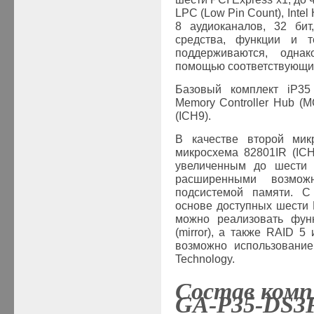
LPC
(
Low
Pin
Count
),
Intel
8 аудиоканалов, 32
бит
средства, функции и т
поддерживаются, одна
помощью соответствующих
Базовый комплект iP35
Memory Controller Hub (
M
(ICH9).
В качестве второй мик
микросхема 82801IR (IC
увеличенным до шести ч
расширенными возмож
подсистемой памяти. С
основе доступных шести 
можно реализовать функ
(mirror), а также RAID 5
возможно использование 
Technology.
Состав ком
GA
-P35-
DS3