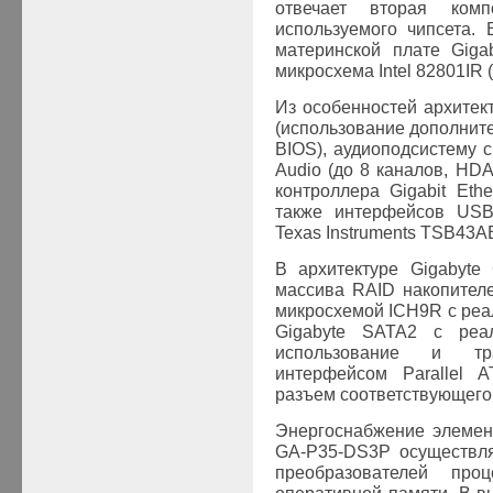
отвечает вторая ком
используемого чипсета.
материнской плате Giga
микросхема Intel
82801IR
(
Из особенностей архитек
(использование дополнит
BIOS
), аудиоподсистему
c
Audio (до 8 каналов,
HDA
контроллера Gigabit Ethe
также
интерфейсов USB
Texas Instruments TSB43A
В архитектуре Gigabyte
массива RAID накопител
микросхемой ICH9R с реал
Gigabyte
SATA
2 с реа
использование и тр
интерфейсом Parallel 
разъем соответствующего 
Энергоснабжение элемен
GA-P35-DS3P осуществля
преобразователей про