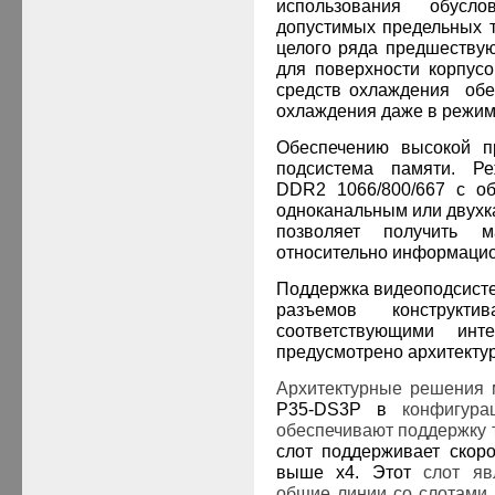
использования обусл
допустимых предельных 
целого ряда предшеству
для поверхности корпусо
средств охлаждения
обе
охлаждения даже в режим
Обеспечению высокой пр
подсистема памяти. Р
DDR2 1066/800/667 с о
одноканальным или двух
позволяет получить м
относительно информацио
Поддержка видеоподсист
разъемов конструк
соответствующими ин
предусмотрено архитекту
Архитектурные решения 
P
35-
DS
3
P
в
конфигура
обеспечивают поддержку т
слот поддерживает скор
выше х4. Этот
слот яв
общие линии со слотами