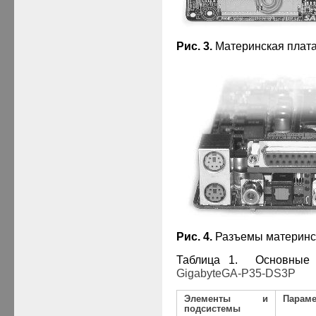
Рис. 3.
Материнская плат
Рис. 4.
Разъемы материнс
Таблица
1
. Основные 
Gigabyte
GA
-
P35-
DS
3
P
Элементы и
Парам
подсистемы