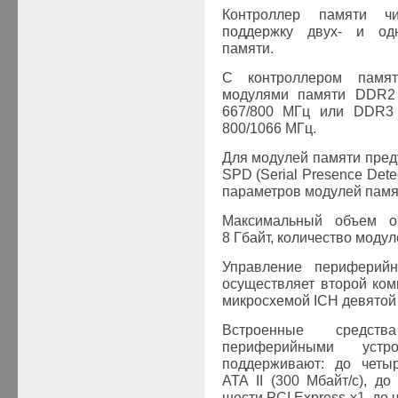
Контроллер памяти чи
поддержку двух- и од
памяти.
С контроллером памя
модулями памяти DDR2
667/800 МГц или DDR3
800/1066 МГц.
Для модулей памяти пред
SPD (Serial Presence Dete
параметров модулей памя
Максимальный объем оп
8 Гбайт, количество модул
Управление периферийн
осуществляет второй ком
микросхемой ICH девятой
Встроенные средств
периферийными устр
поддерживают: до чет
ATA II
(300
Мбайт/с), д
шести
PCI
Express
x1, до