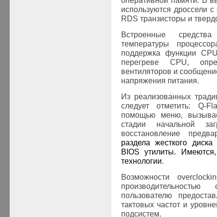
оперативной памяти. В в
используются дроссели 
RDS транзисторы и тверд
Встроенные средства
температуры процессор
поддержка функции CPU
перегреве CPU, опре
вентиляторов и сообщени
напряжения питания.
Из реализованных тради
следует отметить: Q-
помощью меню, вызыва
стадии начальной за
восстановление предвар
раздела жесткого диска
BIOS утилиты. Имеются,
технологии
.
Возможности overclocki
производительность
пользователю предостав
тактовых частот и уровн
подсистем.