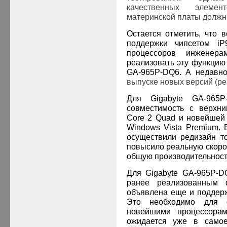
качественных элемен
материнской платы должн
Остается отметить, что 
поддержки чипсетом
iP
процессоров инжене
реализовать эту функцию
GA
-965
P
-
DQ
6
. А недав
выпуске новых версий (ре
Д
ля
Gigabyte
GA
-965
P
совместимость с верхн
Core
2
Quad
и новейшей
Windows
Vista
Premium
.
осуществили редизайн т
повысило реальную скоро
общую производительност
Д
ля
Gigabyte
GA
-965
P
-
D
ранее реализованным 
объявлена еще и поддер
Это необходимо для о
новейшими процессор
ожидается уже в само