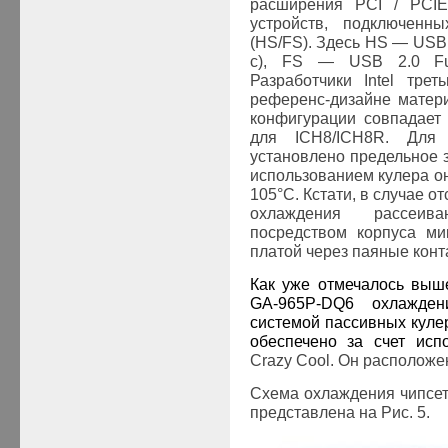
расширения
PCI
/
PCI
E
устройств, подключенн
(
HS
/
FS
). Здесь
HS — USB 
с
), FS — USB 2.0 Fu
Разработчики
Intel
треть
референс-дизайне матери
конфигурации совпадае
для
ICH
8/
ICH
8
R. Для
установлено предельное 
использованием кулера он
105
°С
. Кстати, в случае 
охлаждения рассеив
посредством корпуса ми
платой через паяные конт
Как уже отмечалось выш
GA
-965
P
-
DQ
6
охлажден
системой пассивных куле
обеспечено за счет ис
Crazy Cool. Он расположе
Схема охлаждения чипсет
представлена на Рис. 5.