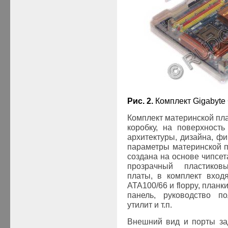
Рис
. 2.
Комплект
Gigabyte
Комплект материнской пла
коробку, на поверхност
архитектуры, дизайна, ф
параметры материнской 
создана на основе чипсета
прозрачный пластиковы
платы, в комплект вход
ATA100/66 и
floppy
, планк
панель, руководство п
утилит и т.п.
Внешний вид и порты за