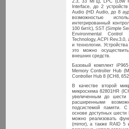
2.3, 33
МГц
), LPC (Low P
Interface,
до
2
устройств
Audio (HD Audio,
до
8
ау
возможностью испол
интегрированный контро
100
бит
/с), SST (Simple Se
Environmental Control 
Technology, ACPI Rev.3.0,
и технологии
.
Устройства
это можно осуществит
внешних средств.
Базовый комплект iP965
Memory Controller Hub (
Controller Hub 8 (ICH8, 65
В качестве второй мик
микросхема 82801НR (IC
увеличенным до шести ч
расширенными возмож
подсистемой памяти. С
основе доступных шести 
можно реализовать функ
(mirror), а также RAID 5