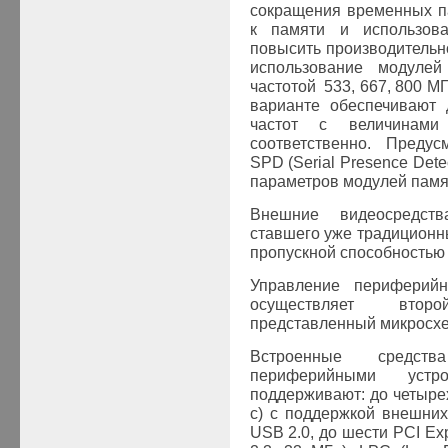
сокращения временных п
к памяти и использов
повысить производительн
использование модул
частотой 533, 667, 800 М
варианте обеспечивают 
частот с величинами
соответственно. Предус
SPD (Serial Presence Dete
параметров модулей памя
Внешние видеосредств
ставшего уже традиционн
пропускной способностью д
Управление периферийн
осуществляет втор
представленный микросхе
Встроенные средств
периферийными устр
поддерживают
:
до четыре
с)
с поддержкой внешних
USB 2.0,
до шести
PCI Exp