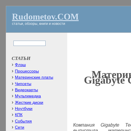
Rudometov.COM
статьи, обзоры, книги и новости
СТАТЬИ
Флэш
Материн
Процессоры
Gigabyte
Материнские платы
Чипсеты
Видеокарты
Мультимедиа
Жесткие диски
Ноутбуки
КПК
События
Компания
Gigabyte Te
Сети
выпустила матер