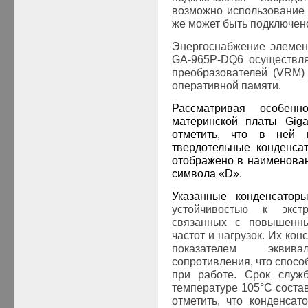
возможно использование д
же может быть подключено
Энергоснабжение элемен
GA-965P-DQ6
осуществл
преобразователей (
VRM
)
оперативной памяти.
Рассматривая особенн
материнской платы
Giga
отметить, что в ней
твердотельные конденса
отображено в наименова
символа «
D
».
Указанные конденсатор
устойчивостью к экст
связанных с повышенн
частот и нагрузок. Их ко
показателем эквивал
сопротивления, что спосо
при работе. Срок служ
температуре 105°С состав
отметить, что конденса