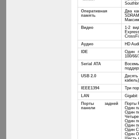
Southbr
Оперативная
Два ка
память
SDRAM
Максим
Видео
1-2 ви
Expre
CrossFi
Аудио
HD
Aud
IDE
Один 
100/66/
Serial
ATA
Восем
поддер
USB 2.0
Десят
кабель)
IEEE1394
Три по
LAN
Gigabit
Порты задней
Порты
панели
Один
п
Один
п
Четыре
Один
п
Один
п
Один
Co
Один
Op
Шесть