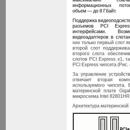
информационных пото
объем — до 8 Гбайт.
Поддержка видеоподсист
разъемов PCI Expre
интерфейсами. Во
видеоадаптеров в слотах
них только первый слот я
второй слот поддержива
второго слота обеспечи
слотов
PCI
Express
x
1, т
PCI
Express
чипсета (Рис. 
За управление устройст
отвечает вторая ком
используемого чипсета.
материнской плате Gig
микросхема Intel
82801НR
Архитектура материнской 