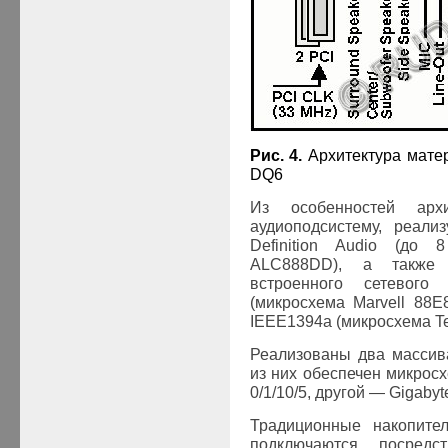
Рис.
4
.
Архитектура мате
DQ
6
Из особенностей арх
аудиоподсистему, реали
Definition Audio (до
ALC888DD
), а также 
встроенного сетевого 
(
микросхема Marvell 88
IEEE1394a (
микросхема Te
Реализованы два массив
из них обеспечен микрос
0/1/10/5, другой —
Gigabyt
Традиционные накопит
подключаются посредс