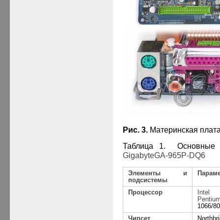
Рис.
3
.
Материнская плат
Таблица 1. Основные 
Gigabyte
GA
-965
P-
DQ
6
Элементы и
Парам
подсистемы
Процессор
Inte
Penti
1066/8
Чипсет
Northbr