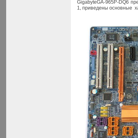
Gigabyte
GA
-965
P-
DQ
6 пр
1, приведены основные ха