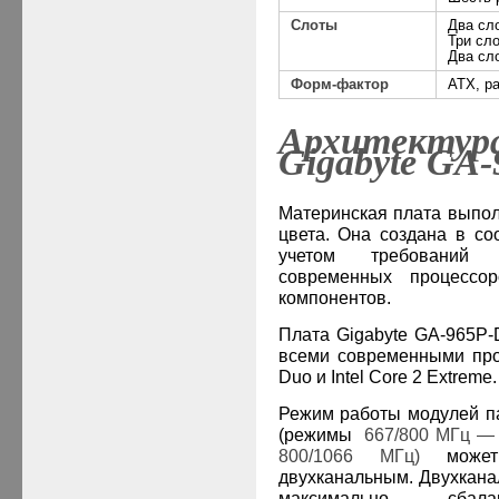
Слоты
Два сл
Три сл
Два сл
Форм-фактор
ATX, р
Архитектура
Gigabyte
GA
-
Материнская плата выпол
цвета. Она создана в со
учетом требований 
современных процессор
компонентов.
Плата
Gigabyte
GA
-965
P
-
всеми
современными пр
Duo
и
Intel
Core
2
Extreme
.
Режим работы модулей п
(режимы
667/800 МГц —
800/1066 МГц)
може
двухканальным. Двухкана
максимально сбалан