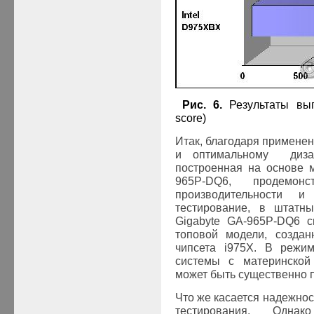
Рис.
6
.
Результаты вып
score
)
Итак, благодаря примене
и оптимальному дизай
построенная на основе 
965P-DQ6, продемон
производительности и
тестирование, в штатны
Gigabyte GA-965P-DQ6 с
топовой модели, создан
чипсета
i975
X. В режим
системы с материнской
может быть существенно 
Что же касается надежност
тестирования. Однак