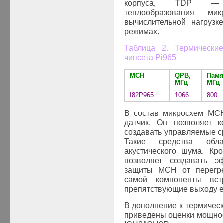
корпуса,
TDP
—
теплообразования ми
вычислительной нагрузк
режимах.
Таблица 2. Термическ
чипсета
Pi
965
MCH
QPB,
Памя
МГц
МГц
I82
P965
1066
800
В состав микросхем
MC
датчик. Он позволяет к
создавать управляемые 
Такие средства обл
акустического шума. Кр
позволяет создавать э
защиты
MCH
от перегре
самой компоненты вст
препятствующие выходу ее
В дополнение к термиче
приведены оценки мощно