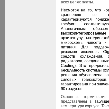
всех цепях платы.
Несмотря на то, что но
сравнению со сво
характеризуются пониж
требуют соответств
Аналогичным образ
высокоинтегрированны
архитектуру материнско
микросхемы чипсета и 
питания. Для поддер
режимов инженеры
Gig
средств охлаждения, 
радиаторов, соединенны
Cooling
)
. Это продикто
бесшумность системы охл
решения обусловлена па
силовых транзисторов
гарантирована при значе
90 градусов.
Основные термически
представлены в
Таблиц
температура корпуса,
Tc
-