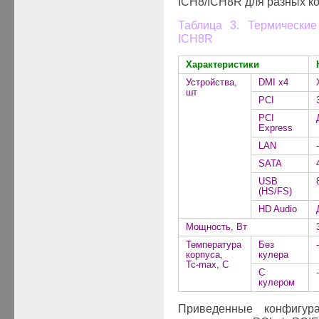
ICH
8/
ICH
8
R для разных к
Таблица 3. Термически
ICH
8
R
Характеристики
Устройства,
DMI x4
шт
PCI
PCI
Express
LAN
-
SATA
USB
(
HS
/
FS
)
HD Audio
Мощность, Вт
Температура
Без
-
корпуса,
кулера
Tc
-
max
,
C
С
-
кулером
Приведенные конфигур