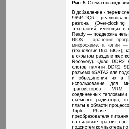
Рис.
5
.
Схема охлаждения 
В добавление к перечис
965
P
-
DQ
6 реализов
разгона (
Over
-
clocking
технологий, имеющих в
Ready
— поддержка четы
BIOS
—
хранение прогр
микросхеме, а копии 
(технология
Dual
BIOS
), 
в скрытом разделе жестк
Recovery
).
Quad
DDR
2
слотов памяти
DDR
2
S
разъема
eSATA
2 для под
и объединения их в
использование для м
транзисторов
VRM
о
соединенных тепловыми т
съемного радиатора, о
платы в области процесс
Triple
Phase
— пр
преобразователя питания 
на силовые транзисторы
подсистем компьютера по