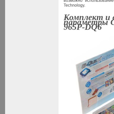
возможно использование 
Technology.
Комплект и 
параметры
965P-
DQ
6