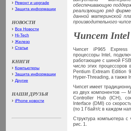
Ремонт и upgrade
обеспечивающую поддер
Защита информации
реализующую ряд фирме
данной материнской пла
производительного чипс
НОВОСТИ
Все Новости
Чипсет
Inte
Hi-Tech
Железо
Статьи
Чипсет iP965 Express 
процессоры Intel, подкл
работающие с шиной FSB
КНИГИ
число этих процессоров в
Компьютеры
Pentium Extream Edition 
Защита информации
Hyper-Threading, а также I
Другие
Чипсет имеет традиционну
из двух компонентов — Me
НАШИ ДРУЗЬЯ
Controller Hub (ICH), 
iPhone новости
Interface (DMI) со скорос
(по 1 Гбайт/с в каждом на
Структура компьютера с 
рис. 1.