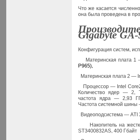
Что же касается численно
она была проведена в про
Производит
Gigabyte
GA
-
Конфигурация систем, исп
·
Материнская плата 1
P
965),
·
Материнская плата 2 — I
·
Процессор
—
Intel
Core
Количество ядер
—
2, 
частота ядра
—
2,93 Г
Частота системной шины
·
Видеоподсистема —
ATI 
·
Накопитель на жест
ST3400832AS, 400 Гбайт