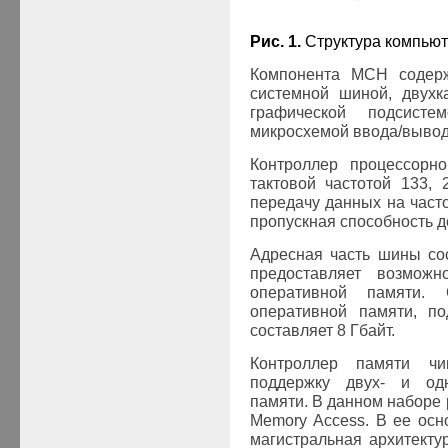
Рис. 1.
Структура компьют
Компонента MCH содерж
системной шиной, двухк
графической подсист
микросхемой ввода/вывод
Контроллер процессорн
тактовой частотой 133, 
передачу данных на часто
пропускная способность до
Адресная часть шины со
предоставляет возмож
оперативной памяти.
оперативной памяти, п
составляет 8 Гбайт.
Контроллер памяти чи
поддержку двух- и од
памяти. В данном наборе р
Memory Access. В ее ос
магистральная архитекту