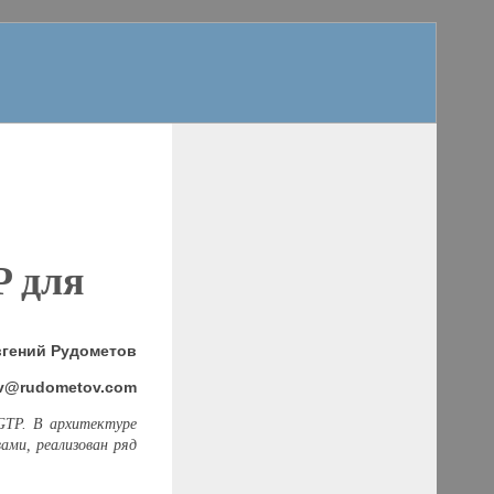
P
для
вгений Рудометов
v@rudometov
.com
GTP
. В архитектуре
ами, реализован ряд