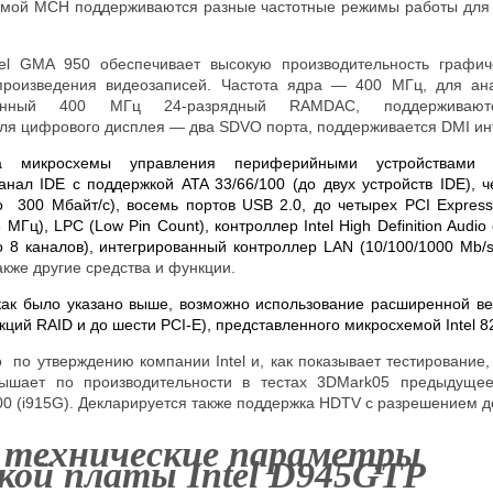
хемой MCH поддерживаются разные частотные режимы работы для
tel GMA 950 обеспечивает высокую производительность графич
спроизведения видеозаписей. Частота ядра — 400 МГц, для ан
роенный 400 МГц 24-разрядный
RAMDAC
, поддерживаю
 для цифрового дисплея — два
SDVO
порта, поддерживается
DMI
ин
ва микросхемы управления периферийными устройствами 
нал IDE с поддержкой ATA 33/66/100 (до двух устройств IDE), ч
300 Мбайт/с), восемь портов USB 2.0, до четырех PCI Express
33 МГц), LPC (Low Pin Count), контроллер
Intel High Definition Audio
о 8 каналов),
интегрированный контроллер LAN (
10/100/1000 Mb/s
акже другие средства и функции.
как было указано выше, возможно использование расширенной в
нкций
RAID
и до шести
PCI
-
E
), представленного микросхемой Intel 8
то по утверждению компании
Intel
и, как показывает тестирование
шает по производительности в тестах 3DMark05 предыдущее
00 (i915G). Декларируется также поддержка HDTV с разрешением до
 технические параметры
кой платы Intel D945G
TP