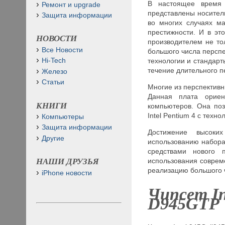
В настоящее время 
Ремонт и upgrade
представлены носители
Защита информации
во многих случаях м
престижности. И в эт
НОВОСТИ
производителем не то
Все Новости
большого числа перспе
технологии и стандарт
Hi-Tech
течение длительного 
Железо
Статьи
Многие из перспективн
Данная плата ориен
КНИГИ
компьютеров. Она поз
Intel Pentium 4 с техн
Компьютеры
Защита информации
Достижение высоких
Другие
использованию набора
средствами нового 
использования соврем
НАШИ ДРУЗЬЯ
реализацию большого 
iPhone новости
Чипсет
I
D945
GTP