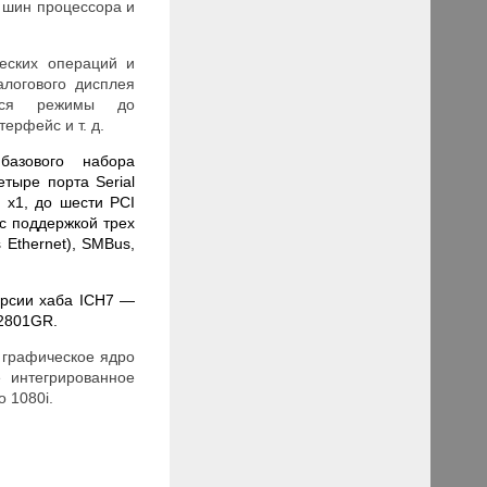
 шин процессора и
еских операций и
алогового дисплея
тся режимы до
терфейс и т. д.
базового набора
етыре порта Serial
 x1, до шести PCI
с поддержкой трех
 Ethernet
), SMBus
,
ерсии хаба ICH7 —
2801
GR
.
, графическое ядро
 интегрированное
 1080i.