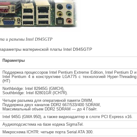
ата и разъемы
Intel D945
GTP
параметры материнской платы
Intel D945
GTP
Параметры
Поддержка процессоров Intel Pentium Extreme Edition, Intel Pentium D и
Intel Pentium 4 в конструктиве LGA775 с технологией Hyper-Threading
(HT)
Northbridge: Intel 829
45
G (GMCH),
Southbridge: Intel 82801GR (ICH7R).
Четыре разъема для оперативной памяти DIMM,
Поддержка двух каналов DDR2 667/533/400 SDRAM,
Максимальный объем DDR2 SDRAM — до 4 Гбайт.
Intel
945
G
(
GMA
950), а также видеоадаптер в слоте PCI Express x16.
Аудиоподсистема на базе кодека
SigmaTel
.
Микросхема ICH7R: четыре порта Serial ATA 300.