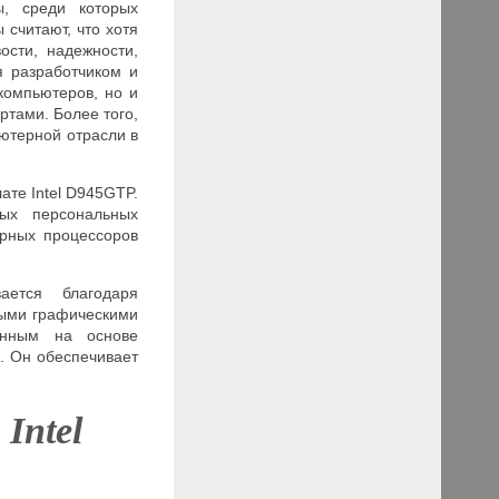
, среди которых
считают, что хотя
ости, надежности,
я разработчиком и
компьютеров, но и
ртами. Более того,
ьютерной отрасли в
те Intel D945
GTP
.
ых персональных
ерных процессоров
ается благодаря
ными графическими
анным на основе
. Он обеспечивает
ы
Intel