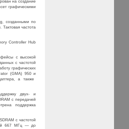
ирован на создание
псет графическими
ng, созданными по
 Тактовая частота
ry Controller Hub
рфейсы с высокой
данных с частотой
аботу графических
erator (GMA) 950
и
аптера, а также
оддержку двух- и
DRAM с передачей
отрена поддержка
 SDRAM с частотой
той 667 МГц — до