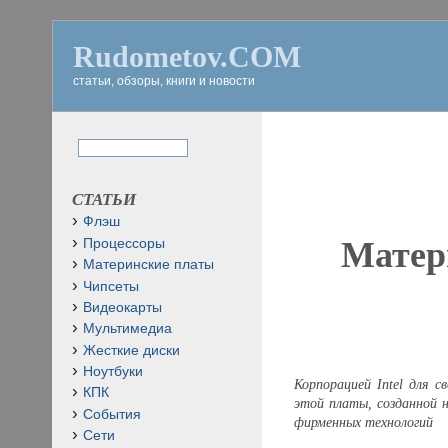
Rudometov.COM
статьи, обзоры, книги и новости
СТАТЬИ
Флэш
Матер
Процессоры
Материнские платы
Чипсеты
Видеокарты
Мультимедиа
Жесткие диски
Ноутбуки
Корпорацией Intel для 
КПК
этой платы, созданной н
События
фирменных технологий
Сети