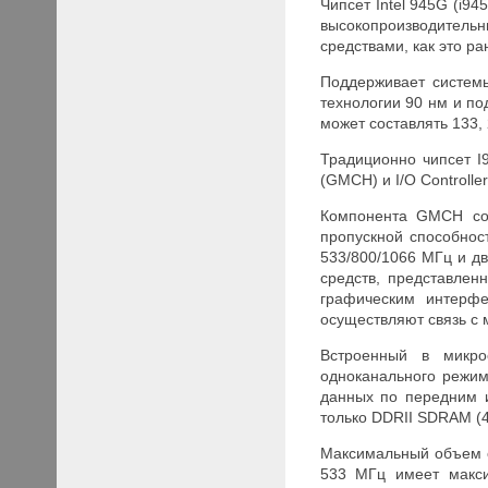
Чипсет Intel 945G (i9
высокопроизводительн
средствами, как это р
Поддерживает системы
технологии 90 нм и п
может составлять 133,
Традиционно чипсет I
(
G
MCH) и I/O Controller
Компонента
G
MCH со
пропускной способнос
533/800/1066 МГц и дв
средств, представле
графическим интерфе
осуществляют связь с
Встроенный в микро
одноканального режи
данных по передним 
только
DDRII SDRAM
(4
Максимальный объем о
533 МГц имеет макси