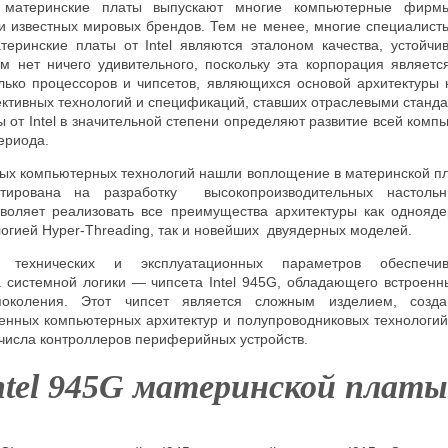
материнские платы выпускают многие компьютерные фирмы
 известных мировых брендов. Тем не менее, многие специалисты 
атеринские платы от
Intel
являются эталоном качества, устойчив
ом нет ничего удивительного, поскольку эта корпорация являетс
лько процессоров и чипсетов, являющихся основой архитектуры 
ктивных технологий и спецификаций, ставших отраслевыми станда
ы от Intel в значительной степени определяют развитие всей комп
периода.
ых компьютерных технологий нашли воплощение в материнской пла
тирована на разработку высокопроизводительных настольн
воляет реализовать все преимущества архитектуры как однояд
ологией Hyper-Threading, так и новейших двуядерных моделей.
 технических и эксплуатационных параметров обеспечив
 системной логики — чипсета Intel 945G, обладающего встроен
поколения. Этот чипсет является сложным изделием, созд
енных компьютерных архитектур и полупроводниковых технологий
числа контроллеров периферийных устройств.
ntel 945G
материнской плат