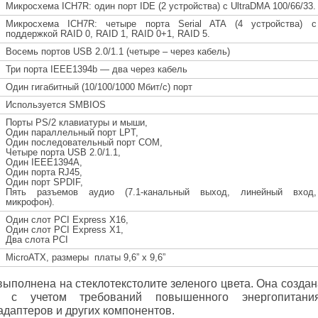
Микросхема
ICH
7
R
: один порт
IDE
(2 устройства) с
UltraDMA
100/66/33.
Микросхема
ICH7R:
четыре порта
Serial ATA (4
устройства
)
с
поддержкой
RAID 0, RAID 1, RAID 0+1, RAID 5.
Восемь портов USB 2.0/1.1 (четыре – через кабель)
Три порта IEEE1394b — два через кабель
Один гигабитный (10/100/1000 Мбит/с) порт
Используется
SM
BIOS
Порты PS/2 клавиатуры и мыши,
Один параллельный порт LPT,
Один последовательный порт COM,
Четыре порта USB 2.0/1.1,
Один
IEEE
1394A,
Один порта RJ45,
Один порт SPDIF,
Пять разъемов аудио (7.1-канальный выход, линейный вход,
микрофон).
Один слот
PCI Express
X16,
Один слот
PCI Express
X1,
Два слота PCI
Micro
ATX, размеры платы 9,6
”
х 9,6”
ыполнена на стеклотекстолите зеленого цвета. Она создан
ом с учетом требований повышенного энергопитани
адаптеров и других компонентов.