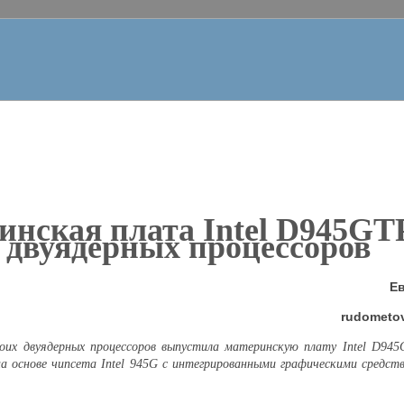
инская плата
Intel D945
GT
двуядерных процессоров
Е
rud
ometo
своих двуядерных процессоров выпустила материнскую плату
Intel D945
а основе чипсета Intel 945
G
c
интегрированными графическими средств