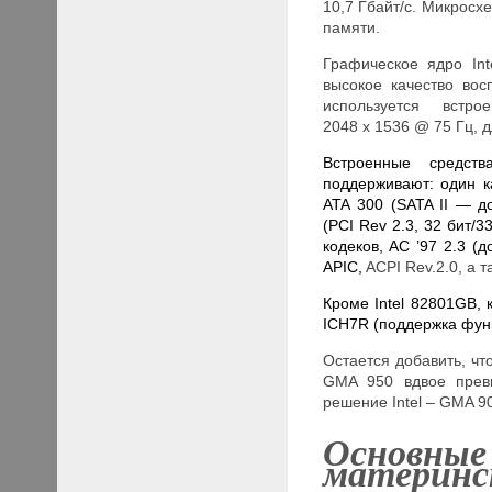
10,7 Гбайт/с. Микрос
памяти.
Графическое ядро In
высокое качество во
используется вст
2048 х 1536 @ 75 Гц,
Встроенные средст
поддерживают: один ка
ATA 300 (
SATA
II
— до 
(PCI Rev 2.3, 32 бит/
кодеков,
AC ’97 2.3 (д
APIC,
ACPI Rev.2.0, а т
Кроме Intel 82801
G
B, 
ICH7
R
(поддержка фу
Остается добавить, ч
GMA 950 вдвое превы
решение Intel – GMA 9
Основные
материнс