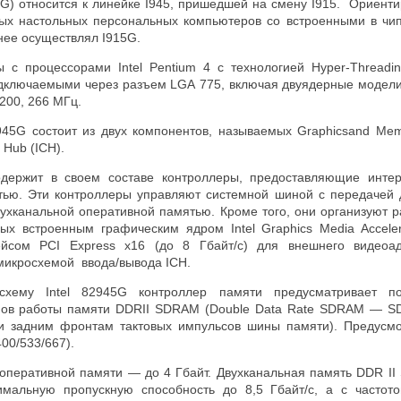
45G) относится к линейке I945, пришедшей на смену I915. Ориент
ых настольных персональных компьютеров со встроенными в чи
анее осуществлял I915
G
.
 с процессорами Intel Pentium 4 с технологией Hyper-Threadi
одключаемыми через разъем LGA 775, включая двуядерные модели.
 200, 266 МГц.
945G состоит из двух компонентов, называемых
Graphicsand
Memo
 Hub (ICH).
держит в своем составе контроллеры, предоставляющие инте
тью. Эти контроллеры управляют системной шиной с передачей 
ухканальной оперативной памятью. Кроме того, они организуют р
нных встроенным
графическим ядром
Intel Graphics Media Accel
йсом PCI Express x16 (до 8 Гбайт/с) для внешнего видеоад
 микросхемой ввода/вывода ICH.
схему Intel 82945G контроллер памяти предусматривает п
мов работы памяти DDR
II
SDRAM (Double Data Rate SDRAM — S
и задним фронтам тактовых импульсов шины памяти). Предусм
00/533/667).
перативной памяти — до 4 Гбайт. Двухканальная память DDR II
мальную пропускную способность до 8,5 Гбайт/с, а с часто