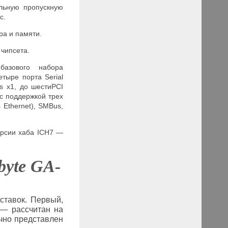
льную пропускную
с.
а и памяти.
чипсета.
базового набора
етыре порта Serial
s x1, до шестиPCI
o с поддержкой трех
 Ethernet), SMBus
,
ерсии хаба ICH7 —
byte GA-
ставок. Первый,
 — рассчитан на
чно представлен