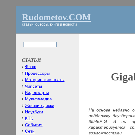
Rudometov.COM
статьи, обзоры, книги и новости
СТАТЬИ
Флэш
Giga
Процессоры
Материнские платы
Чипсеты
Видеокарты
Мультимедиа
Жесткие диски
На основе недавно 
Ноутбуки
поддержку двуядерны
КПК
8I945P-G. В ее а
События
характеризуется с
Сети
возможностями