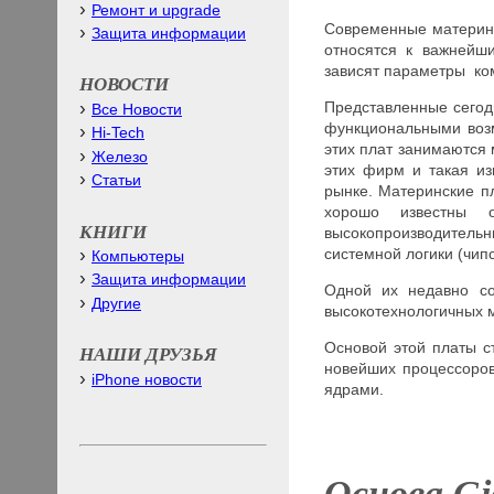
Ремонт и upgrade
Современные материнс
Защита информации
относятся к важнейш
зависят параметры ко
НОВОСТИ
Представленные сегод
Все Новости
функциональными возм
Hi-Tech
этих плат занимаются
Железо
этих фирм и такая и
Статьи
рынке. Материнские п
хорошо известны о
КНИГИ
высокопроизводитель
системной логики (чип
Компьютеры
Защита информации
Одной их недавно с
Другие
высокотехнологичных 
Основой этой платы с
НАШИ ДРУЗЬЯ
новейших процессоров
iPhone новости
ядрами.
Основа
Gi