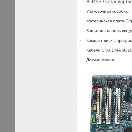
8I945P-G стандартно
Упаковочная коробка,
·
Материнская плата Giga
·
Защитная панель ввод
·
Компакт-диск с програ
·
Кабели
Ultra
DMA
66/10
·
Документация.
·