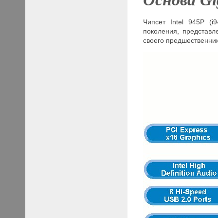
Чипсет Intel 945
P (i9
поколения, представ
своего предшественник