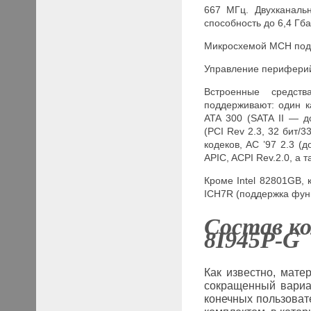
667 МГц. Двухканал
способность до 6,4 Гба
Микросхемой MCH подд
Управление периферий
Встроенные средст
поддерживают: один ка
ATA 300 (
SATA
II
— до 
(PCI Rev 2.3, 32 бит/
кодеков,
AC ’97 2.3 (
APIC, ACPI Rev.2.0, а 
Кроме Intel 82801
GB, 
ICH7
R (поддержка фу
Состав ко
8I945P-G
Как известно, мате
сокращенный вариа
конечных пользоват