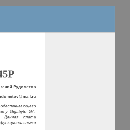
945P
вгений Рудометов
ud
ometov@mail
.ru
обеспечивающего
ту Gigabyte GA-
. Данная плата
функциональными