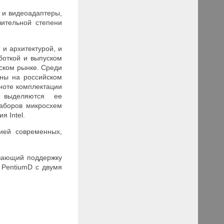
 и видеоадаптеры,
ительной степени
и архитектурой, и
боткой и выпуском
ском рынке. Среди
ены на российском
ноте комплектации
 выделяются ее
наборов микросхем
ция
Intel
.
ией современных,
ивающий поддержку
и
Pentium
D с двумя