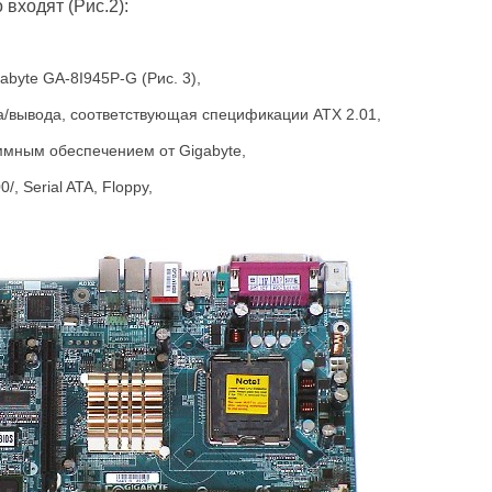
 входят (Рис.2):
byte GA-8I945P-G (Рис. 3),
а/вывода, соответствующая спецификации ATX 2.01,
ммным обеспечением от Gigabyte,
0/,
Serial
ATA
,
Floppy
,