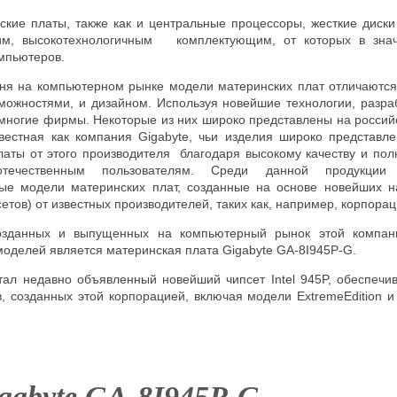
кие платы, также как и центральные процессоры, жесткие диски
им, высокотехнологичным комплектующим, от которых в знач
мпьютеров.
ня на компьютерном рынке модели материнских плат отличаются 
ожностями, и дизайном. Используя новейшие технологии, разра
 многие фирмы. Некоторые из них широко представлены на россий
звестная как компания
Gigabyte
, чьи изделия широко представл
латы от этого производителя благодаря высокому качеству и пол
течественным пользователям. Среди данной продукции
ные модели материнских плат, созданные на основе новейших 
сетов) от известных производителей, таких как, например, корпора
озданных и выпущенных на компьютерный рынок этой компан
моделей является материнская плата
Gigabyte GA-8I945P-G.
тал недавно объявленный новейший чипсет Intel 945P, обеспеч
, созданных этой корпорацией, включая модели
Extreme
Edition
gabyte GA-8I945P-G