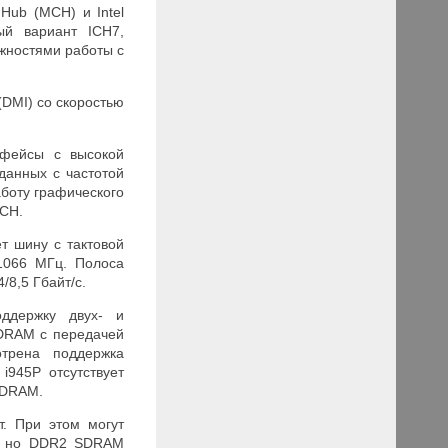
Hub (MCH) и Intel
ый вариант ICH7,
жностями работы с
 (DMI) со скоростью
рфейсы с высокой
данных с частотой
аботу графического
 ICH.
т шину с тактовой
/1066 МГц. Полоса
/8,5 Гбайт/с.
ддержку двух- и
DRAM с передачей
отрена поддержка
 i945P отсутствует
SDRAM.
. При этом могут
, но
DDR
2
SDRAM