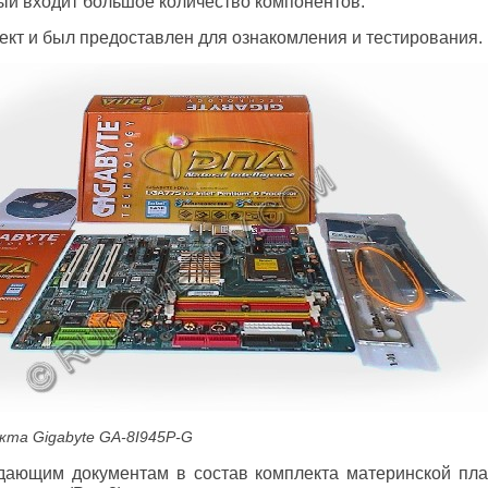
рый входит большое количество компонентов.
ект и был предоставлен для ознакомления и тестирования.
екта Gigabyte GA-8I945P-G
дающим документам в состав комплекта материнской пла