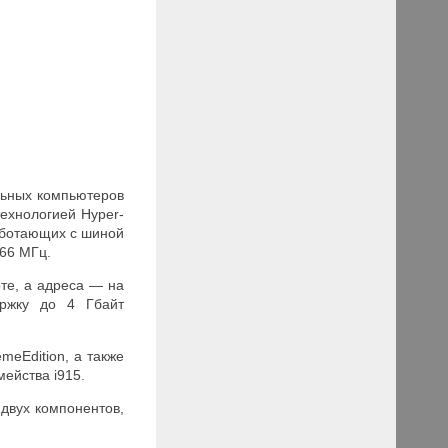
льных компьютеров
технологией Hyper-
аботающих с шиной
266 МГц.
те, а адреса — на
ержку до 4 Гбайт
eme
Edition
, а также
емейства
i915.
 двух компонентов,