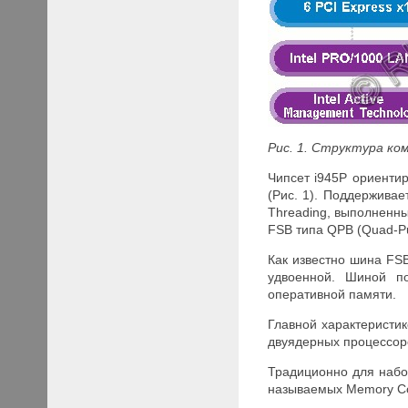
Рис. 1. Структура ко
Чипсет i945
P ориенти
(Рис. 1). Поддерживае
Threading, выполненн
FSB типа QPB (Quad-Pu
Как известно шина FS
удвоенной. Шиной по
оперативной памяти.
Главной характеристи
двуядерных процессо
Традиционно для набо
называемых Memory Cont