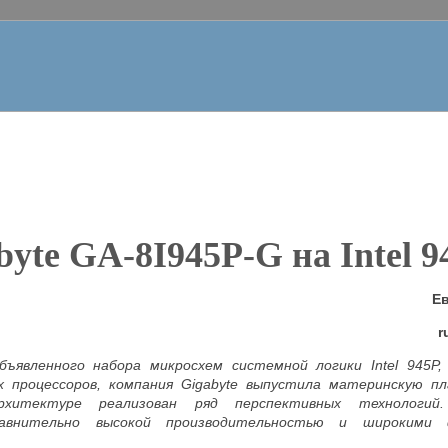
byte GA-8I945P-G
на
Intel 
Е
r
объявленного набора микросхем системной логики
Intel
945P, 
х процессоров, компания
Gigabyte
выпустила материнскую пла
рхитектуре реализован ряд перспективных технологий
равнительно высокой производительностью и широкими 