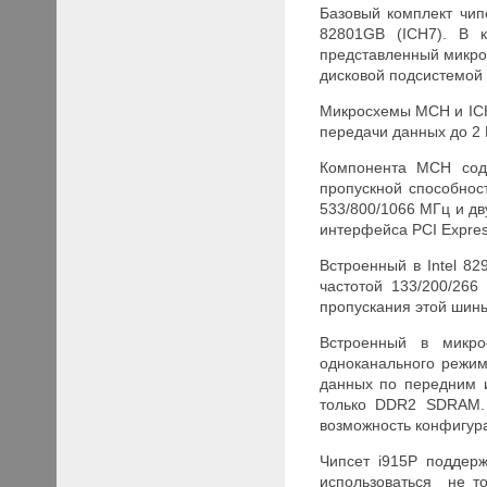
Базовый комплект чип
82801
GB (ICH7). В к
представленный микрос
дисковой подсистемой
Микросхемы MCH и IC
передачи данных до 2 
Компонента MCH сод
пропускной способнос
533/800/1066
МГц и дв
интерфейса PCI Expres
Встроенный в Intel 82
частотой 133/200/266
пропускания этой шины 
Встроенный в микро
одноканального режи
данных по передним 
только
DDR
2
SDRAM
возможность конфигур
Чипсет
i915
P поддерж
использоваться не т