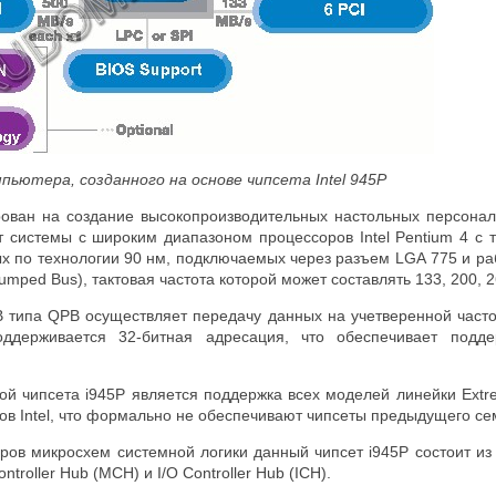
мпьютера, созданного на основе чипсета
Intel
945P
рован на создание высокопроизводительных настольных персона
т системы с широким диапазоном процессоров Intel Pentium 4 с 
ых по технологии 90 нм, подключаемых через разъем LGA
775 и р
mped Bus), тактовая частота которой может составлять 133, 200, 
B типа QPB осуществляет передачу данных на учетверенной часто
ддерживается 32-битная адресация, что обеспечивает подд
кой чипсета
i945
P является поддержка всех моделей линейки
Extr
ров
Intel
, что формально не обеспечивают чипсеты предыдущего с
ров микросхем системной логики данный чипсет
i945
P состоит из
roller Hub (MCH) и I/O Controller Hub (ICH).