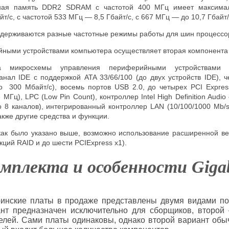
ьная память DDR2 SDRAM с частотой 400 МГц имеет максима
йт/с, с частотой 533 МГц — 8,5 Гбайт/с, с 667 МГц — до 10,7 Гбайт/
ерживаются разные частотные режимы работы для шин процессор
ными устройствами компьютера осуществляет вторая компонента 
ва микросхемы управления периферийными устройствами 
нал IDE с поддержкой ATA 33/66/100 (до двух устройств IDE), ч
300 Мбайт/с), восемь портов USB 2.0, до четырех PCI Expres
33 МГц), LPC (Low Pin Count), контроллер
Intel High Definition Audi
до 8 каналов), интегрированный контроллер LAN (
10/100/1000
Mb/s
также другие средства и функции.
как было указано выше, возможно использование расширенной в
нкций
RAID
и до шести
PCI
Express
x1).
мплекта и особенности Giga
ринские платы в продаже представлены двумя видами по
нт предназначен исключительно для сборщиков, второй
елей. Сами платы одинаковы, однако второй вариант обы