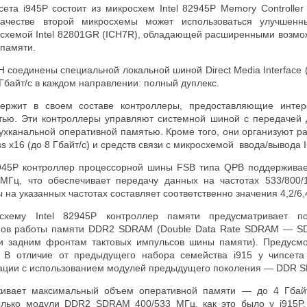
сета i945
P состоит из микросхем Intel 82945
P
Memory Controller 
ачестве второй микросхемы может использоваться улучшенн
хемой Intel 82801
GR (ICH7R), обладающей расширенными возмо
 памяти.
H соединены специальной локальной шиной
Direct Media Interface
Гбайт/с в каждом направлении: полный дуплекс.
ержит в своем составе контроллеры, предоставляющие инте
тью. Эти контроллеры управляют системной шиной с передачей 
ухканальной оперативной памятью. Кроме того, они организуют р
s x16 (до 8 Гбайт/с) и средств связи с микросхемой ввода/вывода
945
P контроллер процессорной шины FSB типа QPB поддерживае
 МГц, что обеспечивает передачу данных на частотах 533/800
на указанных частотах составляет соответственно значения 4,2/6,4
схему Intel 82945
P контроллер памяти предусматривает по
мов работы памяти DDR2 SDRAM (Double Data Rate SDRAM — S
и задним фронтам тактовых импульсов шины памяти). Предусм
. В отличие от предыдущего набора семейства
i915 у чипсета
ации с использованием модулей предыдущего поколения — DDR 
ивает максимальный объем оперативной памяти — до 4 Гбайт
олько модули
DDR
2
SDRAM
400/533 МГц, как это было у
i915
P