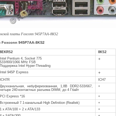
инской платы
Foxconn
945P7AA-8KS2
ы
Foxconn
945P7AA-8KS2
8EKRS2
8KS2
Intel Pentium 4, Socket 775
+
533/800/1066 MHz FSB
Поддержка
Intel Hyper-Threading
Intel
945P
Express
+
ICH
7
R
ICH
7
Двухканальная, небуферизованная, 1,8В DDR2-533/667,
+
четыре 240-контактных разъема DIMM, до 4 Гбайт
PCI Express *16
+
Встроенный 7.1-канальный High Definition (Realtek)
+
1 x ATA/100 + 2 x ATA/133
+
4 x SATA/300
+