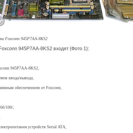
кта
Foxconn
945P7AA-8KS2
Foxconn 945P7AA-8KS2 входят (Фото 1):
xconn
945P7AA-8KS2
,
емов ввода/вывода,
раммным обеспечением от
Foxconn
,
66/100/,
,
электропитания устройств
Serial ATA
,