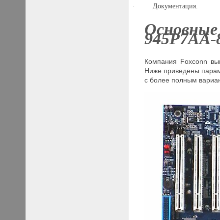
·
Документация.
Основные
945P7AA-
Компания Foxconn вып
Ниже приведены парам
с более полным вариа