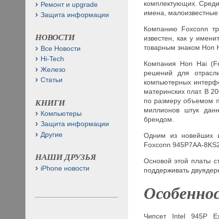
комплектующих. Среди
Ремонт и upgrade
имена, малоизвестные
Защита информации
Компанию Foxconn тр
НОВОСТИ
известен, как у имени
товарным знаком Hon Hai
Все Новости
Hi-Tech
Компания Hon Hai (F
Железо
решений для отрасли
Статьи
компьютерных интерфе
материнских плат. В 2
по размеру объемом п
КНИГИ
миллионов штук данн
Компьютеры
брендом.
Защита информации
Другие
Одним из новейших и
Foxconn 945P7AA-8KS2
НАШИ ДРУЗЬЯ
Основой этой платы с
iPhone новости
поддерживать двуядерн
Особенно
Чипсет Intel 945P E