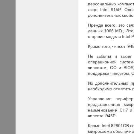
персональных компьют
лице Intel 915P. Од
дополнительных свойст
Прежде всего, это свя
данных 1066 МГц. Это 
старшие модели Intel P
Кроме того, чипсет i9
Не забыты и такие т
операционной систе
чипсетом, ОС и BIOS
поддержке чипсетом, О
Из дополнительных п
необходимо отметить п
Управление перифер
представленная мик
наименование ICH7 и 
чипсета i945P.
Кроме Intel 82801GB в
микросхема обеспечив