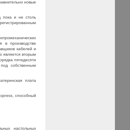
равнительно новые
 пока и не столь
зарегистрированным
ктромеханических
я в производстве
авщиков кабелей и
то является вторым
орядка пятидесяти
 под собственным
атеринская плата
xpress, способный
льных настольных