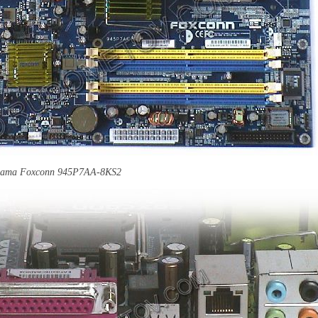
лата
Foxconn
945P7AA-8KS2