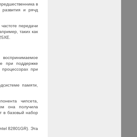
предшественника в
 развития и рячд
 частоте передачи
пример, таких как
25XE.
, воспринимаемое
ое при поддержке
 процессорах при
дсистеме памяти,
понента чипсета,
том она получила
т в базовый набор
ntel 82801G
R
). Эта