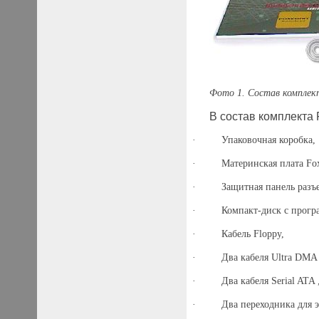
Фото 1. Состав компле
В состав комплекта 
·
Упаковочная коробка,
·
Материнская плата
Fo
·
Защитная панель разъ
·
Компакт-диск с прог
·
Кабель
Floppy
,
·
Два кабеля
Ultra
DMA
·
Два кабеля
Serial
ATA
·
Два переходника для 