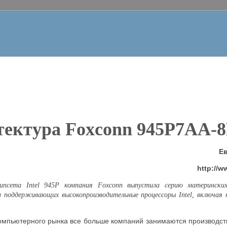
тектура
Foxconn
945P7AA-
Е
http://
чипсета
Intel
945P компания
Foxconn
выпустила серию материнских
 поддерживающих высокопроизводительные процессоры
Intel
, включая 
компьютерного рынка все больше компаний занимаются производс