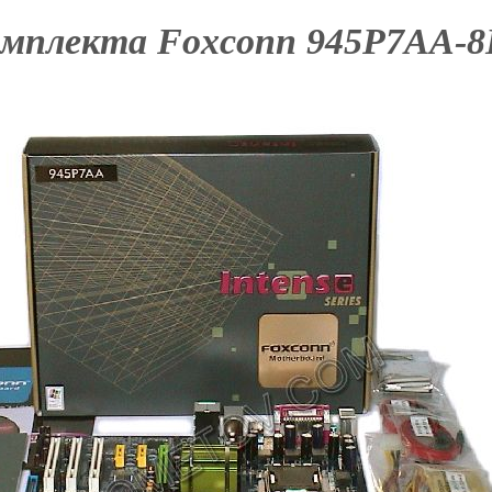
омплекта
Foxconn
945P7AA-8