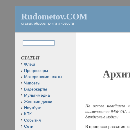
Rudometov.COM
статьи, обзоры, книги и новости
СТАТЬИ
Флэш
Архи
Процессоры
Материнские платы
Чипсеты
Видеокарты
Мультимедиа
Жесткие диски
На основе новейшего 
Ноутбуки
наименование 945P7
AA
и
КПК
двуядерные модели
События
В процессе развития 
Сети