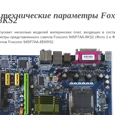
 технические параметры
Fox
8KS2
ускает несколько моделей материнских плат, входящих в сост
етры представленного сэмпла Foxconn 945P7AA-8KS2 (Фото 2 и Фо
нтом Foxconn 945P7AA-8EKRS2.