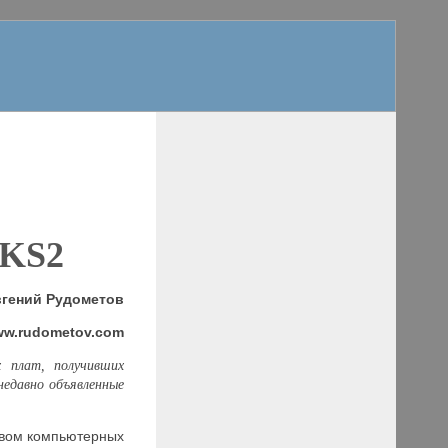
8KS2
вгений Рудометов
www.rudometov.com
 плат, получивших
недавно объявленные
твом компьютерных