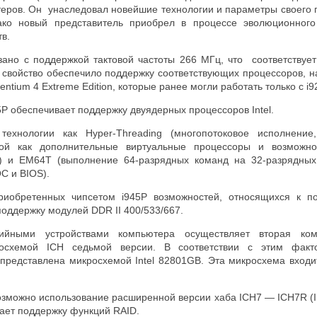
еров. Он унаследовал новейшие технологии и параметры своего 
нако новый представитель приобрел в процессе эволюционного
в.
зано с поддержкой тактовой частоты 266 МГц, что соответствует
свойство обеспечило поддержку соответствующих процессоров, на
entium 4 Extreme Edition, которые ранее могли работать только с i9
45P обеспечивает поддержку двуядерных процессоров Intel.
ехнологии как Hyper-Threading (многопотоковое исполнение
мой как дополнительные виртуальные процессоры и возможн
) и EM64T (выполнение 64-разрядных команд на 32-разрядных
С и BIOS).
риобретенных чипсетом i945P возможностей, относящихся к по
оддержку модулей DDR II 400/533/667.
ийными устройствами компьютера осуществляет вторая ком
росхемой ICH седьмой версии. В соответствии с этим фак
представлена микросхемой Intel 82801GB. Эта микросхема входи
озможно использование расширенной версии хаба ICH7 — ICH7R (I
ает поддержку функций RAID.