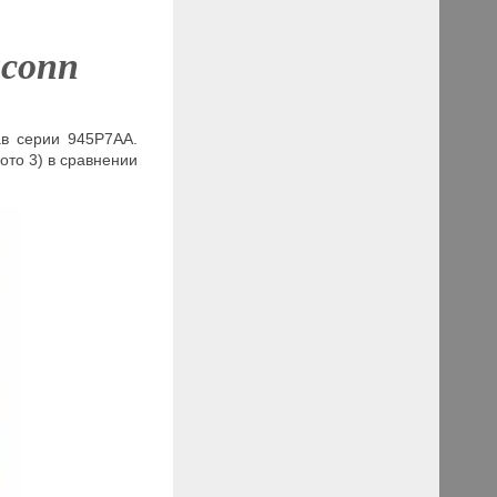
conn
ав серии 945P7AA.
то 3) в сравнении