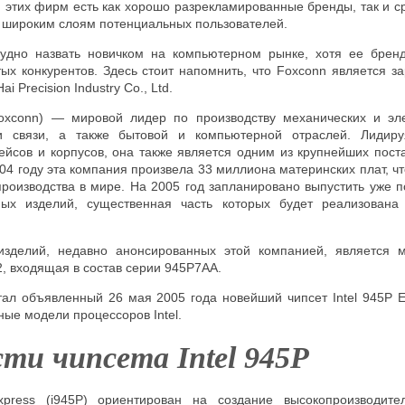
 этих фирм есть как хорошо разрекламированные бренды, так и с
 широким слоям потенциальных пользователей.
удно назвать новичком на компьютерном рынке, хотя ее бренд
тых конкурентов. Здесь стоит напомнить, что Foxconn является 
 Precision Industry Co., Ltd.
oxconn) — мировой лидер по производству механических и эле
 связи, а также бытовой и компьютерной отраслей. Лидиру
йсов и корпусов, она также является одним из крупнейших пост
004 году эта компания произвела 33 миллиона материнских плат, ч
роизводства в мире. На 2005 год запланировано выпустить уже п
ых изделий, существенная часть которых будет реализована
зделий, недавно анонсированных этой компанией, является м
, входящая в состав серии 945P7AA.
тал объявленный 26 мая 2005 года новейший чипсет Intel 945P E
ые модели процессоров Intel.
сти чипсета
Intel
945P
xpress (i945P) ориентирован на создание высокопроизводите