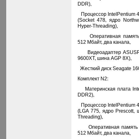
DDR
),
·
Процессор
Intel
Pentium
(
Socket
478, ядро
North
Hyper-Threading),
·
Оперативная памят
512 Мбайт, два канала,
·
Видеоадаптер
ASUS
9600
XT
, шина
AGP
8
X),
·
Жесткий диск
Seagate
16
Комплект
N2
:
·
Материнская плата
Int
DDR
2),
·
Процессор
Intel
Pentium
(
LGA
775, ядро
Prescott
, 
Threading),
·
Оперативная памят
512 Мбайт, два канала,