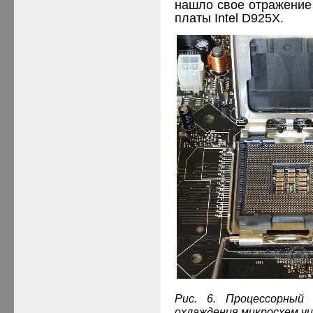
нашло свое отражение 
платы
Intel
D
925
X
.
Рис. 6. Процессорны
охлаждения микросхем чи