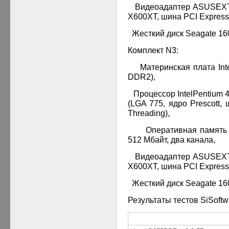
·
Видеоадаптер
ASUS
EX
X600
XT
, шина
PCI Express
·
Жесткий диск
Seagate
16
Комплект
N3:
·
Материнская плата
Int
DDR
2),
·
Процессор
Intel
Pentium
(
LGA
775, ядро
Prescott
, 
Threading),
·
Оперативная памят
512 Мбайт, два канала,
·
Видеоадаптер
ASUS
EX
X600
XT
, шина
PCI Express
·
Жесткий диск
Seagate
16
Результаты тестов SiSoftw