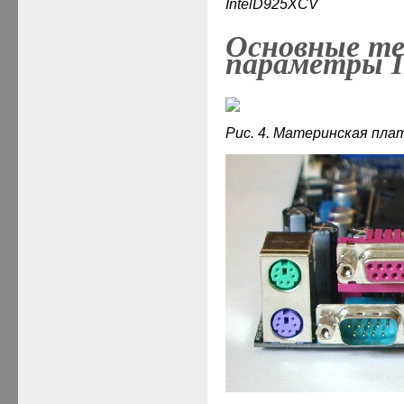
Intel
D925
XCV
Основные те
параметры I
Рис. 4. Материнская плат