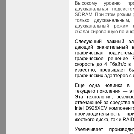
Высокому уровню прои
двухканальная подсист
SDRAM. При этом режим 
только двухканальным,
двухканальный режим п
сбалансированную по инф
Следующий важный эле
дающий значительный в
графическая подсистема
графическое решение P
скорость до 4 Гбайт/с в
известно, превышает б
графических адаптеров с
Еще одна новинка в а
текущего поколения — это 
Эта технология, реализ
отвечающей за средства 
Intel
D
925
XCV
компонент
производительность п
жесткого диска, так и RAI
Увеличивает производ