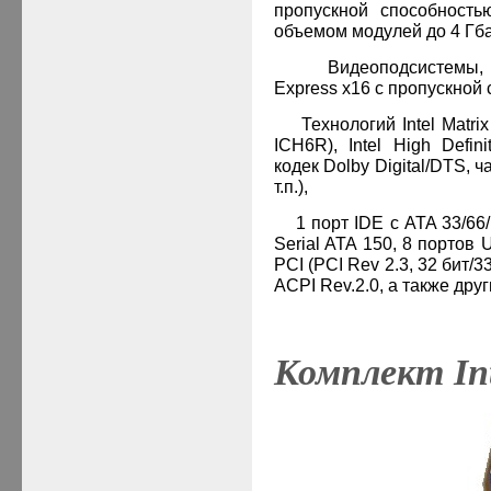
пропускной способность
объемом модулей до 4 Гба
·
Видеоподсистемы,
Express x16 с пропускной 
·
Технологий Intel Matr
ICH6R), Intel High Defin
кодек Dolby Digital/DTS, 
т.п.),
·
1 порт IDE с ATA 33/66/
Serial ATA 150, 8 портов 
PCI (PCI Rev 2.3, 32 бит/3
ACPI Rev.2.0, а также дру
·
Комплект In