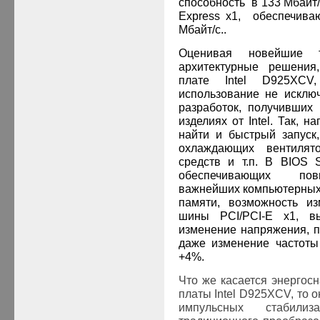
способность в 133 Мбайт/
Express x1, обеспечива
Мбайт/с..
Оценивая новейшие т
архитектурные решения
плате
Intel
D
925
XCV
использование
не исклю
разработок, получивших
изделиях от
Intel
. Так, на
найти и быстрый запуск
охлаждающих вентилято
средств и т.п. В
BIOS
обеспечивающих пов
важнейших компьютерных 
памяти, возможность из
шины PCI/PCI-E x1, в
изменение напряжения, п
даже изменение частоты
+4%.
Что же касается энергос
платы Intel D925XCV, то 
импульсных стабили