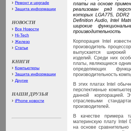
Ремонт и upgrade
платы на основе приме
реализован ряд персп
Защита информации
которых
LGA
775,
DDR
Definition Audio,
Intel Mat
НОВОСТИ
широкие функциональ
Все Новости
производительность
Hi-Tech
Корпорация
Intel
известн
Железо
производитель процессо
Статьи
выпускается широкий с
изделий. Среди них осо
КНИГИ
платы, являющиеся одни
Компьютеры
определяющих функц
производительность комп
Защита информации
Другие
В этих платах
Intel
обычн
перспективные компьюте
НАШИ ДРУЗЬЯ
данной корпорацией. Эт
отраслевыми стандарт
iPhone новости
производителей.
В качестве примера т
материнскую плату Intel
на основе сравнительно