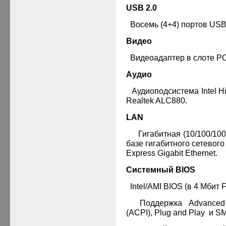
USB 2.0
·
Восемь (4+4) портов
USB
Видео
·
Видеоадаптер в слоте
PC
Аудио
·
Аудиоподсистема Intel Hi
Realtek ALC880.
LAN
·
Гигабитная (10/100/10
базе гигабитного сетевого
Express
Gigabit
Ethernet
.
Системный BIOS
·
Intel/AMI BIOS (
в
4
Мбит
F
·
Поддержка
Advanced C
(ACPI), Plug and Play
и
SM