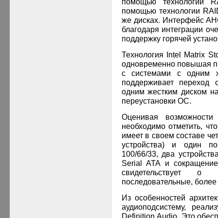
помощью технологии 
помощью технологии RAID
же дисках. Интерфейс AH
благодаря интеграции оч
поддержку горячей устано
Технология
Intel Matrix S
одновременно повышая п
с системами с одним ж
поддерживает переход с
одним жестким диском н
переустановки ОС.
Оценивая возможности 
необходимо отметить, чт
имеет в своем составе чет
устройства) и один пор
100/66/33, два устройств
Serial
ATA
и сокращение
свидетельствует о 
последовательные, более
Из особенностей архите
аудиоподсистему, реали
Definition Audio. Это обес