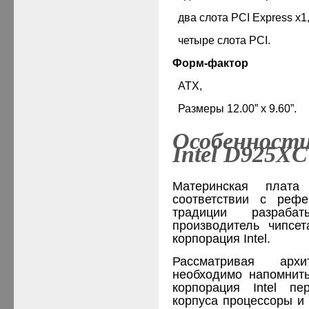
·
два слота
PCI Express x1
·
четыре слота PCI.
Форм-фактор
·
ATX,
·
Размеры 12.00” х 9.
60
”.
Особенност
Intel D925X
Материнская плат
соответствии с рефе
традиции разраба
производитель чипсе
корпорация Intel.
Рассматривая арх
необходимо напомнить
корпорация Intel п
корпуса процессоры и