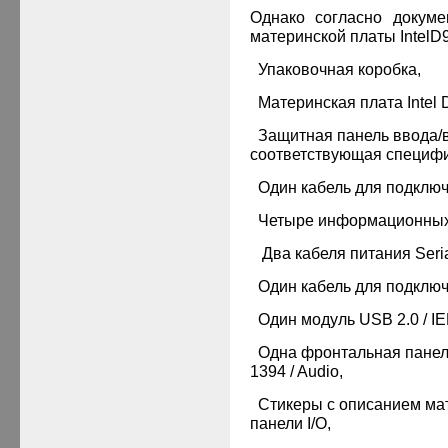
Однако согласно докуме
материнской платы
Intel
D
·
Упаковочная коробка,
·
Материнская плата Intel
·
Защитная панель ввода/
соответствующая специфи
·
Один кабель для подключ
·
Четыре информационных к
·
Два кабеля питания Seria
·
Один кабель для подключ
·
Один модуль
USB
2.
0 / I
·
Одна фронтальная пане
1394 /
Audio
,
·
Стикеры с описанием ма
панели I/O,