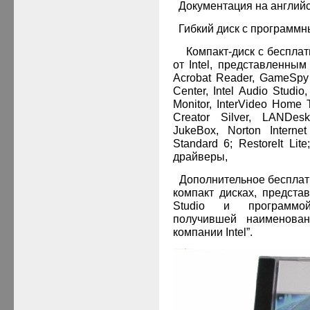
·
Документация на английс
·
Гибкий диск с программны
·
Компакт-диск с беспл
от Intel, представленным 
Acrobat Reader, GameSpy 
Center, Intel Audio Studio, 
Monitor, InterVideo Home 
Creator Silver, LANDes
JukeBox, Norton Intern
Standard 6; RestoreIt Lit
драйверы,
·
Дополнительное бесплат
компакт дисках, предст
Studio
и программой
получившей наименова
компании
Intel
”.