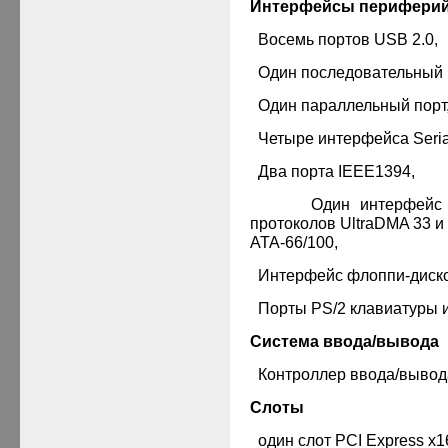
Интерфейсы периферий
·
Восемь портов USB 2.0
,
·
Один последовательный 
·
Один параллельный порт
·
Четыре интерфейса Seria
·
Два порта
IEEE1394,
·
Один интерфейс 
протоколов U
ltra
DMA 33 и
ATA-66/100,
·
Интерфейс флоппи-диск
·
Порты PS/2 клавиатуры 
Система ввода/вывода
·
Контроллер ввода/вывод
Слоты
·
один слот
PCI Express x1