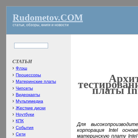
Rudometov.COM
статьи, обзоры, книги и новости
СТАТЬИ
Флэш
Архит
Процессоры
тестирован
Материнские платы
платы
In
Чипсеты
Видеокарты
Мультимедиа
Жесткие диски
Ноутбуки
КПК
Для высокопроизводит
События
корпорация
Intel
основе
Сети
материнскую плату Inte