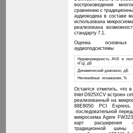
воспроизведения мног
сравнению с традиционн
аудиокодека в составе 
использована микросхем
реализована возможност
стандарту 7.1.
Оценка основных 
аудиоподсистемы
Неравномерность АЧХ в пол
кГц), дБ
Динамический диапазон, дБ
Нелинейные искажения, %
Остается отметить, что 
Intel
D
925
XCV
встроен сет
реализованный на микрос
88E8050 PCI Express
последовательной перед
микросхема Agere FW323
карт расширения ос
традиционной шины 