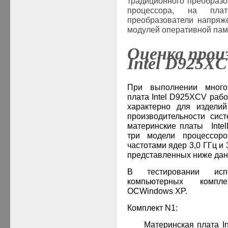
традиционного преобразо
процессора, на пла
преобразователи напряж
модулей оперативной пам
Оценка прои
Intel D925X
При выполнении многоч
плата Intel D925XCV рабо
характерно для изделий
производительности сис
материнские платы
Intel
три модели процессо
частотами ядер 3,0 ГГц и 
представленных ниже дан
В тестировании исп
компьютерных компл
OC
Windows
XP
.
Комплект
N1
:
·
Материнская плата
I