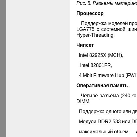
Рис. 5. Разъемы материн
Процессор
·
Поддержка моделей проц
LGA775 с системной шин
Hyper-Threading
.
Чипсет
·
Intel 82925X (MCH)
,
·
Intel 82801FR
,
·
4 Mbit Firmware Hub (FWH
Оперативная память
·
Четыре разъёма (240 ко
DIMM,
·
Поддержка одного или дв
·
Модули DDR2 533 или D
·
максимальный объем — д