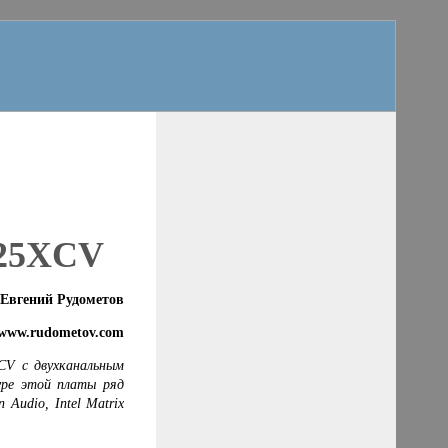
25
XCV
Евгений Рудометов
/www.rudometov.com
CV
с двухканальным
уре этой платы ряд
on Audio,
Intel Matrix