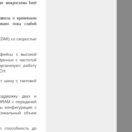
и микросхема Intel
явила о временном
звано пока слабой
(DMI) со скоростью
рфейсы с высокой
данных с частотой
рганизуют работу
 ICH.
т шину с тактовой
оддержку двух и
DRAM с передачей
ы конфигурации с
симальный объем
ю способность до