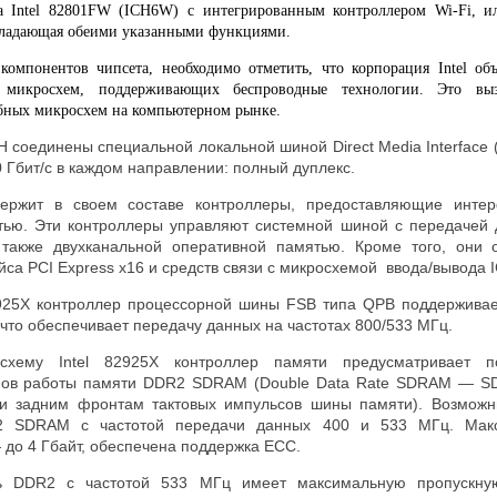
а Intel 82801FW (ICH6W) с интегрированным контроллером Wi-Fi, ил
ладающая обеими указанными функциями.
компонентов чипсета, необходимо отметить, что корпорация
Intel
объ
 микросхем, поддерживающих беспроводные технологии. Это вы
бных микросхем на компьютерном рынке.
соединены специальной локальной шиной Direct Media Interface 
 Гбит/с в каждом направлении: полный дуплекс.
ержит в своем составе контроллеры, предоставляющие инте
тью. Эти контроллеры управляют системной шиной с передачей 
также двухканальной оперативной памятью. Кроме того, они о
са PCI Express x16 и средств связи с микросхемой ввода/вывода
2925X контроллер процессорной шины FSB типа QPB поддерживае
 что обеспечивает передачу данных на частотах 800/533 МГц.
схему Intel 82925X контроллер памяти предусматривает п
мов работы памяти DDR2 SDRAM (Double Data Rate SDRAM — S
и задним фронтам тактовых импульсов шины памяти). Возможн
2 SDRAM с частотой передачи данных 400 и 533 МГц. Мак
 до 4 Гбайт, обеспечена поддержка
ECC
.
ть DDR2 с частотой 533 МГц имеет максимальную пропускну