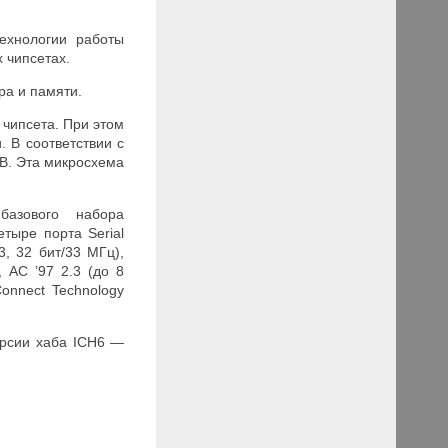
ехнологии работы
 чипсетах.
а и памяти.
чипсета. При этом
. В соответствии с
B. Эта микросхема
базового набора
етыре порта Serial
3, 32 бит/33 МГц),
, AC ’97 2.3 (до 8
onnect Technology
ерсии хаба ICH6 —