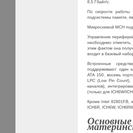
8,5 Гбайт/с.
По скорости работы 
подсистемы памяти, я
Микросхемой MCH подд
Управление периферий
необходимо отметить, 
этим фактом она получ
входит в базовый набор
Встроенные средст
поддерживают: один ка
ATA 150, восемь порто
LPC (Low Pin Count), 
каналов), интегрирова
(только для ICH6W/ICH6
Кроме Intel 82801
F
B, 
ICH6R, ICH6W, ICH6RW
Основные
материнс