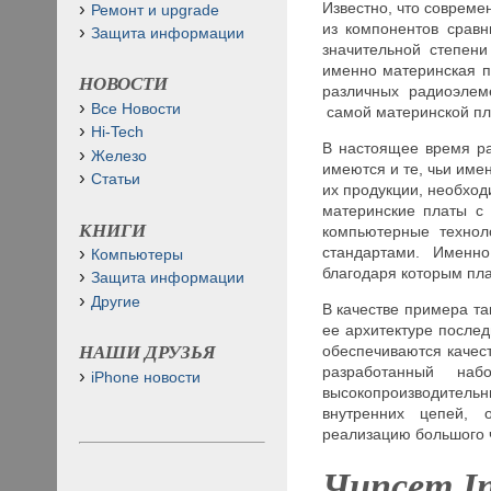
Известно, что соврем
Ремонт и upgrade
из компонентов сравн
Защита информации
значительной степени
именно материнская пл
НОВОСТИ
различных радиоэлеме
Все Новости
самой материнской пл
Hi-Tech
В настоящее время ра
Железо
имеются и те, чьи име
Статьи
их продукции, необход
материнские платы с
КНИГИ
компьютерные технол
стандартами. Именн
Компьютеры
благодаря которым пл
Защита информации
Другие
В качестве примера та
ее архитектуре после
обеспечиваются качес
НАШИ ДРУЗЬЯ
разработанный на
iPhone новости
высокопроизводительн
внутренних цепей, 
реализацию большого 
Чипсет
I