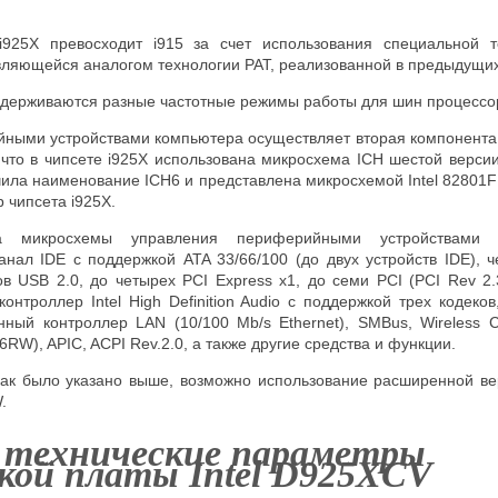
i925X превосходит i915 за счет использования специальной т
вляющейся аналогом технологии
PAT
, реализованной в предыдущих
ерживаются разные частотные режимы работы для шин процессор
ными устройствами компьютера осуществляет вторая компонента 
что в чипсете i925X использована микросхема ICH шестой версии
ила наименование ICH6 и представлена микросхемой Intel 82801F
 чипсета i925X.
ва микросхемы управления периферийными устройствами 
нал IDE с поддержкой ATA 33/66/100 (до двух устройств IDE), ч
в USB 2.0, до четырех PCI Express x1, до семи PCI (PCI Rev 2.
контроллер Intel High Definition Audio с поддержкой трех кодеков
нный контроллер LAN (10/100 Mb/s Ethernet), SMBus, Wireless C
RW), APIC, ACPI Rev.2.0, а также другие средства и функции.
как было указано выше, возможно использование расширенной в
.
 технические параметры
кой платы Intel D925XCV