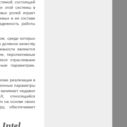
стемой, состоящей
ти этой системы в
евых ролей играет
емых в ее составе
надежность работы
рм, среди которых
я должное качеству
адежности являются
ие, перспективные
иеся отраслевыми
нным параметрам,
Кроме реализации в
ционные параметры
 занимает недавно
X, относящийся
н на основе своих
ру, обеспечивает
Intel