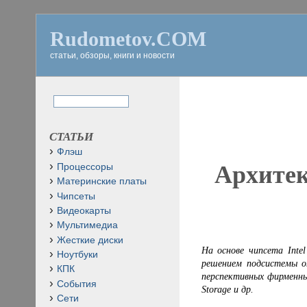
Rudometov.COM
статьи, обзоры, книги и новости
СТАТЬИ
Флэш
Архитек
Процессоры
Материнские платы
Чипсеты
Видеокарты
Мультимедиа
Жесткие диски
На основе чипсета Inte
Ноутбуки
решением подсистемы о
КПК
перспективных фирменны
События
Storage и др
.
Сети