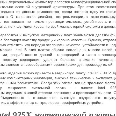
енный персональный компьютер является многофункциональной си
ительно сложной внутренней архитектуры. При этом возможнос
 зависят от данных компонентов, среди которых одну из ключ
ата. От качества ее дизайна, его реализации, а также использу
нтов зависят не только производительность, устойчивость и 
аты, но и функционирование всей компьютерной системы в целом.
зработкой и выпуском материнских плат занимаются десятки фи
на благодаря качеству продукции хорошо известны. Однако, отдава
имо отметить, что нередко эталонами качества, устойчивости и н
 маркой
Intel
. В этих платах обычно воплощены многие новейш
огии, разработанные данной корпорацией и часто становящ
о поэтому корпорация уделяет большое внимание качестве
аты становятся своеобразными ориентирами для производителей.
кого изделия можно привести материнскую плату Intel D925XCV. 
дних компьютерных инноваций, высокие технические и эксплуата
твенными элементами. Среди этих элементов центральное место
бор микросхем системной логики — чипсет Intel 925
ым изделиям высшей степени сложности и производительности. О
объединенных в относительно сложную внутреннюю структу
числа эффективных контроллеров периферийных устройств.
ntel 925X
материнской платы 