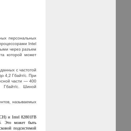
ьных персональных
роцессорами Intel
мыми через разъем
та которой может
 данных с частотой
о 4,2 Гбайт/с. При
есной части — 400
 Гбайт/с. Шиной
ентов, называемых
CH) и Intel 82801FB
6. Это может быть
сковой подсистемой