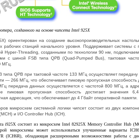
ютера, созданного на основе чипсета
Intel
925X
925X) ориентирован на создание высокопроизводительных настол
 рабочих станций начального уровня. Поддерживает системы с п
ей Hyper-Threading, созданными по технологии 90 нм, подключае
и с шиной FSB типа QPB (Quad-Pumped Bus), тактовая часто
0 МГц.
B типа QPB при тактовой частоте 133 МГц осуществляет передачу
ти — 266 МГц, что обеспечивает пиковую пропускная способность д
 МГц передача данных осуществляется с частотой 800 МГц, а адр
 пиковая пропускная способность достигает значения 6,4
ная адресация, что обеспечивает до 4 Гбайт оперативной памяти.
ров микросхем системной логики чипсет состоит из двух компон
MCH) и I/O Controller Hub (ICH).
та i925X состоит из микросхем Intel 82925X Memory Controller Hub (M
торой микросхемы может использоваться улучшенные варианты ICH
1FR (ICH6R), обладающая расширенными возможностями работы с ди