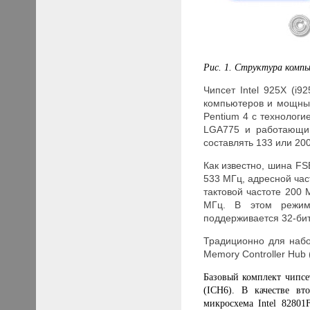
Рис. 1. Структура компь
Чипсет Intel 925X (i
компьютеров и мощных
Pentium 4 с технологи
LGA775 и работающим
составлять 133 или 20
Как известно, шина FS
533 МГц, адресной час
тактовой частоте 200
МГц. В этом режиме
поддерживается 32-бит
Традиционно для набо
Memory Controller Hub (
Базовый комплект чипсе
(ICH6). В качестве в
микросхема Intel 8280