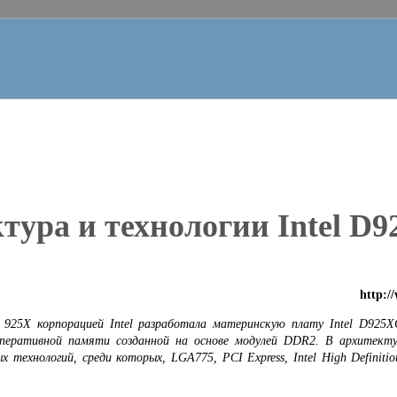
тура и технологии
Intel D9
http:/
l 925X корпорацией Intel разработала материнскую плату Intel
D925X
перативной памяти созданной на основе модулей
DDR
2. В архитект
х технологий, среди которых,
LGA
775,
PCI Express,
Intel High Definiti