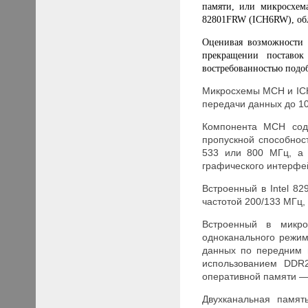
памяти, или микросхем
82801FRW (ICH6RW), об
Оценивая возможности 
прекращении поставок
востребованностью подо
Микросхемы MCH и ICH 
передачи данных до 10
Компонента MCH сод
пропускной способнос
533 или 800 МГц, а 
графического интерфей
Встроенный в Intel 8
частотой 200/133 МГц,
Встроенный в микро
одноканального режи
данных по передним 
использованием DDR
оперативной памяти —
Двухканальная памя