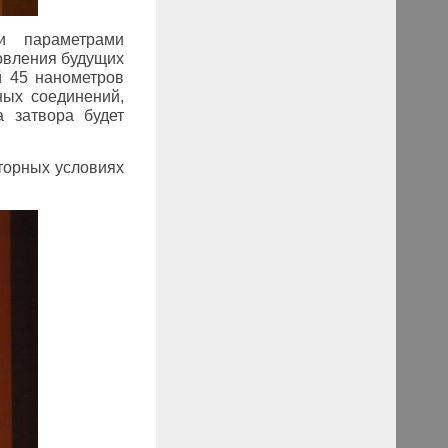
и параметрами
товления будущих
й 45 нанометров
ных соединений,
а затвора будет
торных условиях