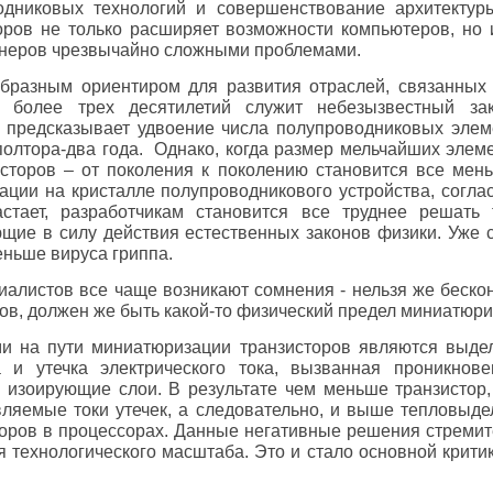
одниковых технологий и совершенствование архитекту
ров не только расширяет возможности компьютеров, но 
енеров чрезвычайно сложными проблемами.
образным ориентиром для развития отраслей, связанных
е более трех десятилетий служит небезызвестный за
 предсказывает удвоение числа полупроводниковых элем
олтора-два года. Однако,
когда размер мельчайших элеме
сторов – от поколения к поколению становится все мен
рации на кристалле полупроводникового устройства, согла
астает, разработчикам становится все труднее решать 
щие в силу действия естественных законов физики. Уже 
еньше вируса гриппа.
циалистов все чаще возникают сомнения - нельзя же беск
ов, должен же быть какой-то физический предел миниатюри
и на пути миниатюризации транзисторов являются выде
а и утечка электрического тока, вызванная проникнов
 изоирующие слои. В результате чем меньше транзистор,
ляемые токи утечек, а следовательно, и выше тепловыде
оров в процессорах. Данные негативные решения стремит
 технологического масштаба. Это и стало основной крити