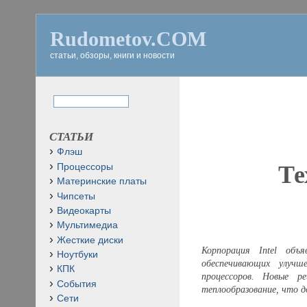
Rudometov.COM
статьи, обзоры, книги и новости
СТАТЬИ
Флэш
Те
Процессоры
Материнские платы
Чипсеты
Видеокарты
Мультимедиа
Жесткие диски
Корпорация
Intel
объяв
Ноутбуки
обеспечивающих улучш
КПК
процессоров. Новые р
События
теплообразование, что д
Сети