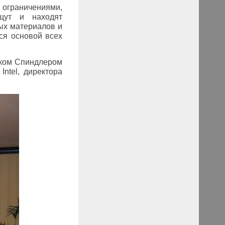
 ограничениями,
щут и находят
ых материалов и
ся основой всех
нком Спиндлером
и
Intel
, директора