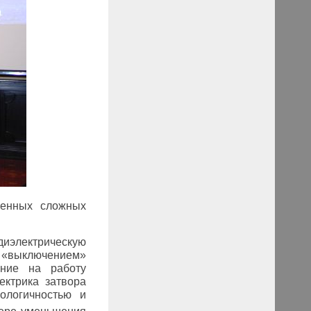
менных сложных
диэлектрическую
 «выключением»
яние на работу
ектрика затвора
ологичностью и