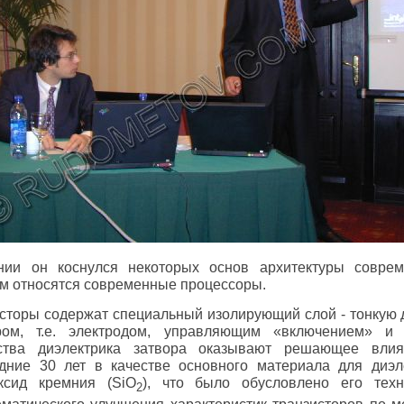
нии он коснулся некоторых основ архитектуры совре
ым относятся современные процессоры.
сторы содержат специальный изолирующий слой - тонкую 
ром, т.е. электродом, управляющим «включением» и
йства диэлектрика затвора оказывают решающее вли
едние 30 лет в качестве основного материала для диэл
ксид кремния (SiO
), что было обусловлено его техн
2