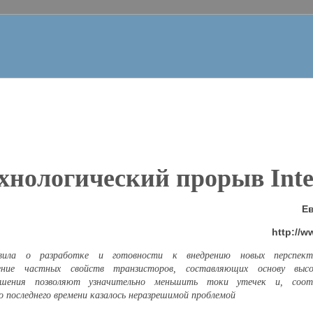
хнологический прорыв
Inte
Е
http://
ила о разработке и готовности к внедрению новых перспекти
ение частных свойств транзисторов, составляющих основу высок
ешения позволяют узначительно меньшить токи утечек и, соот
о последнего времени казалось неразрешимой проблемой