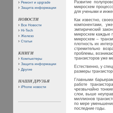
Развитие полупров
Ремонт и upgrade
микросхем процессо
Защита информации
для учеными и инж
НОВОСТИ
Как известно, свое
компонентами, уж
Все Новости
эмпирический закон
Hi-Tech
микросхем каждые п
Железо
микросхем – транзи
Статьи
плотность их интег
стремительно возр
КНИГИ
проблемы, возникаю
транзисторов уже м
Компьютеры
Защита информации
Естественно, у спе
Другие
размеры транзистор
Главными барьерам
НАШИ ДРУЗЬЯ
работе транзистор
iPhone новости
чрезвычайно тонкие
слои, выше неуправ
миллионов транзист
по мере уменьшения
последние годы.