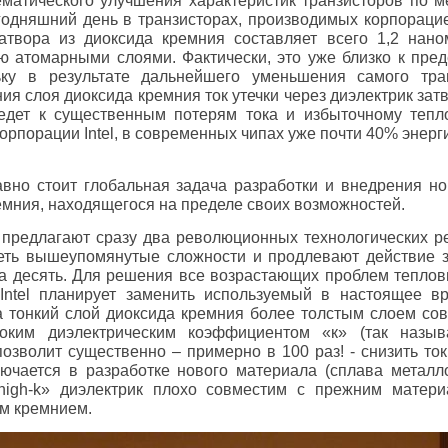
матического улучшения характеристик транзисторов по 
годняшний день в транзисторах, производимых корпорацие
атвора из диоксида кремния составляет всего 1,2 наном
ю атомарными слоями. Фактически, это уже близко к пред
ьку в результате дальнейшего уменьшения самого тра
ия слоя диоксида кремния ток утечки через диэлектрик зат
иведет к существенным потерям тока и избыточному теп
орпорации Intel, в современных чипах уже почти 40% энерги
вно стоит глобальная задача разработки и внедрения н
емния, находящегося на пределе своих возможностей.
l предлагают сразу два революционных технологических р
еть вышеупомянутые сложности и продлевают действие з
а десять.
Для решения все возрастающих проблем теплов
 Intel планирует заменить используемый в настоящее в
а тонкий слой диоксида кремния более толстым слоем со
соким диэлектрическим коэффициентом «к»
(так назы
 позволит существенно – примерно в 100 раз! - снизить ток
ючается в разработке нового материала (сплава металло
high-k» диэлектрик плохо совместим с прежним матер
м кремнием.