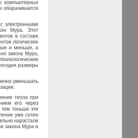
ры компьютерных
и оборачивается
 с электронными
кон Мура. Этот
ентов в составе
нтов логических
ьше и меньше, а
сно закону Мура,
технологические
сегодня размеры
онечно уменьшать
зации.
ление тепла при
ением его через
 тем тоньше эти
ление уже сотен
ельно нарастали
ки закона Мура в