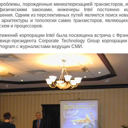
проблемы, порожденные миниатюризацией транзисторов, и
физическими законами, инженеры
Intel
постоянно и
ения. Одним из перспективных путей является поиск нов
архитектуры и топологии самих транзисторов, являющих
хем и процессоров.
стижений корпорации
Intel
была посвящена встреча с Фрэ
 вице-президента
Corporate
Technology
Group
корпораци
Program
с журналистами ведущих СМИ.