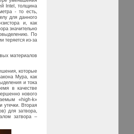
мере уменьшения
й Intel, толщина
етра - то есть,
елу для данного
нзистора и, как
вора значительно
ловыделению.
По
и теряется из-за
овых материалов
ешения, которые
акона Мура, как
ыделения и тока
ремя в качестве
вершенно нового
ваемым «high-k»
и утечки. Вторая
в) для затвора,
иалом затвора –