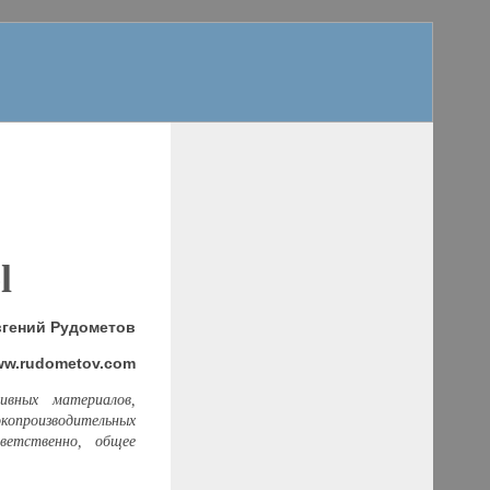
l
вгений Рудометов
www.rudometov.com
вных материалов,
опроизводительных
ветственно, общее