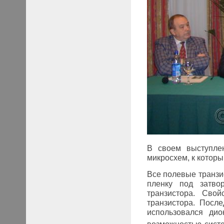
В своем выступле
микросхем, к котор
Все полевые транзи
пленку под затво
транзистора. Сво
транзистора. Посл
использовался дио