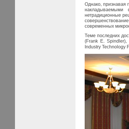
Однако, признавая 
накладываемыми 
нетрадиционные реш
совершенствование 
современных микрос
Теме последних до
(
Frank
E
.
Spindler
),
Industry
Technology