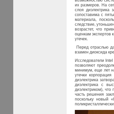
возможностью систе
их размеров. На се
слоя диэлектрика з
сопоставима с пять
материала, поскол
следствие, утоньшен
возрастет, что пр
оценкам экспертов к
утечек.
Перед отраслью да
взамен диоксида кр
Исследователи Inte
позволяют преодол
минимум, еще лет н
утечки корпорация
диэлектрика затвор
диэлектрика с вы
диэлектриком)
, что
часть решения закл
поскольку новый «
поликристаллически