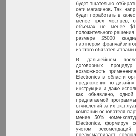
будет тщательно отбират
сети магазинов. Так, нап
будет поработать в качес
менее трех месяцев, о
объемах не менее $1
положительного решения и
размере $5000 канди
партнером франчайзинго
из этого обязательствами
В дальнейшем после
договорных процеду
возможность применени
Electronics в области о
предложения по дизайну
инструкции и даже испол
как объявлено, одной
предлагаемой программы 
отчислений за их эксплуа
компании-основателя пар
менее 50% номенклат
Electronics, формируя 
учетом рекомендаций
предусматривает соблю