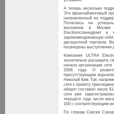
А теперь несколько под
Это франчайзинговый про
направленный на поддер
Полагаясь на успешн
магазинов в Москве
Electronics
внедряет в 
зарекомендовавшую себя 
дискаунтной торговли. В
посвящены выступления р
Компания ULTRA Electr
значительно расширить с
начала организации сети
2006 года. О развити
присутствующим журналис
Николай Ким. Так, наприме
сети к проекту присоедин
оборот составил около $
сети уже зарегистриров
текущего года число маг
100 с соответствующим р
По словам Сергея Сувор