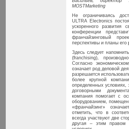
Васильев, директор
MOST
Marketing
Не ограничиваясь дост
ULTRA
Electronics
постоя
ускоренного развития с
конференции представ
франчайзинговый про
перспективы и планы его 
Здесь следует напомнит
(
franchising
), производн
Согласно экономическо
означает род деловой дея
разрешается использовать 
более крупной компани
определенных условиях,
договорными документ
компания помогает с ос
оборудованием, помещени
«франчайзинг» означает
отметить, что в соотве
всегда участвуют две сто
другая – этим правом 
условиях.