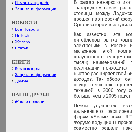
В разгар нежаркого июл
Ремонт и upgrade
загородном отеле, расп
Защита информации
столицы, между Ладожск
прошел партнерский фор
НОВОСТИ
Организатором выступил
Все Новости
Как известно, эта ко
Hi-Tech
ритейлером рынка комп
Железо
электроники в России 
Статьи
магазинов этой комп
полуоптового супермарк
КНИГИ
тысяч) наименований п
реализации приходится 
Компьютеры
быстро расширяет свой би
Защита информации
доходов. Так оборот се
Другие
осуществляющих торговл
техникой, в 2006 году 
НАШИ ДРУЗЬЯ
больше, чем в 2005 году,
iPhone новости
Целям улучшения вза
дальнейшего расширени
форум «Белые ночи
UL
Форуме ведущие
IT
-произ
совместно решали нак