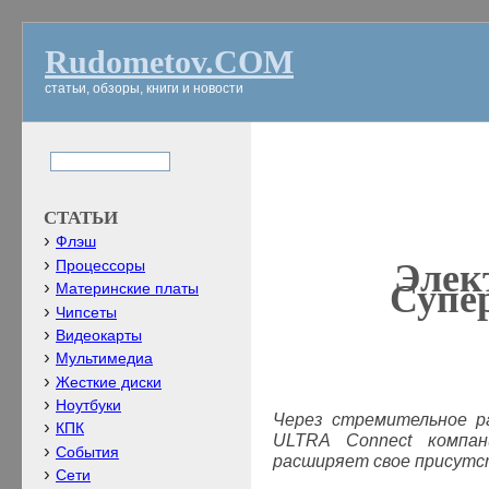
Rudometov.COM
статьи, обзоры, книги и новости
СТАТЬИ
Флэш
Элек
Процессоры
Супе
Материнские платы
Чипсеты
Видеокарты
Мультимедиа
Жесткие диски
Ноутбуки
Через стремительное р
КПК
U
LTRA
Connect компа
События
расширяет свое присутст
Сети