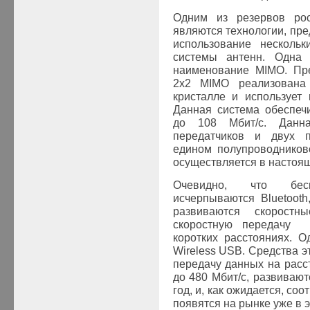
Одним из резервов рос
являются технологии, п
использование нескольк
системы антенн. Одна 
наименование MIMO. Пре
2x2 MIMO реализована
кристалле и использует
Данная система обеспеч
до 108 Мбит/с. Данн
передатчиков и двух п
едином полупроводников
осуществляется в настоящ
Очевидно, что бес
исчерпываются Bluetoot
развиваются скоростн
скоростную передачу 
коротких расстояниях. 
Wireless USB. Средства э
передачу данных на расс
до 480 Мбит/с, развиваю
год, и, как ожидается, с
появятся на рынке уже в э