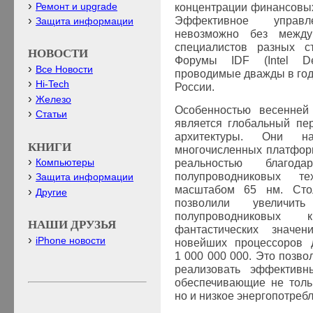
Ремонт и upgrade
концентрации финансовых
Эффективное управ
Защита информации
невозможно без между
специалистов разных с
НОВОСТИ
Форумы
IDF
(
Intel
D
Все Новости
проводимые дважды в год в
Hi-Tech
России.
Железо
Особенностью весенней
Статьи
является глобальный пе
архитектуры. Они 
КНИГИ
многочисленных платфор
Компьютеры
реальностью благод
полупроводниковых т
Защита информации
масштабом 65
нм. Ст
Другие
позволили увеличит
полупроводниковых 
НАШИ ДРУЗЬЯ
фантастических значен
iPhone новости
новейших процессоров
1 000 000 000. Это позв
реализовать эффективн
обеспечивающие не толь
но и низкое энергопотр