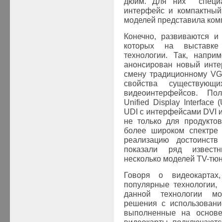
дюйм. Для них специа
интерфейс и компактный
моделей представила ком
Конечно, развиваются и
которых на выставк
технологии. Так, напри
анонсирован новый инте
смену традиционному VG
свойства существую
видеоинтерфейсов. По
Unified Display Interface
UDI с интерфейсами DVI 
не только для продукто
более широком спектре 
реализацию достоинств
показали ряд извест
несколько моделей TV-тюн
Говоря о видеокартах
популярные технологии,
данной технологии мо
решения с использовани
выполненные на основе