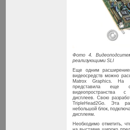
Фото 4. Видеоподсите
реализующими
SLI
Еще
одним расширение
видеосредств можно рас
Matrox Graphics. На
представила еще о
видеопространства с
дисплеев. Свою разработ
TripleHead2Go. Эта ра
небольшой блок, подключ
дисплеям.
Необходимо отметить, чт
на выставке широко пре