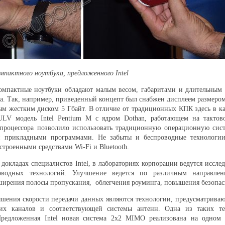
омпактного ноутбука, предложенного
Intel
омпактные ноутбуки обладают малым весом, габаритами и длительным 
ра. Так, например, приведенный концепт был снабжен дисплеем размеро
м жестким диском 5 Гбайт. В отличие от традиционных КПК здесь в ка
ULV модель Intel Pentium M с ядром Dothan, работающем на тактово
 процессора позволило использовать традиционную операционную сис
 прикладными программами. Не забыты и беспроводные технологии
встроенными средствами Wi-Fi и Bluetooth.
в докладах специалистов Intel, в лабораториях корпорации ведутся иссл
водных технологий. Улучшение ведется по различным направле
ширения полосы пропускания, облегчения роуминга, повышения безопасн
шения скорости передачи данных являются технологии, предусматрива
ких каналов и соответствующей системы антенн. Одна из таких т
едложенная Intel новая система 2x2 MIMO реализована на одном 