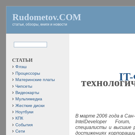
Rudometov.COM
статьи, обзоры, книги и новости
СТАТЬИ
Флэш
IT-
Процессоры
технологи
Материнские платы
Чипсеты
Видеокарты
Мультимедиа
Жесткие диски
Ноутбуки
В марте 2006 года в Сан
КПК
Intel
Developer
Forum
,
События
специалисты и высшие 
Сети
достижениях корпорации