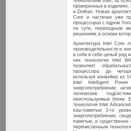
технологиям Intel, за ос
проверенные в изделиях, 
и Dothan. Новая архитект
Core и частично уже п
процессорах с ядром Yona
по сути, переходным
зве
решениям, в основе котор
Архитектура
Intel
Core
по
производительности и эн
в себе в себе целый ряд 
них технология Intel W
позволяет обрабатыв
процессора: до четыр
используя конвейер из 14
Intel Intelligent Powe
энергопотребление, акт
логические подсисте
неиспользуемые блоки. 
технология Intel Advance
кэш-памятью 2-го уров
энергопотребление, сво
памятью, и существенно 
перечисленным технология