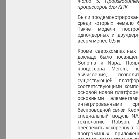
Фото 5. Производител
процессоров для КПК
Были продемонстрированы
среди которых немало б
Такие модели постр
одноядерных и двуядер
весом менее 0,5 кг.
Кроме сверхкомпактных
докладе было посвящен
Sonoma
и
Napa
. Появ
процессора
Merom
, по
вычисления, позвол
существующей платф
соответствующими компо
основой новой платформ
основными элемента
интегрированными с
беспроводной связи
Kedr
специальный модуль
NA
технологию
Robson
. Д
обеспечить ускоренную з
программных приложен