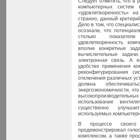
Следует отметить, что в 
компьютерных систем п
«удовлетворенность» на
странно, данный критери
Дело в том, что специали
осознали, что потенциа
столько показатели
удовлетворенность ком
вполне конкретные зад
вычислительные задачи
электронная связь. А 
удобство применения ко
реконфигурирования си
отключения различных ус
должна обеспечива
энергоэкономичности, что
высокопроизводител
использование венти
существенно улучшае
используемых компьютерн
В процессе своего
продемонстрировал голо
комплексом, а также прос