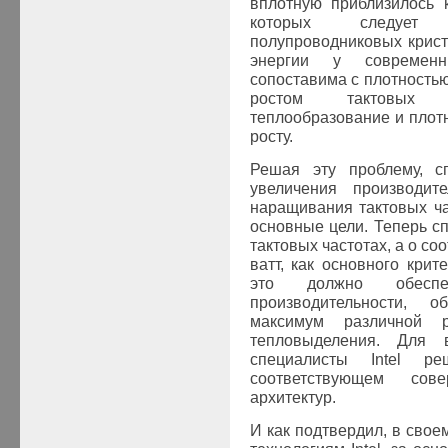
вплотную приблизилось 
которых следует 
полупроводниковых крист
энергии у современ
сопоставима с плотностью
ростом тактовых ча
теплообразование и плот
росту.
Решая эту проблему, сп
увеличения производит
наращивания тактовых ча
основные цели. Теперь сп
тактовых частотах, а о с
ватт, как основного кри
это должно обеспе
производительности, 
максимум различной 
тепловыделения. Для 
специалисты Intel ре
соответствующем сове
архитектур.
И как подтвердил, в свое