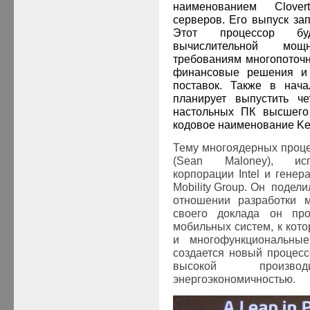
наименованием Clove
серверов. Его выпуск за
Этот процессор бу
вычислительной мощ
требованиям многопоточн
финансовые решения и 
поставок. Также в нача
планирует выпустить ч
настольных ПК высшего 
кодовое наименование Ken
Тему многоядерных проц
(Sean Maloney), исп
корпорации Intel и гене
Mobility Group. Он подели
отношении разработки 
своего доклада он про
мобильных систем, к кот
и многофункциональны
создается новый процес
высокой произв
энергоэкономичностью.