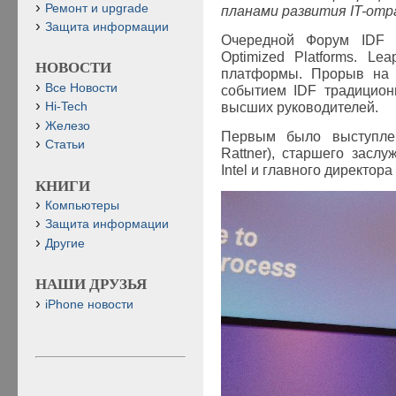
Ремонт и upgrade
планами развития
IT
-отр
Защита информации
Очередной Форум
IDF
п
Optimized
Platforms
. Lea
НОВОСТИ
платформы. Прорыв на 
Все Новости
событием
IDF
традицион
высших руководителей.
Hi-Tech
Железо
Первым было выступлен
Статьи
Rattner), старшего засл
Intel и главного директора
КНИГИ
Компьютеры
Защита информации
Другие
НАШИ ДРУЗЬЯ
iPhone новости