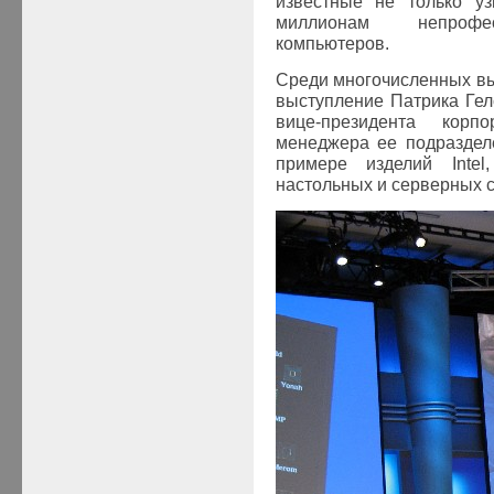
известные не только уз
миллионам непрофес
компьютеров.
Среди многочисленных в
выступление Патрика Гелс
вице-президента корп
менеджера ее подразделен
примере изделий
Intel
настольных и серверных с