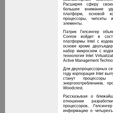
Расширяя сферу своих
большее внимание уд
платформ, основой к
процессоры, чипсеты и
элементы.
Патрик Гелсингер объя
Conroe войдет в сост
платформы Intel с кодов
основе кроме двухъядер
набор микросхем с кодо
технология Intel Virtualiz
Active Management Techno
Для двухпроцессорных се
году корпорация Intel вы
станут процессоры 
энергопотреблением, п
Woodcrest.
Рассказывая о ближайш
отношении разработ
процессоров, Гелсинг
информацию о четырехъ