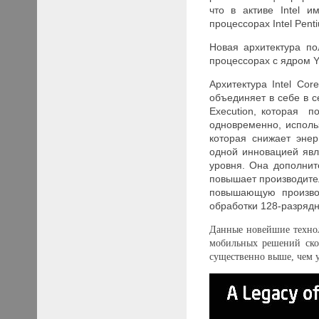
что в активе
Intel
име
процессорах
Intel Pen
Новая архитектура п
процессорах с ядром
Y
Архитектура
Intel
Core
объединяет в себе в с
Execution, которая п
одновременно, использу
которая снижает эне
одной инновацией явля
уровня. Она дополнит
повышает производител
повышающую производ
обработки 128-разряд
Данные новейшие технол
мобильных решений скор
существенно выше, чем 