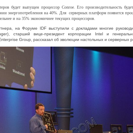
теров будет выпущен процессор Conroe. Его производительность буд
ии энергопотребления на 40%. Для серверных платформ появится проц
ельнее и на 35% экономичнее текущих процессоров.
нера, на Форуме IDF выступили с докладами многие руководит
inger), старший вице-президент корпорации Intel и генерал
 Enterprise Group, рассказал об эволюции настольных и серверных 