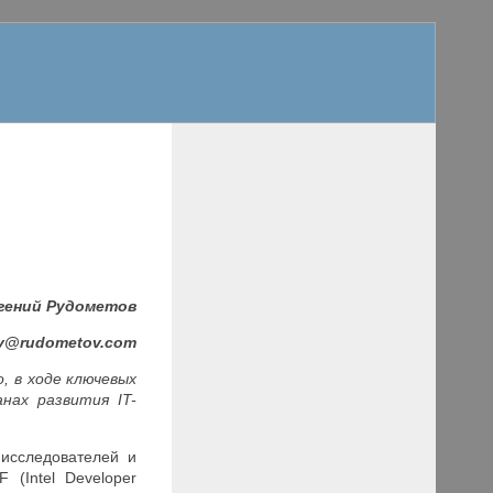
гений Рудометов
v
@
rudometov
.
com
, в ходе ключевых
ланах развития
IT
-
 исследователей и
 (Intel Developer