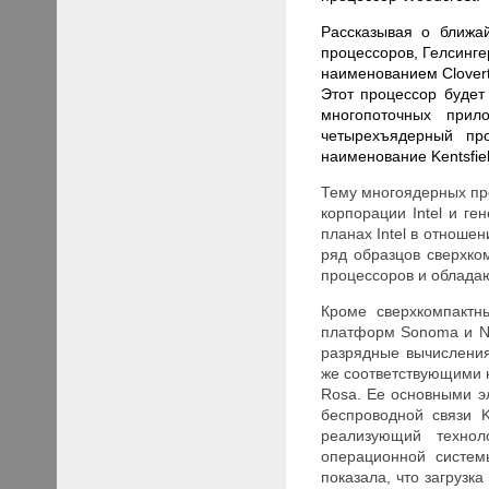
Рассказывая о ближа
процессоров, Гелсинг
наименованием Clovert
Этот процессор будет
многопоточных прил
четырехъядерный пр
наименование Kentsfiel
Тему многоядерных пр
корпорации Intel и г
планах Intel в отноше
ряд образцов сверхко
процессоров и обладаю
Кроме сверхкомпакт
платформ
Sonoma
и
N
разрядные вычислени
же соответствующими к
Rosa
. Ее основными э
беспроводной связи
реализующий техно
операционной систем
показала, что загрузк