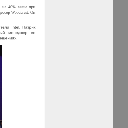
ет на 40% выше при
ессор Woodcrest. Он
ели Intel. Патрик
ьный менеджер ее
решениях.