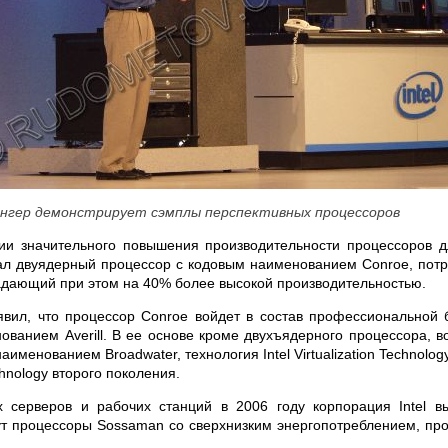
ингер демонстрирует сэмплы перспективных процессоров
ии значительного повышения производительности процессоров 
ал двуядерный процессор с кодовым наименованием Conroe, по
адающий при этом на 40% более высокой производительностью.
явил, что процессор Conroe войдет в состав профессиональной
нованием Averill. В ее основе кроме двухъядерного процессора
, 
именованием Broadwater, технология Intel Virtualization Technology
hnology второго поколения.
 серверов и рабочих станций в 2006 году корпорация Intel в
ут процессоры Sossaman со сверхнизким энергопотреблением, пр