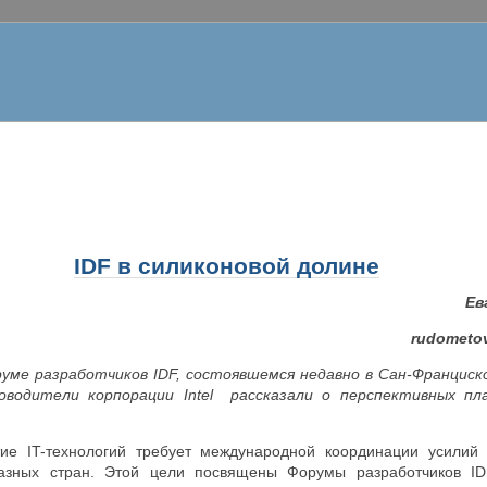
IDF в силиконовой долине
Ев
rudometo
ме разработчиков IDF, состоявшемся недавно в Сан-Франциско
оводители корпорации Intel рассказали о перспективных п
итие
IT
-технологий требует международной координации усилий
разных стран. Этой цели посвящены Форумы разработчиков IDF