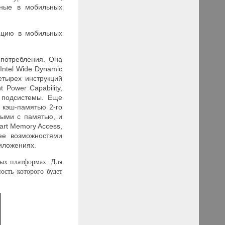
нные в мобильных
ацию в мобильных
опотребления. Она
Intel Wide Dynamic
етырех инструкций
 Power Capability,
е подсистемы. Еще
 кэш-памятью 2-го
ными с памятью, и
art Memory Access,
 ее возможностями
иложениях.
ных платформах. Для
сть которого будет