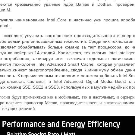
ются чрезвычайно удачные ядра
Banias
и
Dothan
, провере
tium M
.
олучила наименование
Intel Core
и частично уже прошла апроб
onah
.
позволяет улучшить соотношение производительности и энерг
ебе целый ряд инновационных технологий. Среди них технология 
озволяет обрабатывать больше команд за такт процессора: до ч
я конвейер из 14 стадий. Кроме того, технология Intel Intelligent
ргопотребление, активируя или выключая отдельные логически
ется технология Intel Advanced Smart Cache, которая управляет
ельно снижет энергопотребление, сводя к минимуму обмен дан
ьность. К перечисленным технологиям остается добавить Intel Sm
ительность системы, и Intel Advanced Digital Media Boost с
ных команд SSE, SSE2 и SSE3, используемых в мультимедийных пр
огии будут применяться как в мобильных, так и настольных, и сервер
о появится процессор Merom, производительность и энергоэкономично
у текущих решений.