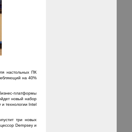
для настольных ПК
требляющий на 40%
 бизнес-платформы
войдет новый набор
 и технологии Intel
ыпустит три новых
оцессор Dempsey и