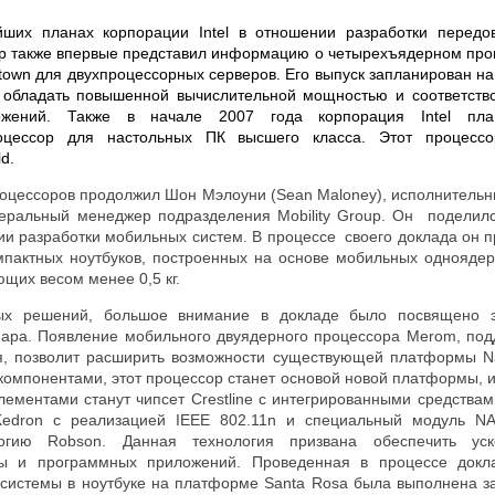
йших планах корпорации Intel в отношении разработки передо
ер также впервые представил информацию о четырехъядерном про
own для двухпроцессорных серверов. Его выпуск запланирован на
 обладать повышенной вычислительной мощностью и соответств
ожений. Также в начале 2007 года корпорация Intel план
оцессор для настольных ПК высшего класса. Этот процесс
d.
оцессоров продолжил Шон Мэлоуни (Sean Maloney), исполнительн
енеральный менеджер подразделения Mobility Group. Он подели
нии разработки мобильных систем. В процессе своего доклада он
мпактных ноутбуков, построенных на основе мобильных однояде
щих весом менее 0,5 кг.
ных решений, большое внимание в докладе было посвящено 
apa
. Появление мобильного двуядерного процессора
Merom
, по
я, позволит расширить возможности существующей платформы
N
омпонентами, этот процессор станет основой новой платформы, и
лементами станут чипсет
Crestline
с интегрированными средствам
Kedron
с реализацией IEEE 802.11n и специальный модуль
N
логию
Robson
. Данная технология призвана обеспечить уск
ы и программных приложений. Проведенная в процессе докл
а системы в ноутбуке на платформе
Santa Rosa
была выполнена з