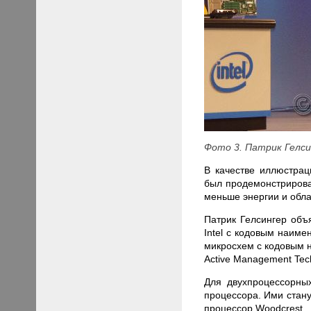
Фото 3. Патрик Гелс
В качестве иллюстрац
был продемонстриров
меньше энергии и обл
Патрик Гелсингер объ
Intel с кодовым наиме
микросхем с кодовым на
Active Management Tec
Для двухпроцессорных
процессора. Ими стан
процессор Woodcrest.