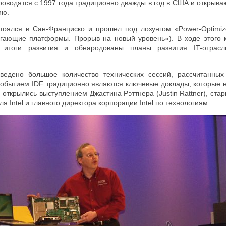
оводятся с 1997 года традиционно дважды в год в США и открыва
ию.
тоялся в Сан-Франциско и прошел под лозунгом «
Power
-
Optimi
егающие платформы. Прорыв на новый уровень»). В ходе этого
 итоги развития и обнародованы планы развития
IT
-отрас
едено большое количество технических сессий, рассчитанных 
событием
IDF
традиционно являются ключевые доклады, которые н
и открылись выступлением Джастина Рэттнера (Justin Rattner), ста
 Intel и главного директора корпорации Intel по технологиям.