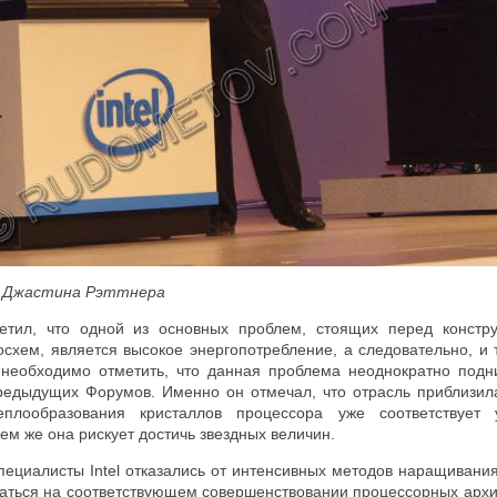
е Джастина Рэттнера
етил, что одной из основных проблем, стоящих перед констру
схем, является высокое энергопотребление, а следовательно, и 
 необходимо отметить, что данная проблема неоднократно под
редыдущих Форумов. Именно он отмечал, что отрасль приблизилас
еплообразования кристаллов процессора уже соответствует
ем же она рискует достичь звездных величин.
специалисты
Intel
отказались от интенсивных методов наращивания 
аться на соответствующем совершенствовании процессорных архит