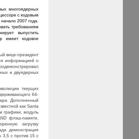
вых многоядерных
цессоре с кодовым
 начало 2007 года.
овать требованиям
ирует выпустить
ор имеет кодовое
ый вице-президент
лся информацией о
 продемонстрировал
рных и двуядерных
эволюции текущих
ддерживающего 64-
apa
. Дополненный
звестной как
Santa
и графики, модуль
AND
флэш-памяти,
оренную загрузку
ада демонстрация
а 3,5
c
против 15 с