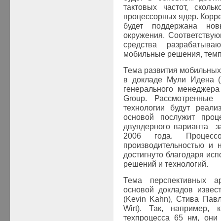
тактовых частот, сколь
процессорных ядер. Корр
будет поддержана н
окружения. Соответству
средства разрабатыва
мобильные решения, темп
Тема развития мобильны
в докладе Мули Идена (
генерального менеджера 
Group. Рассмотренные
технологии будут реал
основой послужит проц
двуядерного варианта з
2006 года. Процессо
производительностью и 
достигнуто благодаря ис
решений и технологий.
Тема перспективных ар
основой докладов извес
(Kevin Kahn), Стива Пав
Wirt). Так, например, 
техпроцесса 65 нм, они