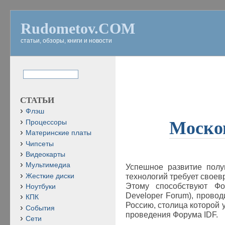
Rudometov.COM
статьи, обзоры, книги и новости
СТАТЬИ
Флэш
Моско
Процессоры
Материнские платы
Чипсеты
Видеокарты
Мультимедиа
Успешное развитие полу
Жесткие диски
технологий требует свое
Этому способствуют Фор
Ноутбуки
Developer Forum), прово
КПК
Россию, столица которой 
События
проведения Форума
IDF
.
Сети