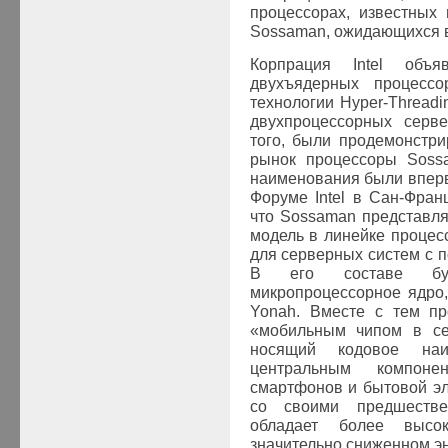
процессорах, известны
Sossaman, ожидающихся в 
Корпрация Intel объ
двухъядерных процессо
технологии Hyper-Thread
двухпроцессорных серве
того, были продемонстр
рынок процессоры Soss
наименования были вперв
Форуме Intel в Сан-Фран
что
Sossaman
представля
модель в линейке проце
для серверных систем с 
В его составе бу
микропроцессорное ядро
Yonah
. Вместе с тем п
«мобильным чипом в сер
носящий кодовое на
центральным компон
смартфонов и бытовой э
со своими предшеств
обладает более высок
значительно сниженном э