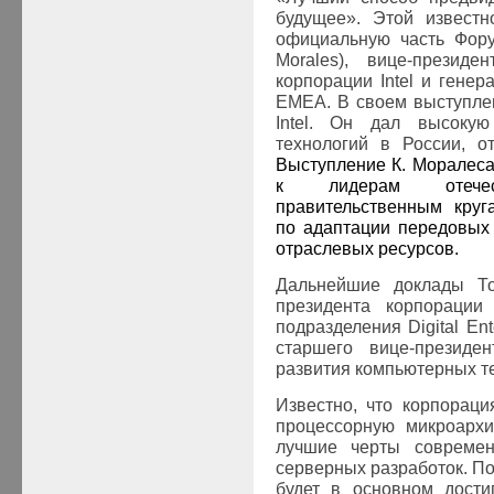
будущее». Этой извест
официальную часть Фору
Morales), вице-президе
корпорации Intel и генер
ЕМЕА. В своем выступлен
Intel
. Он дал высокую
технологий в России, о
Выступление К. Моралес
к лидерам отеч
правительственным круг
по адаптации передовых
отраслевых ресурсов.
Дальнейшие доклады Том
президента корпорации 
подразделения Digital En
старшего вице-президен
развития компьютерных т
Известно, что корпорац
процессорную микроархи
лучшие черты современ
серверных разработок. П
будет в основном дости