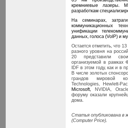
кремниевые лазеры. М
разработкам специализир
На семинарах, затраг
коммуникационных техно
унификации телекоммун
данных, голоса (VoIP) и 
Остается отметить, что 1
разного уровня на росси
20 представили сво
организуемой в рамках 
IDF
в этом году, как и в 
В числе золотых спонсоро
грандов мировой ко
Technologies
, Hewlett-Pa
Microsoft,
NVIDIA, Orac
форуму оказали крупней
дома.
Статья опубликована в 
(Computer Price).