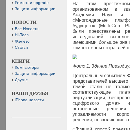
Ремонт и upgrade
На этом престижном
организованном в зд
Защита информации
Академии Наук и п
«Многоядерные платф
НОВОСТИ
будущего» (Multi-Core Pla
Все Новости
были представлены ре
Hi-Tech
исследований, выполн
Железо
имеющими большое значе
компьютерных отраслей 
Статьи
КНИГИ
Фото 1. Здание Президиу
Компьютеры
Защита информации
Центральным событием Ф
Другие
представителей высшего
темой стали не тольк
соответствующие пл
НАШИ ДРУЗЬЯ
виртуализации, беспров
iPhone новости
«цифрового дома» и
встроенные решения
управляемости кор
решения, позволяющие сни
«Лучший способ предвид