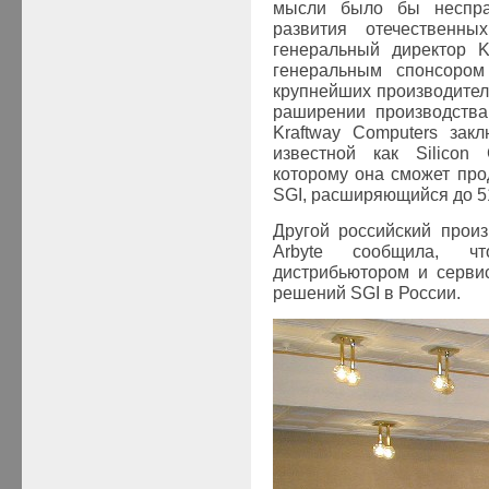
мысли было бы неспра
развития отечественн
генеральный директор K
генеральным спонсоро
крупнейших производител
раширении производства
Kraftway Computers зак
известной как Silicon 
которому она сможет про
SGI, расширяющийся до 51
Другой российский прои
Arbyte сообщила, ч
дистрибьютором и серви
решений SGI в России.