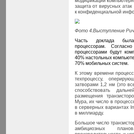
модификации компьютерн
защита от вирусных атак
к конфиденциальной инф
Фото 4.Выступление Ри
Часть доклада была
процессорам. Соглас
процессорами будут ком
40% настольных компьюте
70% мобильных систем.
К этому времени процесс
техпроцессу, опериру
затворами 1,2 нм (это вс
способствовать дальн
размещения транзисторо
Мура, их число в процесс
в серверных вариантах
In
в миллиарду.
Большое число транзисто
амбициозных пла