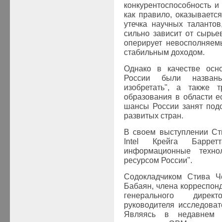
конкурентоспособность и 
как правило, оказываетс
утечка научных талантов
сильно зависит от сырье
оперирует невосполняем
стабильным доходом.
Однако в качестве осн
России были названы
изобретать", а также 
образования в области е
шансы России занят под
развитых стран.
В своем выступлении Ст
Intel Крейга Барретт
информационные техн
ресурсом России".
Содокладчиком Стива Ч
Бабаян, члена корреспон
генерального дирек
руководителя исследовате
Являясь в недавнем 