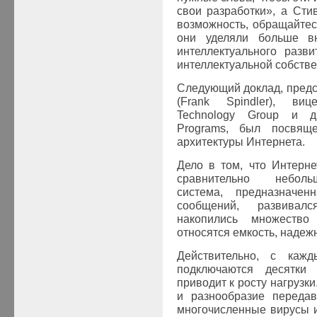
свои разработки», а Сти
возможность, обращайтес
они уделяли больше в
интеллектуального разв
интеллектуальной собстве
Следующий доклад, пред
(
Frank
Spindler
), виц
Technology
Group
и ди
Programs
, был посвящ
архитектуры Интернета.
Дело в том, что Интерне
сравнительно неболь
система, предназначе
сообщений, развивал
накопились множеств
относятся емкость, надежн
Действительно, с каж
подключаются десятки
приводит к росту нагрузк
и разнообразие переда
многочисленные вирусы и