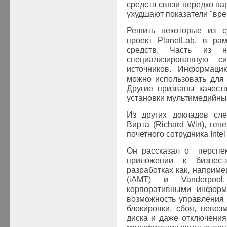
средств связи нередко н
ухудшают показатели "вре
Решить некоторые из с
проект PlanetLab, в ра
средств. Часть из н
специализированную 
источников. Информаци
можно использовать для
Другие призваны качест
установки мультимедийны
Из других докладов сле
Вирта (Richard Wirt), ге
почетного сотрудника Intel
Он рассказал о перспек
приложении к бизнес
разработках как, наприме
(iAMT) и Vanderpoo
корпоративными информ
возможность управления
блокировки, сбоя, невоз
диска и даже отключения