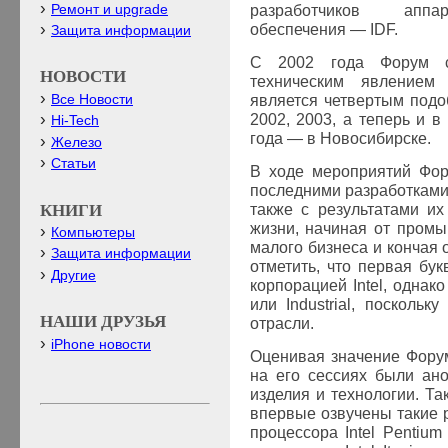
Ремонт и upgrade
разработчиков апп
обеспечения —
IDF
.
Защита информации
С 2002 года Форум ст
НОВОСТИ
техническим явлением
Все Новости
является четвертым под
2002, 2003, а теперь и в
Hi-Tech
года — в Новосибирске.
Железо
Статьи
В ходе мероприятий Фор
последними разработками 
КНИГИ
также с результатами и
жизни, начиная от промы
Компьютеры
малого бизнеса и кончая 
Защита информации
отметить, что первая бу
Другие
корпорацией
Intel
, однак
или
Industrial
, поскольк
НАШИ ДРУЗЬЯ
отрасли.
iPhone новости
Оценивая значение Фор
на его сессиях были ан
изделия и технологии. Та
впервые озвучены такие 
процессора Intel Pentium