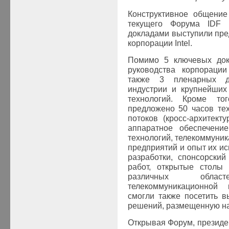
Конструктивное общени
текущего Форума
IDF
в
докладами выступили пре
корпорации
Intel
.
Помимо 5 ключевых док
руководства корпорац
также 3 пленарных д
индустрии и крупнейших
технологий. Кроме то
предложено 50 часов те
потоков (кросс-архитект
аппаратное обеспечение
технологий, телекоммуни
предприятий и опыт их ис
разработки, спонсорский
работ, открытые столы
различных обла
телекоммуникационной 
смогли также посетить в
решений, размещенную на 
Открывая Форум, презид