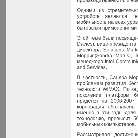
производительности, и но
Одними из стремительн
устройств являются т
мобильность на всех уров
бытовыми применениями 
Этой теме были посвяще
Davies
), вице-президент
директора
Solutions
Mark
Моррис(
Sandra
Morris
), 
менеджера
Intel
Communic
and
Services
.
В частности, Сандра Мо
проблемам развития бес
технологи
WiMAX
. По о
поколение платформ б
придется на 2006-2007 
корпорации обозначены
именно в эти годы доля
технологию, превысит 5
мобильных компьютеров.
Рассматривая достижени