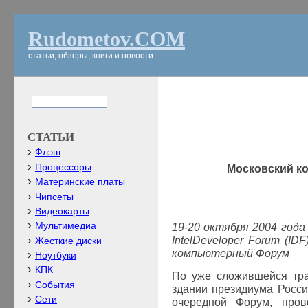
Rudometov.COM
статьи, обзоры, книги и новости
СТАТЬИ
Флэш
Процессоры
Московский 
Материнские платы
Чипсеты
Видеокарты
Мультимедиа
19-20 октября 2004 год
Intel
Developer
Forum
(IDF
Жесткие диски
компьютерный Форум
Ноутбуки
КПК
По уже сложившейся тра
События
здании президиума Росси
Сети
очередной Форум, пров