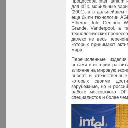
процессора
Intel
Itanium и
для КПК, мобильные вариа
(2001), а в дальнейшем
I
еще были технологии
AG
Ethernet,
Intel
Centrino
,
W
Grande
,
Vanderpool
, а т
технологических процессо
далеко не весь перечен
которых принимают акти
мира.
Перечисленные изделия
вехами в истории развит
влияние на мировую эконо
вносят и отечественные
которых своими дост
зарубежные, но и росси
работе московского ID
специалистов и более чем