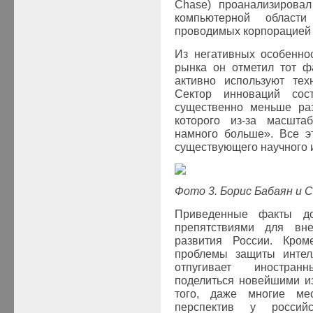
Chase
) проанализировал
компьютерной област
проводимых корпорацией I
Из негативных особенно
рынка он отметил тот ф
активно используют тех
Сектор инноваций со
существенно меньше раз
которого из-за масшта
намного больше». Все э
существующего научного и
Фото 3. Борис Бабаян и 
Приведенные факты до
препятствиями для вн
развития России. Кром
проблемы защиты интелл
отпугивает иностран
поделиться новейшими и
того, даже многие ме
перспектив у россий