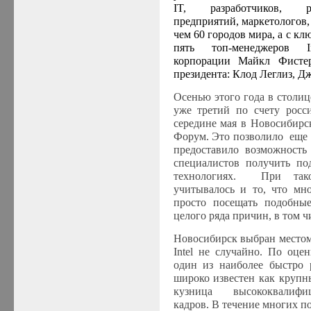
IT, разработчиков, ру
предприятий, маркетологов,
чем 60 городов мира, а с к
пять топ-менеджеров In
корпорации Майкл Фисте
президента: Клод Леглиз, Д
Осенью этого года в столиц
уже третий по счету росс
середине мая в Новосибирс
Форум. Это позволило еще 
предоставило возможност
специалистов получить п
технологиях. При так
учитывалось и то, что мн
просто посещать подобны
целого ряда причин, в том 
Новосибирск выбран местом
Intel не случайно. По оце
один из наиболее быстро
широко известен как крупн
кузница высококвалифиц
кадров. В течение многих по