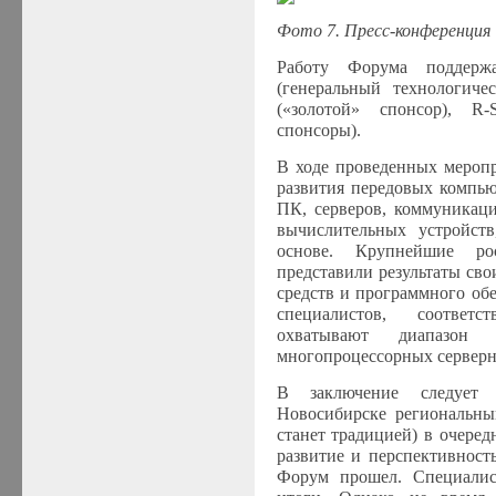
Фото
7.
Пресс-конференция
Работу Форума поддерж
(генеральный технологич
(«золотой» спонсор),
R
-
S
спонсоры).
В ходе проведенных мероп
развития передовых компью
ПК, серверов, коммуникац
вычислительных устройст
основе. Крупнейшие ро
представили результаты сво
средств и программного об
специалистов, соответс
охватывают диапазо
многопроцессорных серверн
В заключение следует 
Новосибирске региональны
станет традицией) в очере
развитие и перспективност
Форум прошел. Специали