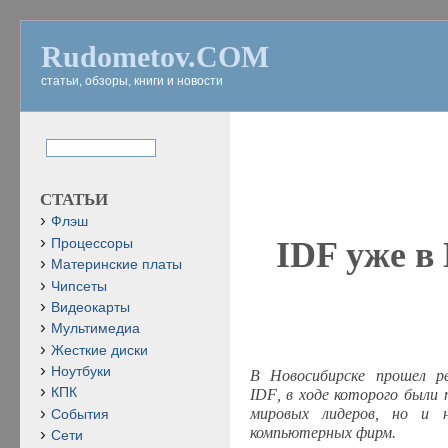
Rudometov.COM
статьи, обзоры, книги и новости
СТАТЬИ
Флэш
IDF
уже в
Процессоры
Материнские платы
Чипсеты
Видеокарты
Мультимедиа
Жесткие диски
Ноутбуки
В Новосибирске прошел р
КПК
IDF
, в ходе которого были
мировых лидеров, но и н
События
компьютерных фирм.
Сети