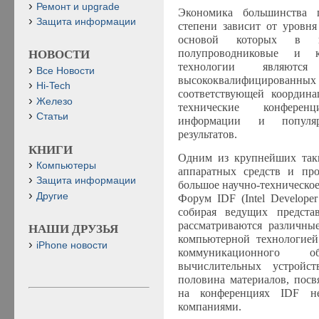
Ремонт и upgrade
Экономика большинства 
Защита информации
степени зависит от уровня
основой которых в на
полупроводниковые и к
НОВОСТИ
технологии являются к
Все Новости
высококвалифицированных с
Hi-Tech
соответствующей координа
Железо
технические конферен
Статьи
информации и популяр
результатов.
КНИГИ
Одним из крупнейших таки
Компьютеры
аппаратных средств и пр
Защита информации
большое научно-техническое
Другие
Форум IDF (Intel Develope
собирая ведущих предста
рассматриваются различны
НАШИ ДРУЗЬЯ
компьютерной технологией
iPhone новости
коммуникационного 
вычислительных устройст
половина материалов, посв
на конференциях IDF не
компаниями.