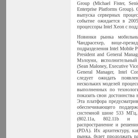
Group (
Michael
Fister
, Seni
Enterprise Platforms Group)
выпуска серверных процес
событие ожидается в 2005
процессоры
Intel Xeon
с под
Новинки рынка мобильны
Чандрасехер, вице-през
подразделения Intel Mobile P
President and General Mana
Мэлоуни,
и
сполнительный
(
Sean
Maloney
, Executive Vice
General Manager, Intel Co
следует ожидать появл
нескольких моделей процесс
выполненных по технолог
показать свои достоинства
Эта платфора предусматрив
обеспечивающего поддер
системной шине 533 МГц, 
(802.11a, 802.11b и 8
распространение и решени
(
PDA
). Их архитектуру, к
рынка, будет продолжать р