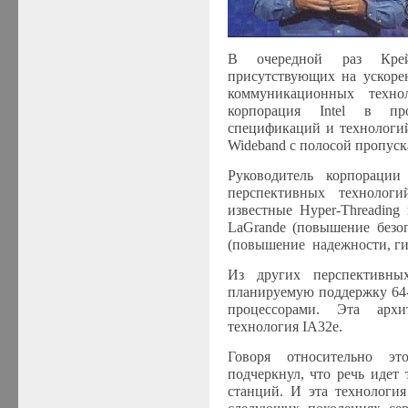
В очередной раз Крей
присутствующих на ускоре
коммуникационных техно
корпорация
Intel
в проце
спецификаций и технологий
Wideband с полосой пропускан
Руководитель корпорации
перспективных технолог
известные
Hyper
-
Threading
LaGrande (повышение безоп
(повышение надежности, ги
Из других перспективны
планируемую поддержку 64
процессорами. Эта архи
технология
IA
32
e
.
Говоря относительно эт
подчеркнул, что речь идет
станций. И эта технология