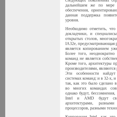
следующих поколениях се
дальнейшем же по мере 
обеспечения, ориентирован
данная поддержка появит
уровня.
Необходимо отметить, что
докладчики, и специалис
открытых столов, многокра
IA
32
e
, предусматривающая 
является копированием у
Более того, неоднократно 
команд не является собств
Кроме того, архитектуры п
производителями, являются
Эти особенности найдут
системах команд: и в 32-х, 
так, как это было сделано 
во многих командах совм
однако будут, бессомнения
Intel
и
AMD
будут св
архитектурами, разным
процессоров, разными техн
Корпорация
Intel
, как это