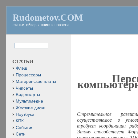
Rudometov.COM
статьи, обзоры, книги и новости
СТАТЬИ
Флэш
Перс
Процессоры
компьютерн
Материнские платы
Чипсеты
Видеокарты
Мультимедиа
Жесткие диски
Стремительное развит
Ноутбуки
осуществляемое в услов
КПК
требует координации раб
События
Этому способствует Фор
Сети
серию которых открыл
IDF