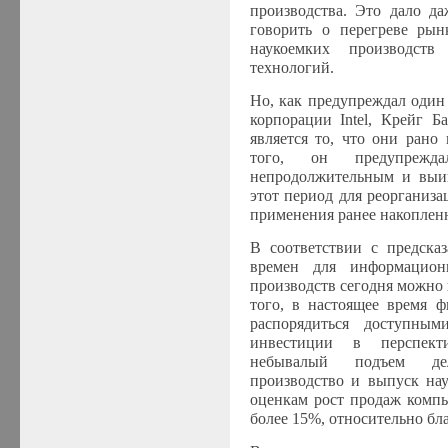
производства. Это дало да
говорить о перегреве рын
наукоемких производст
технологий.
Но, как предупреждал один
корпорации
Intel
, Крейг Б
является то, что они рано
того, он предупрежд
непродолжительным и выигр
этот период для реорганиз
применения ранее накопленн
В соответствии с предска
времен для информацион
производств сегодня можно 
того, в настоящее время 
распорядиться доступны
инвестиции в перспект
небывалый подъем дел
производство и выпуск на
оценкам рост продаж компь
более 15%, относительно бл