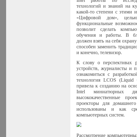
Intel
работы по исследо
технологий и знаний на ку
какой-то степени с этими 
«Цифровой дом», целью
функциональные возможнос
позволит сделать компью
обучения и работы. В б
должен взять на себя охрану
способен заменить традици
и конечно, телевизор.
К слову о перспективах 
устройств, журналисты и 
ознакомиться с разработк
технология LCOS (Liquid C
привела к созданию на осн
Intel
миниатюрных дисп
высококачественные про
проекторы для домашнего
использованы и как сре
компьютерных систем.
Рассмотрение компьютерны