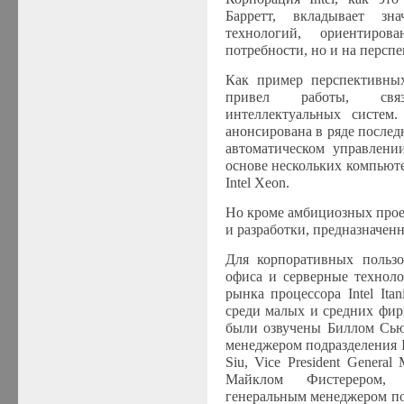
Барретт, вкладывает зн
технологий, ориентиро
потребности, но и на перспе
Как пример перспективны
привел работы, свя
интеллектуальных систем
анонсирована в ряде послед
автоматическом управлени
основе нескольких компьют
Intel Xeon
.
Но кроме амбициозных прое
и разработки, предназначенн
Для корпоративных пользо
офиса и серверные техноло
рынка процессора
Intel Ita
среди малых и средних фи
были озвучены Биллом Сью
менеджером подразделения In
Siu
, Vice President General
Майклом Фистерером, 
генеральным менеджером подр