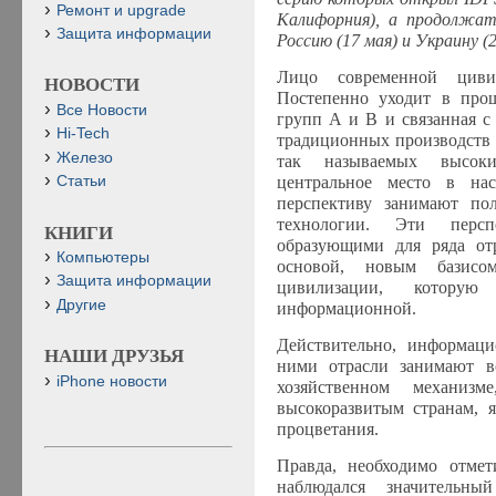
Ремонт и upgrade
Калифорния), а продолжат 
Защита информации
Россию (17 мая) и Украину (2
Лицо современной цивил
НОВОСТИ
Постепенно уходит в прош
Все Новости
групп А и В и связанная с
Hi-Tech
традиционных производств 
Железо
так называемых высоки
центральное место в на
Статьи
перспективу занимают по
технологии. Эти персп
КНИГИ
образующими для ряда от
Компьютеры
основой, новым базисо
Защита информации
цивилизации, котор
Другие
информационной.
Действительно, информац
НАШИ ДРУЗЬЯ
ними отрасли занимают 
iPhone новости
хозяйственном механи
высокоразвитым странам, я
процветания.
Правда, необходимо отмет
наблюдался значительны