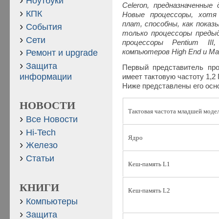
Ноутбуки
Celeron, предназначенные
КПК
Новые процессоры, хотя
плат, способны, как пока
События
только процессоры предыд
Сети
процессоры Pentium III
компьютеров High End и Mai
Ремонт и upgrade
Защита
Первый представитель проц
информации
имеет тактовую частоту 1,2 
Ниже представлены его осн
НОВОСТИ
Тактовая частота младшей моде
Все Новости
Hi-Tech
Ядро
Железо
Статьи
Кеш-память L1
КНИГИ
Кеш-память L2
Компьютеры
Защита