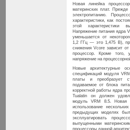
Новая линейка процессор
материнских плат. Прежде 
электропитанию. Процес
характеристики, как посто
этой характеристики в
Напряжение питания ядра Vc
уменьшается от некоторог
1,2 ГГц — это 1,475 В), п
снижения Vcore зависит от
процессор. Кроме того,
напряжение на процессорной 
Новые архитектурные ос
спецификаций модуля VRM.
платы и преобразует ст
подаваемое от блока пита
корректной работы ядра пр
Tualatin он должен удов
модуль VRM 8.5. Новая 
использование нескольки
предыдущих моделях был
эксплуатировать процес
выпущенными матерински
процессоры данной архитек