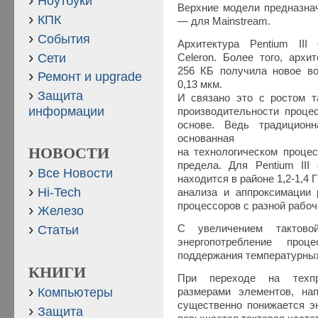
Ноутбуки
Верхние модели предназнач
КПК
— для Mainstream.
События
Архитектура Pentium III
Сети
Celeron. Более того, архи
256 КБ получила новое во
Ремонт и upgrade
0,13 мкм.
Защита
И связано это с ростом та
информации
производительности проце
основе. Ведь традиционн
основанная
НОВОСТИ
на технологическом процес
предела. Для Pentium III
Все Новости
находится в районе 1,2-1,4 
Hi-Tech
анализа и аппроксимации 
процессоров с разной рабоч
Железо
С увеличением тактово
Статьи
энергопотребление проц
поддержания температурных
КНИГИ
При переходе на техпр
Компьютеры
размерами элементов, на
существенно понижается эн
Защита