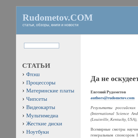
Rudometov.COM
статьи, обзоры, книги и новости
СТАТЬИ
Флэш
Да не оскудее
Процессоры
Материнские платы
Евгений Рудометов
authors@rudometov.com
Чипсеты
Видеокарты
Результаты российских
(International Science A
Мультимедиа
(Louisville, Kentucky, US
Жесткие диски
Всемирные смотры научног
Ноутбуки
генеральным спонсором I