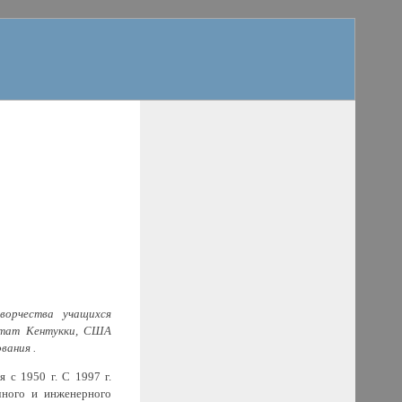
ворчества учащихся
, штат Кентукки, США
вания .
 с 1950 г. С 1997 г.
чного и инженерного