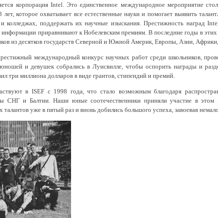
яется корпорация Intel. Это единственное международное мероприятие стол
8 лет, которое охватывает все естественные науки и помогает выявить тала
и колледжах, поддержать их научные изыскания. Престижность наград Intel
й информации приравнивают к Нобелевским премиям. В последние годы в этих
ов из десятков государств Северной и Южной Америк, Европы, Азии, Африки,
престижный международный конкурс научных работ среди школьников, пров
 юношей и девушек собрались в Луисвилле, чтобы оспорить награды и разд
вил три миллиона долларов в виде грантов, стипендий и премий.
аствуют в ISEF с 1998 года, что стало возможным благодаря распростра
аны СНГ и Балтии. Наши юные соотечественники приняли участие в этом
талантов уже в пятый раз и вновь добились большого успеха, завоевав немал