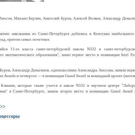
Аносов, Михаил Берлин, Анатолий Буров, Алексей Волков, Александр Деньги
менно школьники из Санкт-Петербурга добились в Кентукки наибольшего
рад, притом самых почетных.
ийся 11-го класса санкт-петербурской школы N332 и санкт-петербурск
о математического образования", занял первое место в номинации Intel Fo
Буров, Александр Деньгинов, одноклассники Александра Аносова, заняли пер
ent Awards и четвертое — в номинации Grand Award за командный проект (матем
й Клишин, которые также учатся в школе N332 и научном центре "Лабор
ания" в Санкт-Петербурге, заняла второе место в номинации Grand Award
 >>
оцессоры