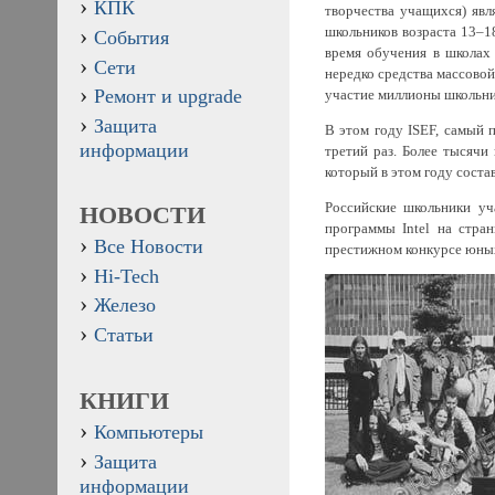
КПК
творчества учащихся) явл
школьников возраста 13–1
События
время обучения в школах 
Сети
нередко средства массово
Ремонт и upgrade
участие миллионы школьник
Защита
В этом году ISEF, самый 
информации
третий раз. Более тысячи
который в этом году соста
Российские школьники уч
НОВОСТИ
программы Intel на стр
Все Новости
престижном конкурсе юных 
Hi-Tech
Железо
Статьи
КНИГИ
Компьютеры
Защита
информации