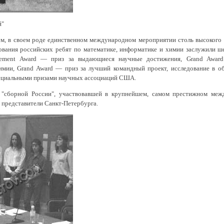
й"
м, в своем роде единственном международном мероприятии столь высокого 
дования российских ребят по математике, информатике и химии заслужили ше
evement Award — приз за выдающиеся научные достижения, Grand Awar
имии, Grand Award — приз за лучший командный проект, исследование в о
ециальными призами научных ассоциаций США.
 "сборной России", участвовавшей в крупнейшем, самом престижном меж
 представители Санкт-Петербурга.