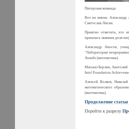
Питерская команда
Вот их имена: Александр 
Святослав Лисин.
Приятно отметить, что и
пришлась львиная доля наг
Александр Аносов, учащ
"Лаборатория непрерывног
Awards (математика).
Михаил Берлин, Анатолий 
Intel Foundation Achievem
Алексей Волков, Никола
математического образов
(математика).
Продолжение статьи
Перейти к разрелу
Пр