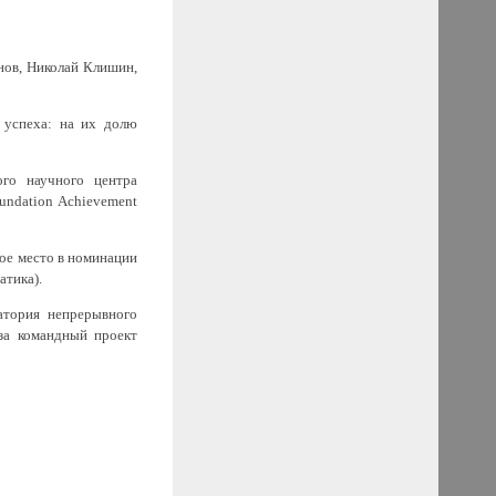
нов, Николай Клишин,
 успеха: на их долю
ого научного центра
undation Achievement
вое место в номинации
атика).
атория непрерывного
 за командный проект