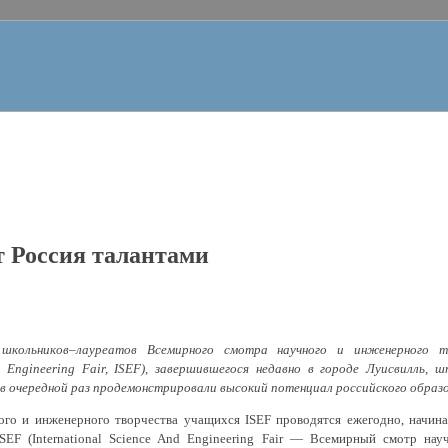
т Россия талантами
 школьников–лауреатов Всемирного смотра научного и инженерного т
nd Engineering Fair, ISEF), завершившегося недавно в городе Луисвилль
A), в очередной раз продемонстрировали высокий потенциал российского образо
о и инженерного творчества учащихся ISEF проводятся ежегодно, начиная
SEF (International Science And Engineering Fair — Всемирный смотр нау