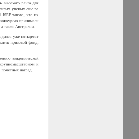
ь высокого ранга для
нтливых ученых еще во
 ISEF такова, что их
 конкурсах принимали
 а также Австралии.
одился уже пятьдесят
елить призовой фонд,
нению академической
 крупномасштабном и
о почетных наград.