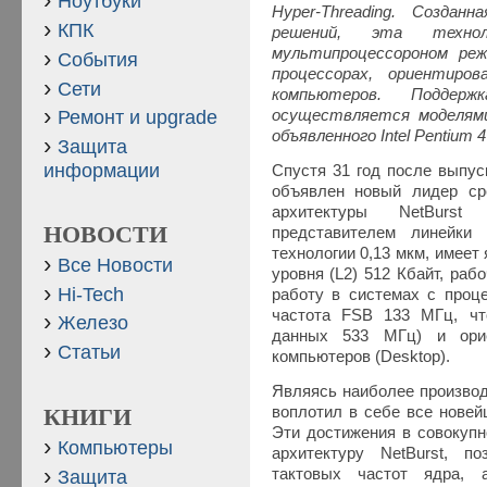
Ноутбуки
Hyper-Threading. Создан
КПК
решений, эта техно
мультипроцессороном реж
События
процессорах, ориентиро
Сети
компьютеров. Поддержк
осуществляется моделями
Ремонт и upgrade
объявленного Intel Pentium 
Защита
информации
Cпустя 31 год после выпус
объявлен новый лидер ср
архитектуры NetBurs
НОВОСТИ
представителем линейки
технологии 0,13 мкм, имеет
Все Новости
уровня (L2) 512 Кбайт, раб
Hi-Tech
работу в системах с проц
частота FSB 133 МГц, чт
Железо
данных 533 МГц) и орие
Статьи
компьютеров (Desktop).
Являясь наиболее производ
воплотил в себе все новей
КНИГИ
Эти достижения в совокупн
Компьютеры
архитектуру NetBurst, п
тактовых частот ядра,
Защита