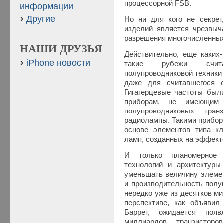
процессорной FSB.
информации
Другие
Но ни для кого не секрет
изделий является чрезвыч
разрешения многочисленных
НАШИ ДРУЗЬЯ
Действительно, еще каких-
iPhone новости
такие рубежи счит
полупроводниковой техники 
даже для считавшегося е
Гигагерцевые частоты был
приборам, не имеющим 
полупроводниковых тра
радиолампы. Такими прибор
основе элементов типа кл
ламп, созданных на эффекте
И только планомерное с
технологий и архитектуры
уменьшать величину элемен
и производительность полу
нередко уже из десятков м
перспективе, как объявил
Баррет, ожидается появ
миллиардов транзистор