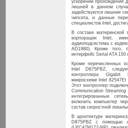
ускорении прохождения д
лишней в данном случа
задействуются лишние с
чипсета, и данные пер
специалистов Intel, дост
В составе материнской 
корпорации Intel, име
аудиоподсистема с кодеко
AD1980). Кроме того, п
интерфейс Serial ATA 150 и
Кроме перечисленных ос
Intel D875PBZ, следуе
контроллера Gigabit 
микросхеме Intel 82547EI 
Этот контроллер подключ
Communication Streaming 
интегрированные сетев
включить компьютер чер
состав скоростной локальн
В архитектуре материнск
D875PBZ с помощью сп
(LPC47M172-NR) реализо