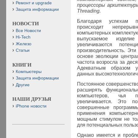
Ремонт и upgrade
процессоры архитектуры
Защита информации
Threading.
Благодаря успехам по
НОВОСТИ
происходит непрерыв
Все Новости
компьютерных комплектующ
Hi-Tech
выпускаемое изделие
Железо
увеличиваются потенц
производительность. Эти
Статьи
основе эволюции центра
частота возросла за деся
КНИГИ
Адекватным образом у
Компьютеры
данных высокотехнологич
Защита информации
Постоянное совершенств
Другие
расширять функциональ
компьютеров, чья пр
НАШИ ДРУЗЬЯ
увеличивается. Это по
iPhone новости
совершенные программ
применения компьютерн
мощным стимулом не тол
для потенциальных польз
Однако имеется и пробл