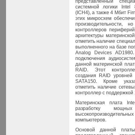
представленный специ
системной логики Intel
(ICH4), а также 4 Мбит F
этих микросхем обеспечи
производительности, н
контроллеров периферий
архитектуры материнской
отметить наличие специал
выполненного на базе поп
Analog Devices AD1980.
подключения аудиосисте
данной материнской пла
RAID. Этот контролле
создания RAID уровней 
SATA150. Кроме указа
отметить наличие сетевы
контроллер с поддержкой
Материнская плата Int
разработку мощн
высокопроизводительн
компьютеров.
Основой данной платы 