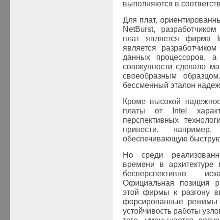
выполняются в соответст
Для плат, ориентированн
NetBurst, разработчико
плат является фирма In
является разработчиком
данных процессоров, а
совокупности сделало ма
своеобразным образцом
бессменный эталон надежн
Кроме высокой надежнос
платы от Intel харак
перспективных технолог
привести, например
обеспечивающую быструю 
Но среди реализованн
времени в архитектуре 
бесперспективно ис
Официальная позиция ра
этой фирмы к разгону в
форсированные режимы (
устойчивость работы узло