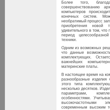
Более того, благод
совершенствованию ар
компьютеров происходи
конечных систем. Мо
необратимый процесс запу
приобретения новой т
удивительного в том, что
период целесообразной
техники.
Одним из возможных реше
что данные возможност
комплектующих. Остае
важнейших компьютер
материнские платы.
В настоящее время на к
разнообразные изделия 
этого типа комплектую
несколько десятков. Изде
параметрами, компле
особенностями. Учитыва
высокочастотными э
современным высоким те