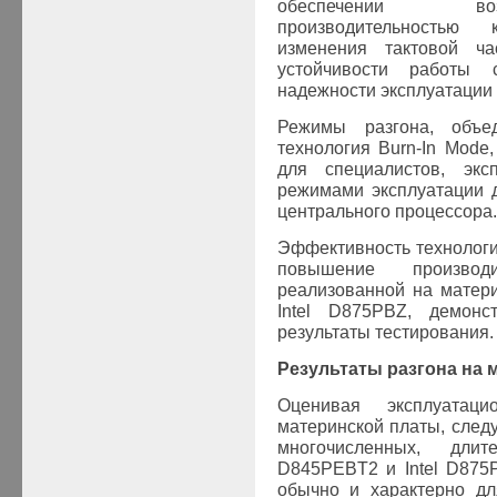
обеспечении во
производительностью
изменения тактовой ча
устойчивости работы
надежности эксплуатации
Режимы разгона, объе
технология Burn-In Mode
для специалистов, эк
режимами эксплуатации д
центрального процессора.
Эффективность технологи
повышение производ
реализованной на матери
Intel D875PBZ, демонс
результаты тестирования.
Результаты разгона на м
Оценивая эксплуатац
материнской платы, следу
многочисленных, дли
D845PEBT2 и Intel D875P
обычно и характерно дл