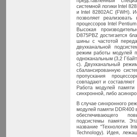
представленный специ
системной логики Intel 82
и Intel 82802AC (FWH). 
позволяет реализовать 
процессоров Intel Pentium
Высокая производительн
D875PBZ достигается бл
шины с частотой перед
двухканальной подсист
режим работы модулей 
одноканальным (3,2 Гбайт/
с). Двухканальный режи
сбалансированную систе
пропускания процес
совпадают и составляют 
Работа модулей памят
синхронной, либо асинхро
В случае синхронного ре
модулей памяти DDR400 
обеспечивающего пов
подсистемы памяти. Эт
название “Технология Inte
Technology). Идея, лежа