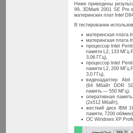
Ниже приведены результ
99, 3DMark 2001 SE Pro 
материнских плат Intel D8
В тестировании использо
материнская плата
I
материнская плата
I
процессор Intel Pent
памяти L2, 133 МГц 
3,06 ГГц),
процессор Intel Pent
памяти L2, 200 МГц 
3,0 ГГц),
видеоадаптер Abit
(64 Мбайт DDR S
память — 550 МГц),
оперативная память
(2х512 Мбайт),
жесткий диск IBM 1
памяти, 7200 об/мин)
ОС Windows XP Profe