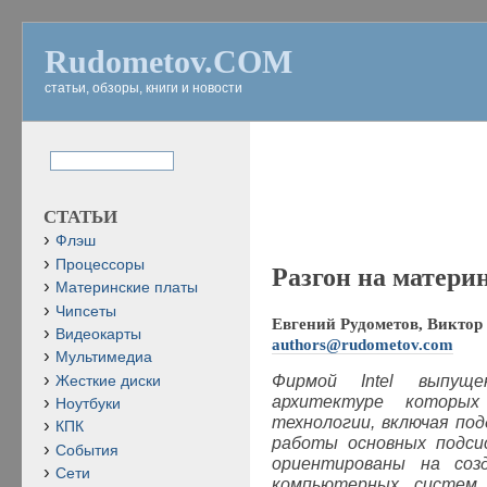
Rudometov.COM
статьи, обзоры, книги и новости
СТАТЬИ
Флэш
Процессоры
Разгон на материн
Материнские платы
Чипсеты
Евгений Рудометов, Виктор 
Видеокарты
authors@rudometov.com
Мультимедиа
Фирмой Intel выпущ
Жесткие диски
архитектуре которых
Ноутбуки
технологии, включая по
КПК
работы основных подс
События
ориентированы на созд
Сети
компьютерных систем,