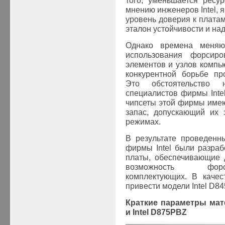
того, уменьшается ресур
мнению инженеров Intel, 
уровень доверия к плата
эталон устойчивости и на
Однако времена меняют
использования форсиро
элементов и узлов компь
конкурентной борьбе пр
Это обстоятельство
специалистов фирмы Intel
чипсеты этой фирмы имею
запас, допускающий их 
режимах.
В результате проведенн
фирмы Intel были разра
платы, обеспечивающие 
возможность форс
комплектующих. В качес
привести модели Intel D8
Краткие параметры мате
и Intel D875PBZ