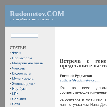
Rudometov.COM
статьи, обзоры, книги и новости
СТАТЬИ
Флэш
Процессоры
Встреча с гене
Материнские платы
представительств
Чипсеты
Видеокарты
Евгений Рудометов
Мультимедиа
authors@rudometov.com
Жесткие диски
Как во всех динами
Ноутбуки
соответствующие изменения 
КПК
События
24 сентября в гостинице "
Сети
ланч с участием Иана Др