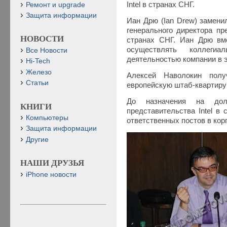
Intel в странах СНГ.
Ремонт и upgrade
Защита информации
Иан Дрю (Ian Drew) замени
генерального директора пр
НОВОСТИ
странах СНГ. Иан Дрю вм
осуществлять коллегиа
Все Новости
деятельностью компании в э
Hi-Tech
Железо
Алексей Наволокин пол
Статьи
европейскую штаб-квартиру 
До назначения на долж
КНИГИ
представительства Intel в
Компьютеры
ответственных постов в кор
Защита информации
Другие
НАШИ ДРУЗЬЯ
iPhone новости