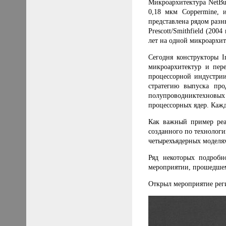
Микроархитектура NetBu
0,18 мкм Coppermine, 
представлена рядом разны
Prescott/Smithfield (200
лет на одной микроархит
Сегодня конструкторы
I
микроархитектур и пере
процессорной индустрии
стратегию выпуска про
полупроводниктехновы
процессорных ядер. Кажд
Как важный пример реа
созданного по технолог
четырехъядерных моделя
Ряд некоторых подробн
мероприятии, прошедшем
Открыл мероприятие рег