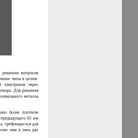
ь решения вопросов
ление чипа в целом.
 электронов через
атвора. Для решения
оземельного металла
льно более плотном
е предыдущего 65 нм
, требующегося для
олее чем в пять раз