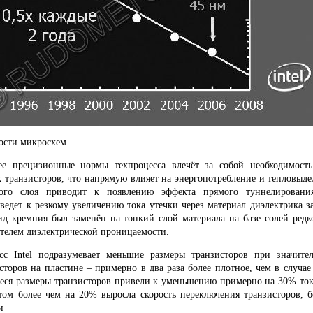
ности микросхем
ее прецизионные нормы техпроцесса влечёт за собой необходимост
 транзисторов, что напрямую влияет на энергопотребление и тепловыде
го слоя приводит к появлению эффекта прямого туннелирования
ведет к резкому увеличению тока утечки через материал диэлектрика з
д кремния был заменён на тонкий слой материала на базе солей редк
телем диэлектрической проницаемости.
с Intel подразумевает меньшие размеры транзисторов при значите
сторов на пластине – примерно в два раза более плотное, чем в случа
ся размеры транзисторов привели к уменьшению примерно на 30% тока
том более чем на 20% выросла скорость переключения транзисторов, б
и