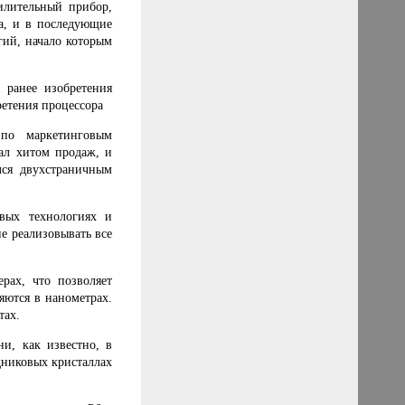
илительный прибор,
а, и в последующие
гий, начало которым
 ранее изобретения
ретения процессора
 по маркетинговым
тал хитом продаж, и
лся двухстраничным
овых технологиях и
е реализовывать все
рах, что позволяет
яются в нанометрах.
тах.
ни, как известно, в
дниковых кристаллах