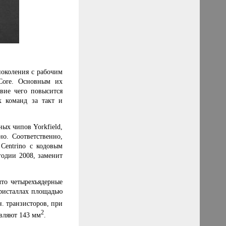
поколения с рабочим
 Core. Основным их
твие чего повысится
х команд за такт и
ных чипов Yorkfield,
о. Соответственно,
Centrino с кодовым
годии 2008, заменит
что четырехъядерные
кристаллах площадью
н. транзисторов, при
2
вляют 143 мм
.