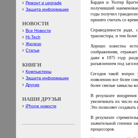
Бардин и Уолтер Братт
Ремонт и upgrade
получивший наименовани
Защита информации
годы получил грандиозн
принято считать со врем
НОВОСТИ
Справедливости ради, 
Все Новости
транзистора, и тем боле
Hi-Tech
Железо
Хорошо известна исто
Статьи
соображениям, отражает
даже в 1975 году разд
разъяснением под загол
КНИГИ
Компьютеры
Сегодня такой вопрос 
Защита информации
появлению все более со
Другие
более смелые замыслы ко
В результате внедрения
НАШИ ДРУЗЬЯ
увеличивать их число н
iPhone новости
Это позволяет создавать
В результате стремител
значительной степени з
процессоров.