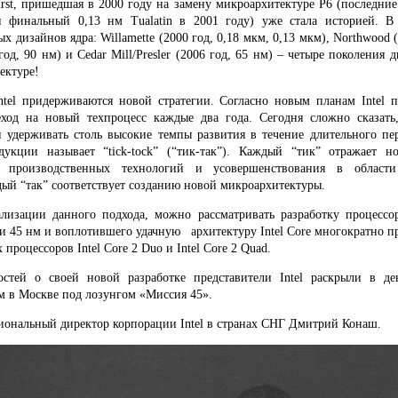
rst, пришедшая в 2000 году на замену микроархитектуре P6 (последние
и финальный 0,13 нм Tualatin в 2001 году) уже стала историей. В
х дизайнов ядра: Willamette (2000 год, 0,18 мкм, 0,13 мкм), Northwood (
4 год, 90 нм) и Cedar Mill/Presler (2006 год, 65 нм) – четыре поколения 
ектуре!
ntel
придерживаются новой стратегии. Согласно новым планам
Intel 
ход на новый техпроцесс каждые два года. Сегодня сложно сказать,
 удерживать столь высокие темпы развития в течение длительного пер
дукции называет “tick-tock” (“тик-так”). Каждый “тик” отражает н
х производственных технологий и усовершенствования в области
ый “так” соответствует созданию новой микроархитектуры.
лизации данного подхода, можно рассматривать разработку процесс
ии 45 нм и воплотившего удачную архитектуру
Intel
Core
многократно пр
х процессоров
Intel
Core
2
Duo
и
Intel
Core
2
Quad
.
остей о своей новой разработке представители
Intel
раскрыли в дек
 в Москве под лозунгом «Миссия 45».
иональный директор корпорации Intel в странах СНГ Дмитрий Конаш.