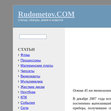
Rudometov.COM
статьи, обзоры, книги и новости
СТАТЬИ
Флэш
Процессоры
Материнские платы
Чипсеты
Видеокарты
Мультимедиа
Жесткие диски
Освоив 45 нм технологич
Ноутбуки
КПК
В декабре 2007 года ис
События
постепенно вытеснившей
Сети
прибора, получившие с