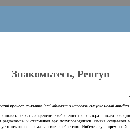
Знакомьтесь,
Penryn
еский процесс, компания
Intel
объявила о массовом выпуске новой линейки
полнилось 60 лет со времени изобретения транзистора – полупроводн
 радиолампы и открывшей эру полупроводников. Имена создателей эт
пустя некоторое время за свое изобретение Нобелевскую премию:
Уи