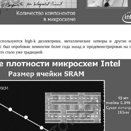
спользуются high-k диэлектрики, металлические затворы и другие 
сс был опробован немногим более года назад и продемонстрирован на 
это стало уже традицией.