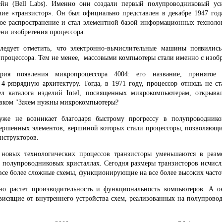
ейн (Bell Labs). Именно они создали первый полупроводниковый ус
е «транзистор». Он был официально представлен в декабре 1947 год
ое распространение и стал элементной базой информационных техноло
ени изобретения процессора.
следует отметить, что электронно-вычислительные машины появились
е процессора. Тем не менее, массовыми компьютеры стали именно с изоб
рия появления микропроцессора 4004: его название, принятое
 4-рязрядную архитектуру. Тогда, в 1971 году, процессор отнюдь не с
ел каталога изделий Intel, посвященных микрокомпьютерам, открыва
овком "Зачем нужны микрокомпьютеры?
уже не возникает благодаря быстрому прогрессу в полупроводник
вершенных элементов, вершиной которых стали процессоры, позволяющи
нструкторов.
 новых технологических процессов транзисторы уменьшаются в разме
а полупроводниковых кристаллах. Сегодня размеры транзисторов исчисл
 все более сложные схемы, функционирующие на все более высоких часто
ьно растет производительность и функциональность компьютеров. А о
ависящие от внутреннего устройства схем, реализованных на полупрово