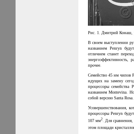
Рис. 1.
Дмитрий Конаш,
В своем выступлении р
названием Penryn буду
отличием станет перехо
энергоэффективность, 
прочее.
Семейство 45 нм чипов P
идущих на замену сего
процессоры семейства P
названием Montevina. Н
собой версию Santa Rosa.
Усовершенствования, ко
процессоры Penryn будут
2
107 мм
. Для сравнения,
этом площади кристалло