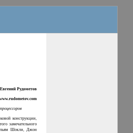
Евгений Рудометов
www
.rudometov.
com
 процессоров
иковой конструкции,
ого замечательного
льям Шокли, Джон