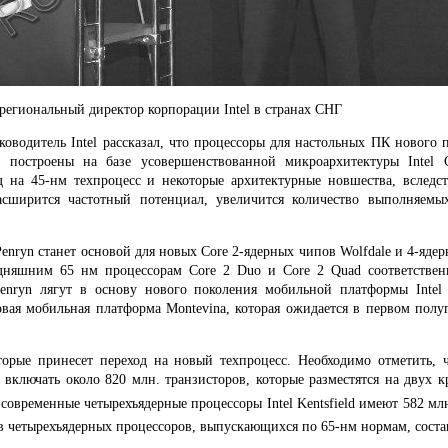
региональный директор корпорации Intel в странах СНГ
уководитель
Intel
рассказал, что процессоры для настольных ПК нового 
т построены на базе усовершенствованной микроархитектуры Intel
д на 45-нм техпроцесс и некоторые архитектурные новшества, вследс
расширится частотный потенциал, увеличится количество выполняемы
enryn станет основой для новых Core 2-ядерных чипов Wolfdale и 4-ядер
дняшним 65 нм процессорам Core 2 Duo и Core 2 Quad соответственн
enryn лягут в основу нового поколения мобильной платформы Intel 
овая мобильная платформа Montevina, которая ожидается в первом полу
торые принесет переход на новый техпроцесс. Необходимо отметить, 
 включать около 820 млн. транзисторов, которые разместятся на двух 
 современные четырехъядерные процессоры Intel Kentsfield имеют 582 мл
в четырехъядерных процессоров, выпускающихся по 65-нм нормам, соста