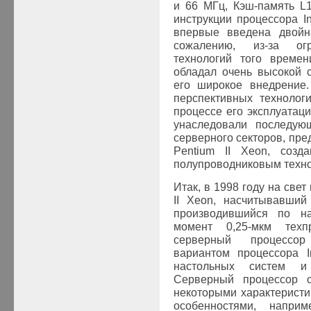
и 66 МГц, Кэш-память L
инструкции процессора In
впервые введена двойн
сожалению, из-за огр
технологий того време
обладал очень высокой 
его широкое внедрение.
перспективных технолог
процессе его эксплуатац
унаследовали последую
серверного секторов, пр
Pentium II
Xeon
, созд
полупроводниковым тех
Итак, в 1998 году на све
II
Xeon
, насчитывавший
производившийся по н
момент 0,25-мкм тех
серверный процессо
вариантом процессора
настольных систем 
Серверный процессор о
некоторыми характеристи
особенностями, напр