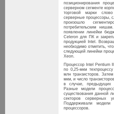
позиционирования про
серверном сегменте кор
торговой марки сло
серверные процессоры, сл
произошло сегмент
потребительским нишам.
появлении линейки бюд
Celeron
для ПК и закреп
продукцией
Intel
. Возвр
необходимо отметить, чт
следующей линейки проц
Xeon
.
Процессор
Intel Pentium II
по 0,25-мкм техпроцесс
млн транзисторов. Затем
мкм, и число транзисторо
в случае, предыдущих 
Разные модели процес
существования данной л
секторов серверных у
Поддерживали модели
процессоров.