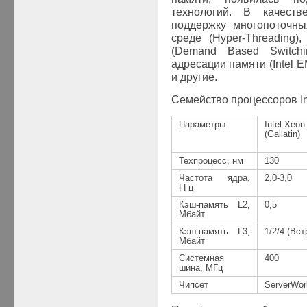
технологий.
В качеств
поддержку многопоточны
среде (
Hyper
-
Threading
)
(
Demand
Based Switchi
адресации памяти (
Intel
E
и другие.
Семейство процессоров In
Параметры
Intel Xeo
(Gallatin)
Техпроцесс, нм
130
Частота ядра,
2,0-3,0
ГГц
Кэш-память L2,
0,5
Мбайт
Кэш-память L3,
1/2/4 (Вст
Мбайт
Системная
400
шина, МГц
Чипсет
ServerWor