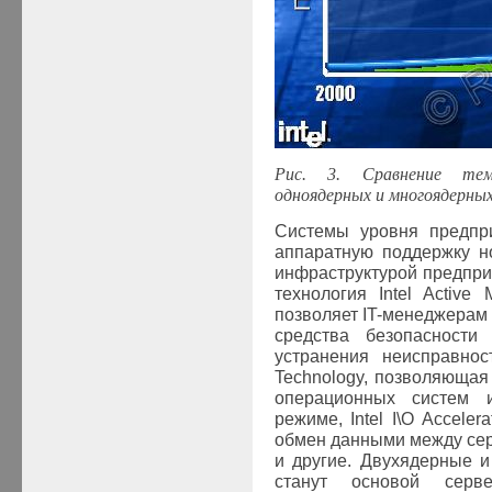
Рис. 3. Сравнение тем
одноядерных и многоядерных
Системы уровня предпри
аппаратную поддержку н
инфраструктурой предприя
технология
Intel Active
позволяет
IT
-менеджерам 
средства безопасности
устранения неисправно
Technology
, позволяющая
операционных систем 
режиме,
Intel
I\
O Accelera
обмен данными между се
и другие. Двухядерные 
станут основой серв