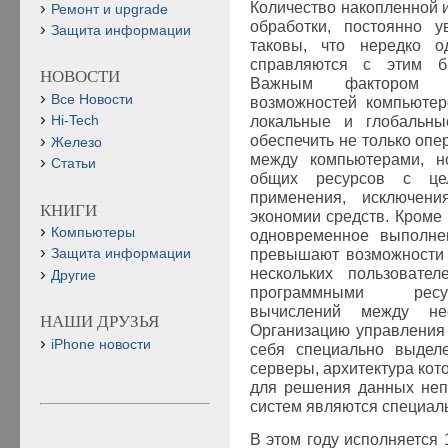
Количество накопленной
Ремонт и upgrade
обработки, постоянно у
Защита информации
таковы, что нередко 
справляются с этим б
НОВОСТИ
Важным фактором п
Все Новости
возможностей компьютер
локальные и глобальны
Hi-Tech
обеспечить не только оп
Железо
между компьютерами, н
Статьи
общих ресурсов с це
применения, исключени
КНИГИ
экономии средств. Кроме 
Компьютеры
одновременное выполнен
превышают возможности 
Защита информации
нескольких пользоват
Другие
программными ресур
вычислений между не
НАШИ ДРУЗЬЯ
Организацию управления
iPhone новости
себя специально выде
серверы, архитектура ко
для решения данных неп
систем являются специал
В этом году исполняется 1