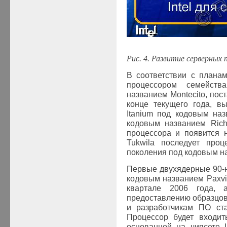
Рис. 4. Развитие серверных 
В соответствии с плана
процессором семейст
названием
Montecito
, пос
конце текущего года, в
Itanium
под кодовым на
кодовым названием
Rich
процессора и появится 
Tukwila
последует про
поколения под кодовым 
Первые двухядерные 90-
кодовым названием
Paxvi
квартале 2006 года,
предоставлению образцов
и разработчикам ПО ста
Процессор будет входи
основанной на чипсете