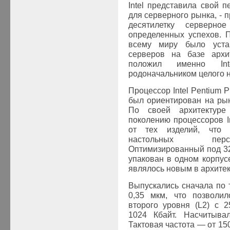
Intel
представила свой пе
для серверного рынка, - 
десятилетку серверн
определенных успехов.
всему миру было уста
серверов на базе арх
положил именно
In
родоначальником целого 
Процессор
Intel Pentium
P
был ориентирован на рын
По своей архитектур
поколению процессоров
I
от тех изделий, что 
настольных перс
Оптимизированный под 3
упакован в одном корпус
являлось новым в архите
Выпускались сначала по т
0,35 мкм, что позволил
второго уровня (
L
2) с 2
1024 Кбайт.
Насчитывал
Тактовая частота — от 15