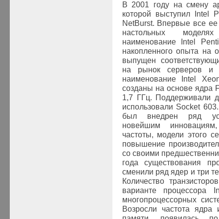
В 2001 году на смену а
которой выступил
Intel
P
NetBurst
. Впервые все е
настольных моделях
наименование
Intel Pen
накопленного опыта на 
выпущен соответствующи
на рынок серверов и 
наименование
Intel Xeo
созданы на основе ядра
F
1,7 ГГц. Поддерживали 
использовали
Socket
603
был внедрен ряд усо
новейшим инновациям
частоты, модели этого с
повышение производител
со своими предшественн
года существования п
сменили ряд ядер и три те
Количество транзисторо
варианте процессора
I
многопроцессорных сист
Возросли частота ядра 
памяти, появилась по